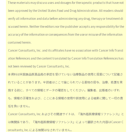
These materials may discuss uses and dosages for therapeutic products that have not
been approved by the United States Food and Drug Administration. All readers should
verify all information and data before administering any drug, therapy or treatment di
scussed herein. Neither the editors nor the publisher accepts any responsibility for the
accuracy of the information or consequences from the use or misuse of the information
contained herein.
Cancer Consultants, Inc. and its affiliates have no association with Cancer Info Transl
ation References and the content translated by Cancer Info Translation References has
not been reviewed by Cancer Consultants, Inc.
本資料は米国食品医薬品局の承認を受けていない治療製品の使用と投薬について記載さ
れていることがあります。全読者はここで論じられている薬物の投与、治療、処置を実
施する前に、すべての情報とデータの確認をしてください。編集者、出版者のいずれ
も、情報の正確性および、ここにある情報の使用や誤使用による結果に関して一切の責
任を負いません。
Cancer Consultants, Inc.およびその関連サイトは、『海外癌医療情報リファレンス』と
は無関係であり、『海外癌医療情報リファレンス』によって翻訳された内容はCancer C
onsultants, Inc.による検閲はなされていません。