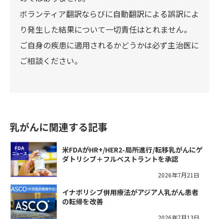
ボランティア翻訳ならびに自動翻訳による誤訳によ
り発生した結果について一切責任はとれません。
ご自身の疾患に適用されるかどうかは必ず主治医に
ご相談ください。
乳がんに関連する記事
米FDAがHR+/HER2-局所進行/転移乳がんにゲ
ダトリシブ＋フルベストラントを承認
2026年7月21日
イナボリシブ併用療法がアジア人乳がん患者
の転帰を改善
2026年7月13日