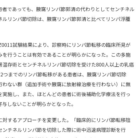
患者であっても、腋窩リンパ節郭清の代わりとしてセンチネル
ネルリンパ節切除は、腋窩リンパ節郭清と比べてリンパ浮腫
たZ0011試験結果により、診察時にリンパ節転移の臨床所見が
みを行うことは有効であることが明らかになった。この多施
温存術とセンチネルリンパ節切除を受けた800人以上の乳癌
は2つまでのリンパ節転移がある患者は、腋窩リンパ節切除
行わない群（追加手術や腋窩に放射線治療を行わない）に無
を実施し、また、ほとんどの患者に術後補助化学療法を行っ
寄与しないことが明らかとなった。
に対するアプローチを変更した。「臨床的にリンパ節転移陰
センチネルリンパ節を切除した際に術中迅速病理診断を行