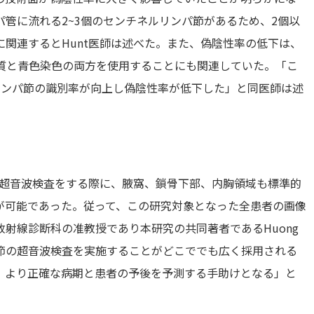
管に流れる2~3個のセンチネルリンパ節があるため、2個以
関連するとHunt医師は述べた。また、偽陰性率の低下は、
物質と青色染色の両方を使用することにも関連していた。「こ
リンパ節の識別率が向上し偽陰性率が低下した」と同医師は述
の超音波検査をする際に、腋窩、鎖骨下部、内胸領域も標準的
が可能であった。従って、この研究対象となった全患者の画像
射線診断科の准教授であり本研究の共同著者であるHuong
リンパ節の超音波検査を実施することがどこででも広く採用される
、より正確な病期と患者の予後を予測する手助けとなる」と