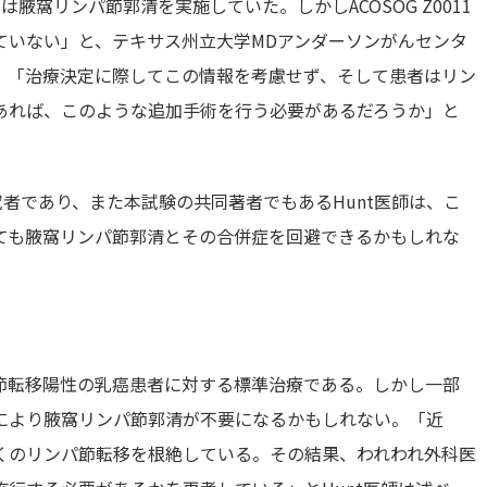
腋窩リンパ節郭清を実施していた。しかしACOSOG Z0011
ていない」と、テキサス州立大学MDアンダーソンがんセンタ
は述べ、「治療決定に際してこの情報を考慮せず、そして患者はリン
あれば、このような追加手術を行う必要があるだろうか」と
任研究者であり、また本試験の共同著者でもあるHunt医師は、こ
ても腋窩リンパ節郭清とその合併症を回避できるかもしれな
。
節転移陽性の乳癌患者に対する標準治療である。しかし一部
により腋窩リンパ節郭清が不要になるかもしれない。「近
くのリンパ節転移を根絶している。その結果、われわれ外科医