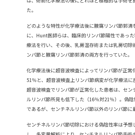
は、術前化学療法の後にどれほど積極的な手術を施
た。
どのような特性が化学療法後に腋窩リンパ節郭清
に、Hunt医師らは、臨床的リンパ節陽性であっ
療法を行い、その後、乳房温存術または乳房切除
ンパ節と腋窩リンパ節郭清の両方を行っていた。
化学療法後に超音波検査によってリンパ節が正常
51％と、超音波検査上リンパ節病変が化学療法に
超音波検査でリンパ節が正常化した患者は、セン
ルリンパ節所見も低下した（16％対21％）。偽
であるが、センチネルリンパ節以外のリンパ節に
センチネルリンパ節切除における偽陰性率は予想し
し、多変量解析により、センチネルリンパ節手術