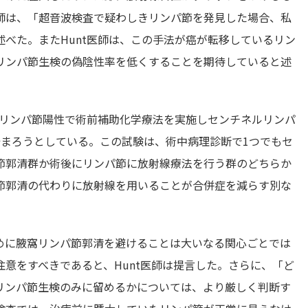
ss医師は、「超音波検査で疑わしきリンパ節を発見した場合、私
べた。またHunt医師は、この手法が癌が転移しているリン
リンパ節生検の偽陰性率を低くすることを期待していると述
的リンパ節陽性で術前補助化学療法を実施しセンチネルリンパ
始まろうとしている。この試験は、術中病理診断で1つでもセ
節郭清群か術後にリンパ節に放射線療法を行う群のどちらか
節郭清の代わりに放射線を用いることが合併症を減らす別な
めに腋窩リンパ節郭清を避けることは大いなる関心ごとでは
意をすべきであると、Hunt医師は提言した。さらに、「ど
リンパ節生検のみに留めるかについては、より厳しく判断す