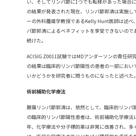
い、そしてリンパ節に1つでも転移があった場合には
の結果が発表された現在、リンパ節郭清は実施し
ーの外科腫瘍学教授であるKelly Hunt医師
パ節郭清によるベネフィットを享受できないので
続けた。
ACISIG Z0011試験ではMDアンダーソンの責
の結果は臨床的リンパ節陽性の患者の一部におい
いかどうかを研究者に問うものになったと述べた
術前補助化学療法
腋窩リンパ節郭清は、依然として、臨床的リンパ
の臨床的リンパ節陽性患者は、術前補助化学療法
年、化学療法や分子標的薬は非常に改善され、多