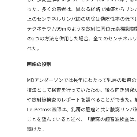
った。多くの患者は、異なる経路で腫瘍からリンパ
上のセンチネルリンパ節の切除は偽陰性率の低下に
テクネチウム99mのような放射性同位元素標識
の2つの方法を併用した場合、全てのセンチネル
べた。
画像の役割
MDアンダーソンでは長年にわたって乳房の腫瘍
技法として検査を行っていたため、後ろ向き研究
や放射線検査のレポートを調べることができた。放
Le-Petross医師は、乳房の腫瘤と共に腋窩
ことを望んでいると述べ、「腋窩の超音波検査は
続けた。