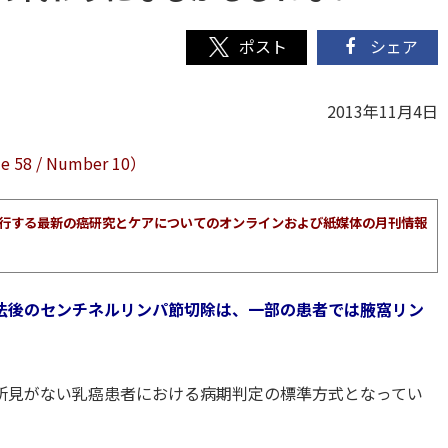
シェア
2013年11月4日
58 / Number 10）
が発行する最新の癌研究とケアについてのオンラインおよび紙媒体の月刊情報
法後のセンチネルリンパ節切除は、一部の患者では腋窩リン
所見がない乳癌患者における病期判定の標準方式となってい