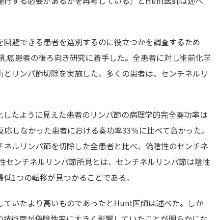
行する必要があるかを再考している」とHunt医師は述べ
を回避できる患者を選別するのに役立つかを調査するため
た乳癌患者の後ろ向き研究に着手した。全患者に対し術前化学
術とリンパ節切除を実施した。多くの患者は、センチネルリ
化したように見えた患者のリンパ節の病理学的完全奏功率は
反応しなかった患者における奏功率33％に比べて高かった。
チネルリンパ節を切除した全患者と比べ、偽陰性のセンチネ
陰性センチネルリンパ節所見とは、センチネルリンパ節は陰性
最低1つの転移が見つかることである。
ていたより高いものであったとHunt医師は述べた。しか
の技術面が偽陰性率に大きく影響していたことが明らかにな