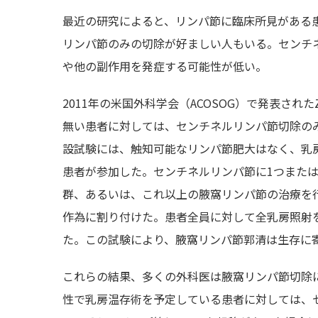
最近の研究によると、リンパ節に臨床所見がある
リンパ節のみの切除が好ましい人もいる。センチ
や他の副作用を発症する可能性が低い。
2011年の米国外科学会（ACOSOG）で発表され
無い患者に対しては、センチネルリンパ節切除の
設試験には、触知可能なリンパ節肥大はなく、乳房
患者が参加した。センチネルリンパ節に1つまた
群、あるいは、これ以上の腋窩リンパ節の治療を
作為に割り付けた。患者全員に対して全乳房照射
た。この試験により、腋窩リンパ節郭清は生存に
これらの結果、多くの外科医は腋窩リンパ節切除
性で乳房温存術を予定している患者に対しては、