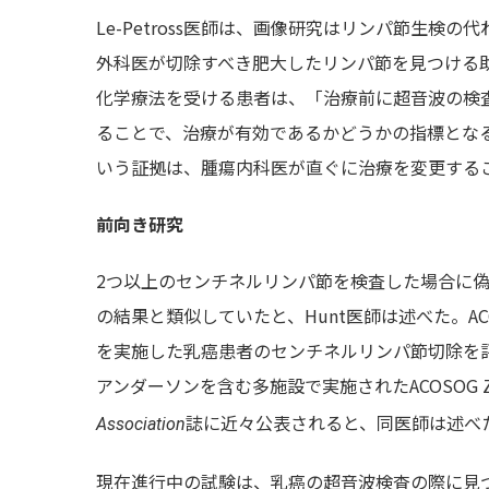
Le-Petross医師は、画像研究はリンパ節生
外科医が切除すべき肥大したリンパ節を見つける
化学療法を受ける患者は、「治療前に超音波の検
ることで、治療が有効であるかどうかの指標とな
いう証拠は、腫瘍内科医が直ぐに治療を変更する
前向き研究
2つ以上のセンチネルリンパ節を検査した場合に偽
の結果と類似していたと、Hunt医師は述べた。AC
を実施した乳癌患者のセンチネルリンパ節切除を評
アンダーソンを含む多施設で実施されたACOSOG Z
誌に近々公表されると、同医師は述べ
Association
現在進行中の試験は、乳癌の超音波検査の際に見