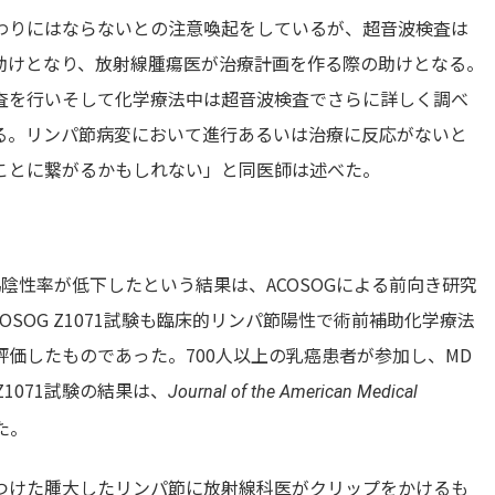
検の代わりにはならないとの注意喚起をしているが、超音波検査は
助けとなり、放射線腫瘍医が治療計画を作る際の助けとなる。
査を行いそして化学療法中は超音波検査でさらに詳しく調べ
る。リンパ節病変において進行あるいは治療に反応がないと
ことに繋がるかもしれない」と同医師は述べた。
陰性率が低下したという結果は、ACOSOGによる前向き研究
OSOG Z1071試験も臨床的リンパ節陽性で術前補助化学療法
価したものであった。700人以上の乳癌患者が参加し、MD
1071試験の結果は、
Journal of the American Medical
た。
つけた腫大したリンパ節に放射線科医がクリップをかけるも