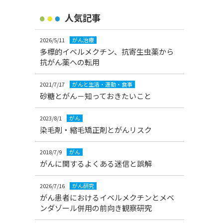
人気記事
2026/5/11
がん治療
多標的イベルメクチン、抗寄生虫薬から
抗がん薬への転用
2021/7/17
がんと生活・運動・食事
砂糖とがん－知っておきたいこと
2023/8/1
がん
染毛剤・縮毛矯正剤とがんリスク
2018/7/9
がん
がんに関するよくある迷信と誤解
2026/7/16
がん研究
がん患者におけるイベルメクチンとメベ
ンダゾール併用の前向き観察研究