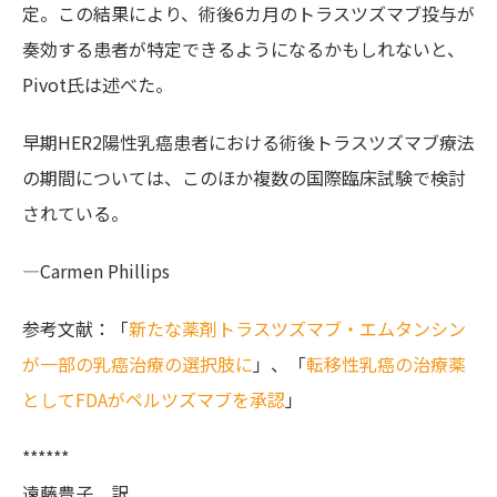
定。この結果により、術後6カ月のトラスツズマブ投与が
奏効する患者が特定できるようになるかもしれないと、
Pivot氏は述べた。
早期HER2陽性乳癌患者における術後トラスツズマブ療法
の期間については、このほか複数の国際臨床試験で検討
されている。
—Carmen Phillips
参考文献：「
新たな薬剤トラスツズマブ・エムタンシン
が一部の乳癌治療の選択肢に
」、「
転移性乳癌の治療薬
としてFDAがペルツズマブを承認
」
******
遠藤豊子 訳