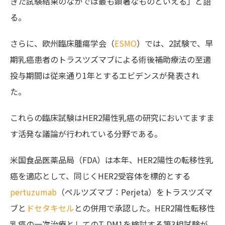
きた試験結果のなかでは最も顕著なものといえる」と語
る。
さらに、欧州臨床腫瘍学会（
ESMO
）では、2試験で、早
期乳癌患者のトラスツズマブによる術後補助療法の至適
投与期間は従来通り1年とするエビデンスが発表され
た。
これらの臨床試験はHER2陽性乳癌の研究においてますま
す活発な議論が行われている分野である。
米国食品医薬品局（FDA）は本年、HER2陽性の転移性乳
癌を適応として、同じくHER2受容体を標的とする
pertuzumab
（ペルツズマブ：Perjeta）をトラスツズマ
ブと
ドセタキセル
との併用で承認した。HER2陽性転移性
乳癌の一次治療としてのT-DM1を検討する第3相試験が