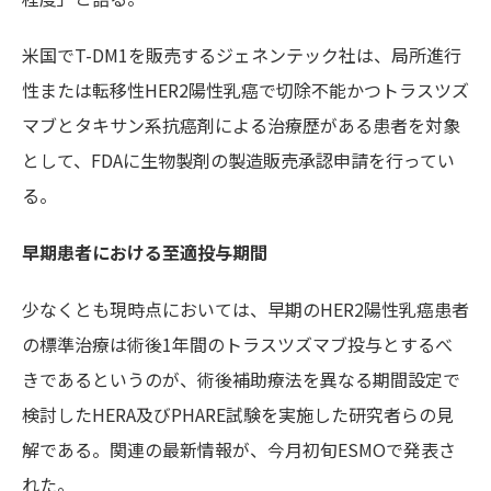
米国でT-DM1を販売するジェネンテック社は、局所進行
性または転移性HER2陽性乳癌で切除不能かつトラスツズ
マブとタキサン系抗癌剤による治療歴がある患者を対象
として、FDAに生物製剤の製造販売承認申請を行ってい
る。
早期患者における至適投与期間
少なくとも現時点においては、早期のHER2陽性乳癌患者
の標準治療は術後1年間のトラスツズマブ投与とするべ
きであるというのが、術後補助療法を異なる期間設定で
検討したHERA及びPHARE試験を実施した研究者らの見
解である。関連の最新情報が、今月初旬ESMOで発表さ
れた。