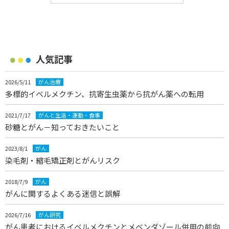
人気記事
2026/5/11
がん治療
多標的イベルメクチン、抗寄生虫薬から抗がん薬への転用
2021/7/17
がんと生活・運動・食事
砂糖とがん－知っておきたいこと
2023/8/1
がん
染毛剤・縮毛矯正剤とがんリスク
2018/7/9
がん
がんに関するよくある迷信と誤解
2026/7/16
がん研究
がん患者におけるイベルメクチンとメベンダゾール併用の前向