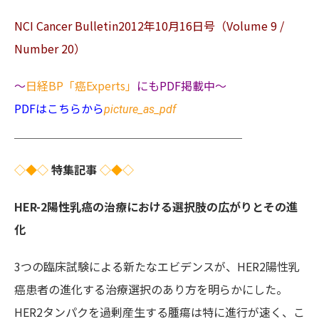
NCI Cancer Bulletin2012年10月16日号（Volume 9 /
Number 20）
～
日経BP「癌Experts」
にもPDF掲載中～
PDFはこちらから
picture_as_pdf
＿＿＿＿＿＿＿＿＿＿＿＿＿＿＿＿＿＿＿＿
◇◆◇
特集記事
◇◆◇
HER-2陽性乳癌の治療における選択肢の広がりとその進
化
3つの臨床試験による新たなエビデンスが、HER2陽性乳
癌患者の進化する治療選択のあり方を明らかにした。
HER2タンパクを過剰産生する腫瘍は特に進行が速く、こ