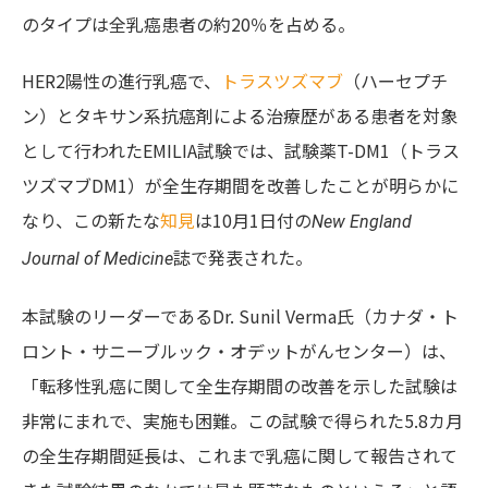
のタイプは全乳癌患者の約20％を占める。
HER2陽性の進行乳癌で、
トラスツズマブ
（ハーセプチ
ン）とタキサン系抗癌剤による治療歴がある患者を対象
として行われたEMILIA試験では、試験薬T-DM1（トラス
ツズマブDM1）が全生存期間を改善したことが明らかに
なり、この新たな
知見
は10月1日付の
New England
誌で発表された。
Journal of Medicine
本試験のリーダーであるDr. Sunil Verma氏（カナダ・ト
ロント・サニーブルック・オデットがんセンター）は、
「転移性乳癌に関して全生存期間の改善を示した試験は
非常にまれで、実施も困難。この試験で得られた5.8カ月
の全生存期間延長は、これまで乳癌に関して報告されて