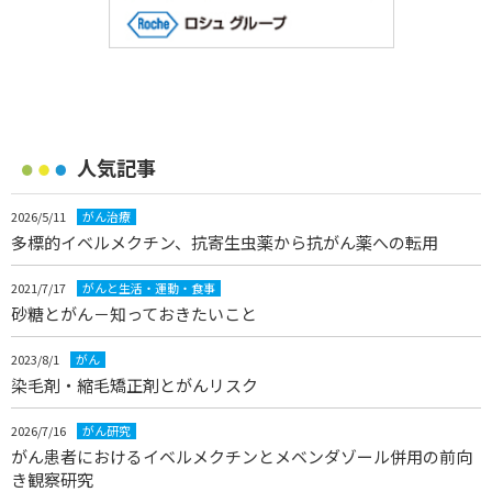
人気記事
2026/5/11
がん治療
多標的イベルメクチン、抗寄生虫薬から抗がん薬への転用
2021/7/17
がんと生活・運動・食事
砂糖とがん－知っておきたいこと
2023/8/1
がん
染毛剤・縮毛矯正剤とがんリスク
2026/7/16
がん研究
がん患者におけるイベルメクチンとメベンダゾール併用の前向
き観察研究