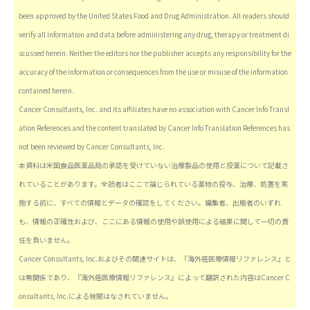
been approved by the United States Food and Drug Administration. All readers should
verify all information and data before administering any drug, therapy or treatment di
scussed herein. Neither the editors nor the publisher accepts any responsibility for the
accuracy of the information or consequences from the use or misuse of the information
contained herein.
Cancer Consultants, Inc. and its affiliates have no association with Cancer Info Transl
ation References and the content translated by Cancer Info Translation References has
not been reviewed by Cancer Consultants, Inc.
本資料は米国食品医薬品局の承認を受けていない治療製品の使用と投薬について記載さ
れていることがあります。全読者はここで論じられている薬物の投与、治療、処置を実
施する前に、すべての情報とデータの確認をしてください。編集者、出版者のいずれ
も、情報の正確性および、ここにある情報の使用や誤使用による結果に関して一切の責
任を負いません。
Cancer Consultants, Inc.およびその関連サイトは、『海外癌医療情報リファレンス』と
は無関係であり、『海外癌医療情報リファレンス』によって翻訳された内容はCancer C
onsultants, Inc.による検閲はなされていません。