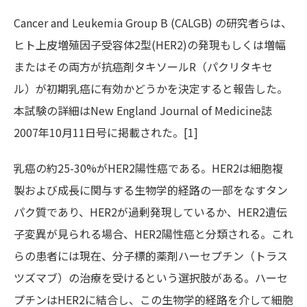
Cancer and Leukemia Group B (CALGB) の研究者らは、
ヒト上皮増殖因子受容体2型(HER2)の発現もしくは増幅
またはその両方が抗癌剤タキソールR（パクリタキセ
ル）が初期乳癌に有効かどうかを決定すると報告した。
本試験の詳細はNew England Journal of Medicine誌
2007年10月11日号に掲載された。[1]
乳癌の約25-30%がHER2陽性癌である。HER2は細胞複
製および成長に関与する生物学的経路の一部をなすタン
パク質であり、HER2が過剰発現しているか、HER2遺伝
子変異が見られる場合、HER2陽性癌と分類される。これ
らの患者には現在、分子標的薬剤ハーセプチン（トラス
ツズマブ）の治療を受けるという選択肢がある。ハーセ
プチンはHER2に結合し、この生物学的経路を介して細胞