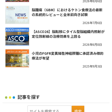
2026年8月6日
脳腫瘍（GBM）におけるケトン食療法の最新
の系統的レビューと全米前向き試験
2026年7月6日
【ASCO26】脳転移にタイル型脳組織内照射が
定位放射線の治療効果を上回る
2026年6月8日
小児のFGFR変異陽性神経膠腫に承認済み標的
療法が有望
2025年9月3日
記事を探す