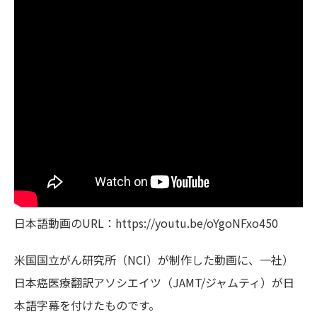
日本語動画のURL：https://youtu.be/oYgoNFxo450
米国国立がん研究所（NCI）が制作した動画に、一社）
日本癌医療翻訳アソシエイツ（JAMT/ジャムティ）が日
本語字幕を付けたものです。