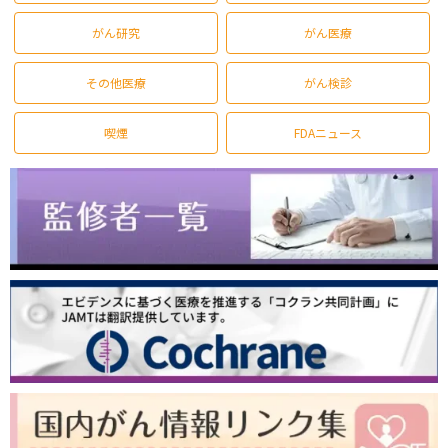
がん研究
がん医療
その他医療
がん検診
喫煙
FDAニュース