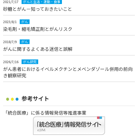
2021/7/17
がんと生活・運動・食事
砂糖とがん－知っておきたいこと
2023/8/1
がん
染毛剤・縮毛矯正剤とがんリスク
2018/7/9
がん
がんに関するよくある迷信と誤解
2026/7/16
がん研究
がん患者におけるイベルメクチンとメベンダゾール併用の前向
き観察研究
参考サイト
「統合医療」に係る情報発信等推進事業