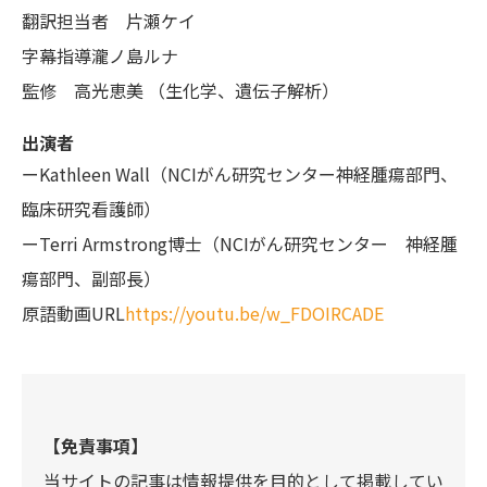
翻訳担当者
片瀬ケイ
字幕指導
瀧ノ島ルナ
監修
高光恵美 （生化学、遺伝子解析）
出演者
ーKathleen Wall（NCIがん研究センター神経腫瘍部門、
臨床研究看護師）
ーTerri Armstrong博士（NCIがん研究センター 神経腫
瘍部門、副部長）
原語動画URL
https://youtu.be/w_FDOIRCADE
【免責事項】
当サイトの記事は情報提供を目的として掲載してい