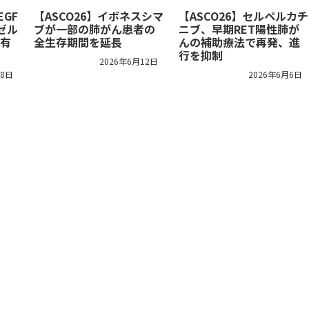
EGF
【ASCO26】イボネスシマ
【ASCO26】セルペルカチ
ゼル
ブが一部の肺がん患者の
ニブ、早期RET陽性肺が
有
全生存期間を延長
んの補助療法で再発、進
行を抑制
2026年6月12日
18日
2026年6月6日