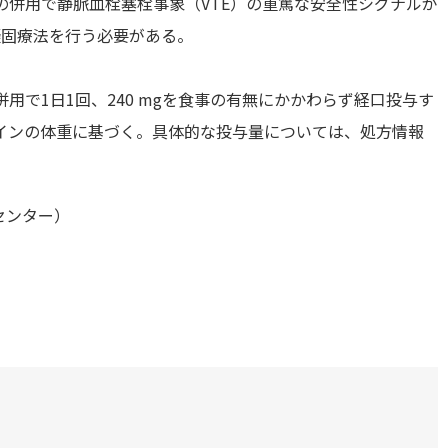
併用で静脈血栓塞栓事象（VTE）の重篤な安全性シグナルが
凝固療法を行う必要がある。
で1日1回、240 mgを食事の有無にかかわらず経口投与す
インの体重に基づく。具体的な投与量については、処方情報
センター）