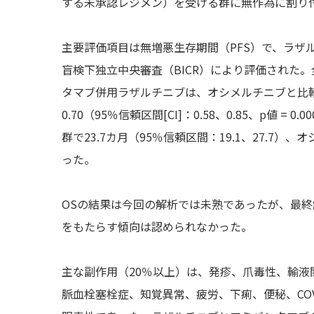
する未承認レジメン）を受ける群に無作為に割り付
主要評価項目は無増悪生存期間（PFS）で、ラザ
盲検下独立中央審査（BICR）により評価された
タマブ併用ラザルチニブは、オシメルチニブと比較
0.70（95％信頼区間[CI]：0.58、0.85、p値
群で23.7カ月（95％信頼区間：19.1、27.7）、
った。
OSの結果は今回の解析では未熟であったが、最終
をもたらす傾向は認められなかった。
主な副作用（20％以上）は、発疹、爪毒性、輸
脈血栓塞栓症、知覚異常、疲労、下痢、便秘、COV