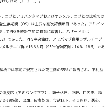
けられた（2：2：1）。
ルチニブとアミバンタマブおよびオシメルチニブとの比較では
。全生存期間（OS）は主要な副次評価項目であった。アミバン
してPFSを統計学的に有意に改善し、ハザード比は
 = 0.0002）であった。PFS中央値は、アミバマブ併用ラザルチニブ
オシメルチニブ群で16.6カ月（95％信頼区間：14.8、18.5）であ
解析では事前に規定された死亡例の55％が報告され、不利益
液関連反応（アミバンタマブ）、筋骨格痛、浮腫、口内炎、静
ID-19感染、出血、皮膚乾燥、食欲低下、そう痒症、悪心、