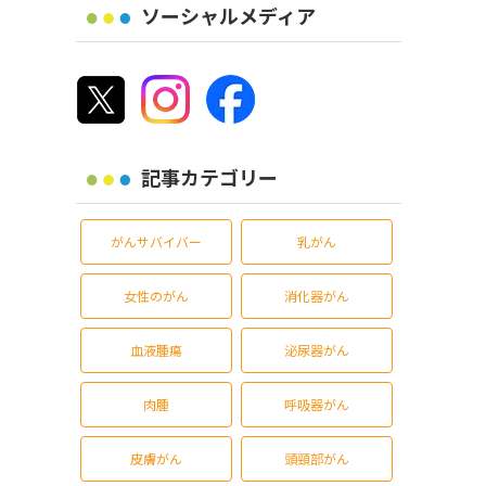
ソーシャルメディア
記事カテゴリー
がんサバイバー
乳がん
女性のがん
消化器がん
血液腫瘍
泌尿器がん
肉腫
呼吸器がん
皮膚がん
頭頸部がん