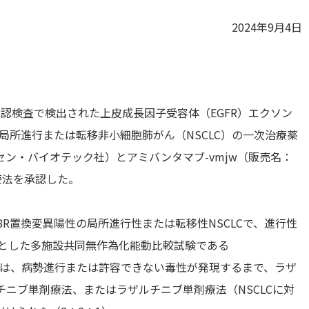
2024年9月4日
DA承認検査で検出された上皮成長因子受容体（EGFR）エクソン
する局所進行または転移非小細胞肺がん（NSCLC）の一次治療薬
ンセン・バイオテック社）とアミバンタマブ-vmjw（販売名：
用療法を承認した。
58R置換変異陽性の局所進行性または転移性NSCLCで、進行性
象とした多施設共同無作為化能動比較試験である
れた。患者は、病勢進行または許容できない毒性が発現するまで、ラザ
ニブ単剤療法、またはラザルチニブ単剤療法（NSCLCに対