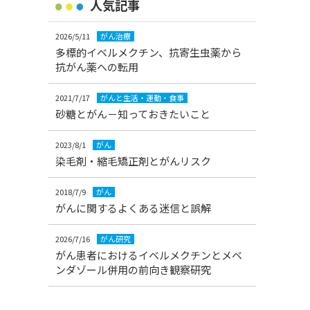
人気記事
2026/5/11
がん治療
多標的イベルメクチン、抗寄生虫薬から
抗がん薬への転用
2021/7/17
がんと生活・運動・食事
砂糖とがん－知っておきたいこと
2023/8/1
がん
染毛剤・縮毛矯正剤とがんリスク
2018/7/9
がん
がんに関するよくある迷信と誤解
2026/7/16
がん研究
がん患者におけるイベルメクチンとメベ
ンダゾール併用の前向き観察研究