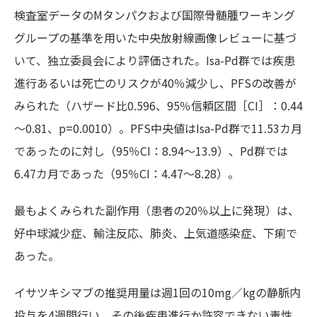
検査室データのMタンパクおよび国際骨髄腫ワーキング
グループの基準を用いた中央放射線画像レビューに基づ
いて、独立委員会により評価された。Isa-Pd群では疾患
進行あるいは死亡のリスクが40％減少し、PFSの改善が
みられた（ハザード比0.596、95％信頼区間［CI］：0.44
～0.81、p=0.0010）。PFS中央値はIsa-Pd群で11.53カ月
であったのに対し（95％CI：8.94～13.9）、Pd群では
6.47カ月であった（95％CI：4.47～8.28）。
最もよくみられた副作用（患者の20％以上に発現）は、
好中球減少症、輸注反応、肺炎、上気道感染症、下痢で
あった。
イサツキシマブの推奨用量は週1回の10mg／kgの静脈内
投与を4週間行い、その後疾患進行か許容できない毒性