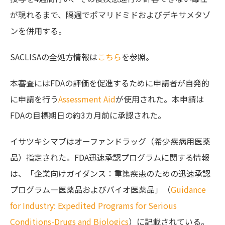
が現れるまで、隔週でポマリドミドおよびデキサメタゾ
ンを併用する。
SACLISAの全処方情報は
こちら
を参照。
本審査にはFDAの評価を促進するために申請者が自発的
に申請を行う
Assessment Aid
が使用された。本申請は
FDAの目標期日の約3カ月前に承認された。
イサツキシマブはオーファンドラッグ（希少疾病用医薬
品）指定された。FDA迅速承認プログラムに関する情報
は、「企業向けガイダンス：重篤疾患のための迅速承認
プログラム―医薬品およびバイオ医薬品」（
Guidance
for Industry: Expedited Programs for Serious
Conditions-Drugs and Biologics
）に記載されている。