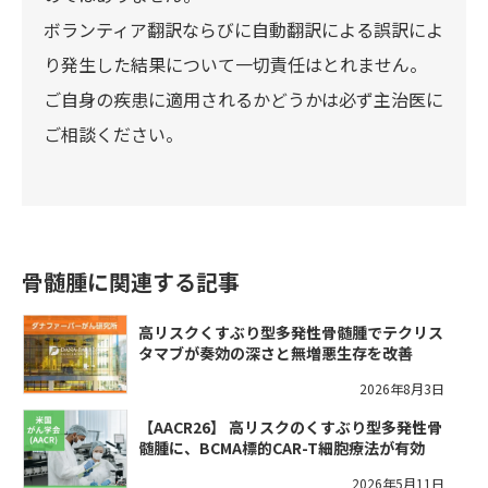
ボランティア翻訳ならびに自動翻訳による誤訳によ
り発生した結果について一切責任はとれません。
ご自身の疾患に適用されるかどうかは必ず主治医に
ご相談ください。
骨髄腫に関連する記事
高リスクくすぶり型多発性骨髄腫でテクリス
タマブが奏効の深さと無増悪生存を改善
2026年8月3日
【AACR26】 高リスクのくすぶり型多発性骨
髄腫に、BCMA標的CAR-T細胞療法が有効
2026年5月11日