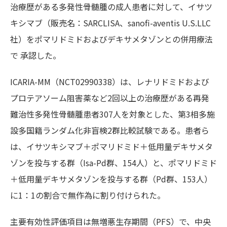
治療歴がある多発性骨髄腫の成人患者に対して、イサツ
キシマブ（販売名：SARCLISA、sanofi-aventis U.S.LLC
社）をポマリドミドおよびデキサメタゾンとの併用療法
で 承認した。
ICARIA-MM（NCT02990338）は、レナリドミドおよび
プロテアソーム阻害薬など2回以上の治療歴がある再発
難治性多発性骨髄腫患者307人を対象とした、第3相多施
設多国籍ランダム化非盲検2群比較試験である。患者ら
は、イサツキシマブ＋ポマリドミド＋低用量デキサメタ
ゾンを投与する群（Isa-Pd群、154人）と、ポマリドミド
＋低用量デキサメタゾンを投与する群（Pd群、153人）
に1：1の割合で無作為に割り付けられた。
主要有効性評価項目は無増悪生存期間（PFS）で、中央