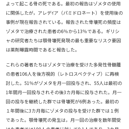
よって起こる骨の死である。最初の報告はゾメタの使用
に関係したが，アレデｲア（パミドロネート）を使用後の
事例が現在報告されている。報告された骨壊死の頻度は
ゾメタで治療された患者の6％から13％である。ギリシ
ャの研究者たちは顎骨壊死発現の最も重要なリスク要因
は薬剤曝露時間であると報告した。
これらの著者たちはゾメタで治療を受けた多発性骨髄腫
の患者106人を後方視的（レトロスペクティブ）に再検
討した。51％がゾメタを月一回投与され、55人は最初の
1年間月一回投与されその後3カ月毎に投与された。月一
回の投与を継続した群では骨壊死が6例あった。最初の
１年間後に3カ月毎にゾメタの投与を受けた群では１例
であった。顎骨壊死の発生は，月一回の治療を数年間受