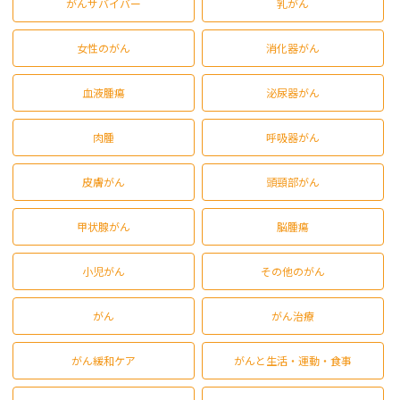
がんサバイバー
乳がん
女性のがん
消化器がん
血液腫瘍
泌尿器がん
肉腫
呼吸器がん
皮膚がん
頭頸部がん
甲状腺がん
脳腫瘍
小児がん
その他のがん
がん
がん治療
がん緩和ケア
がんと生活・運動・食事