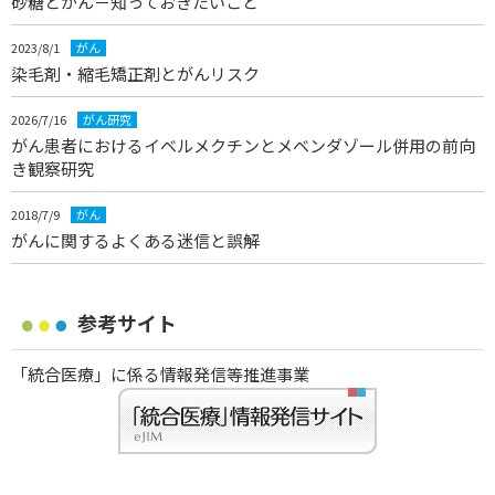
砂糖とがん－知っておきたいこと
2023/8/1
がん
染毛剤・縮毛矯正剤とがんリスク
2026/7/16
がん研究
がん患者におけるイベルメクチンとメベンダゾール併用の前向
き観察研究
2018/7/9
がん
がんに関するよくある迷信と誤解
参考サイト
「統合医療」に係る情報発信等推進事業