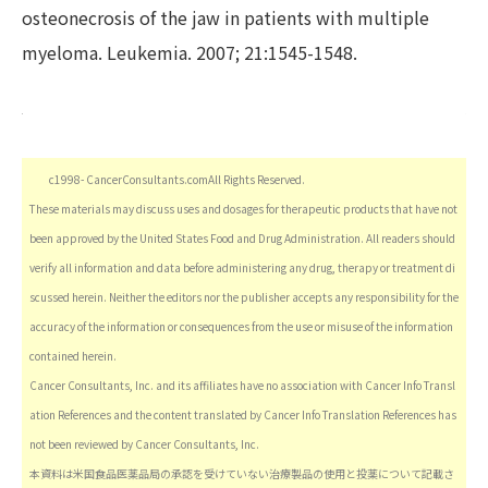
osteonecrosis of the jaw in patients with multiple
myeloma. Leukemia. 2007; 21:1545-1548.
c1998- CancerConsultants.comAll Rights Reserved.
These materials may discuss uses and dosages for therapeutic products that have not
been approved by the United States Food and Drug Administration. All readers should
verify all information and data before administering any drug, therapy or treatment di
scussed herein. Neither the editors nor the publisher accepts any responsibility for the
accuracy of the information or consequences from the use or misuse of the information
contained herein.
Cancer Consultants, Inc. and its affiliates have no association with Cancer Info Transl
ation References and the content translated by Cancer Info Translation References has
not been reviewed by Cancer Consultants, Inc.
本資料は米国食品医薬品局の承認を受けていない治療製品の使用と投薬について記載さ