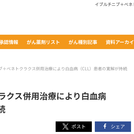
イブルチニブ＋ベネ
A承認情報
がん薬剤リスト
がん種別記事
資料アーカ
ブ＋ベネトクラクス併用治療により白血病（CLL）患者の寛解が持続
ラクス併用治療により白血病
続
シェア