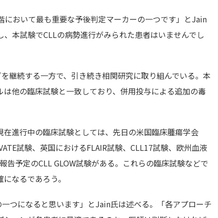
階において最も重要な予後判定マーカーの一つです」とJain
し、本試験でCLLの病勢進行がみられた患者はいませんでし
グを継続する一方で、引き続き相関研究に取り組んでいる。本
ルは他の臨床試験と一致しており、併用投与による追加の毒
て現在進行中の臨床試験としては、先日の米国臨床腫瘍学会
ATE試験、英国におけるFLAIR試験、CLL17試験、欧州血液
報告予定のCLL GLOW試験がある。これらの臨床試験などで
確になるであろう。
一つになると思います」とJain氏は述べる。「各アプローチ