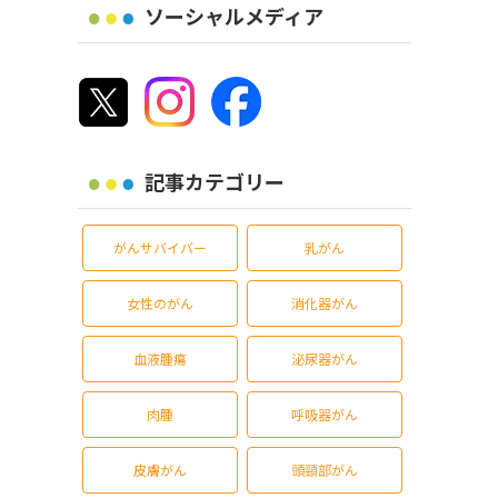
ソーシャルメディア
記事カテゴリー
がんサバイバー
乳がん
女性のがん
消化器がん
血液腫瘍
泌尿器がん
肉腫
呼吸器がん
皮膚がん
頭頸部がん