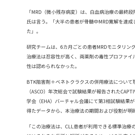
「MRD（微小残存病変）は、白血病治療の最終段
氏は言う。「大半の患者が骨髄中MRD寛解を達成
た」。
研究チームは、6カ月ごとの患者MRDモニタリン
治療法は忍容性が高く、両薬剤の毒性プロファイ
性は認められなかった。
BTK阻害剤＋ベネトクラクスの併用療法につい
（ASCO）年次総会で試験結果が報告されたCAPTIV
学会（EHA）バーチャル会議にて第3相試験結果が
得たデータから、本治療法の期間および役割が明
「この治療法は、CLL患者が利用できる標準治療の