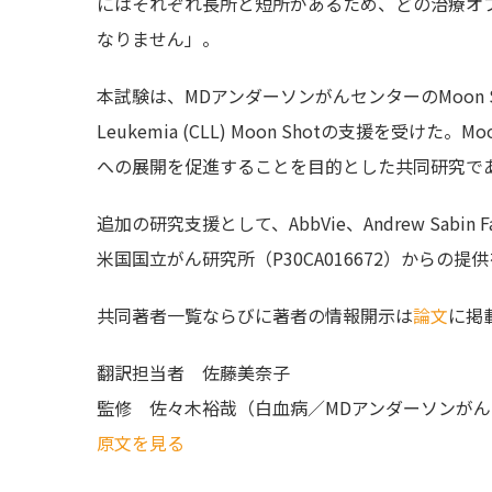
にはそれぞれ長所と短所があるため、どの治療オ
なりません」。
本試験は、MDアンダーソンがんセンターのMoon Shots 
Leukemia (CLL) Moon Shotの支援を受けた
への展開を促進することを目的とした共同研究で
追加の研究支援として、AbbVie、Andrew Sabin Family
米国国立がん研究所（P30CA016672）からの提
共同著者一覧ならびに著者の情報開示は
論文
に掲
翻訳担当者
佐藤美奈子
監修
佐々木裕哉（白血病／MDアンダーソンが
原文を見る