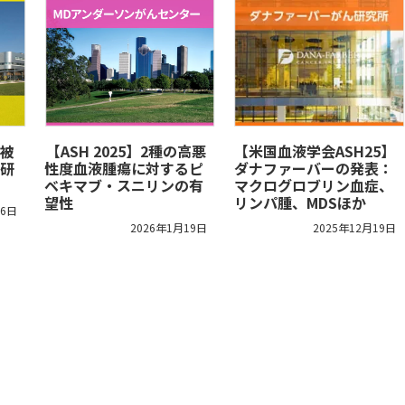
被
​【ASH 2025】2種の高悪
【米国血液学会ASH25】
研
性度血液腫瘍に対するピ
ダナファーバーの発表：
ベキマブ・スニリンの有
マクログロブリン血症、
望性
リンパ腫、MDSほか
26日
2026年1月19日
2025年12月19日