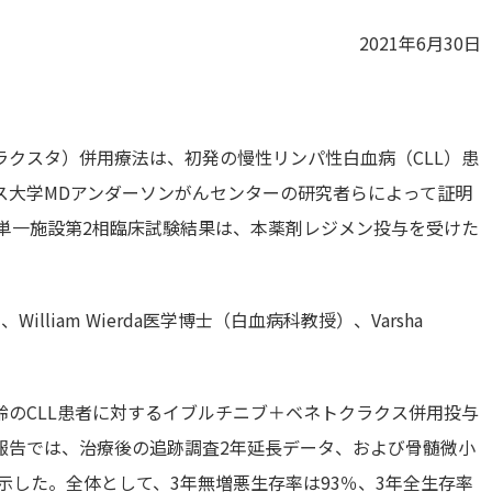
2021年6月30日
クスタ）併用療法は、初発の慢性リンパ性白血病（CLL）患
ス大学MDアンダーソンがんセンターの研究者らによって証明
たこの単一施設第2相臨床試験結果は、本薬剤レジメン投与を受けた
。
William Wierda医学博士（白血病科教授）、Varsha
のCLL患者に対するイブルチニブ＋ベネトクラクス併用投与
報告では、治療後の追跡調査2年延長データ、および骨髄微小
示した。全体として、3年無増悪生存率は93％、3年全生存率