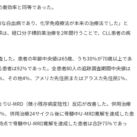
の奏効率と同等であった。
的な白血病であり、化学免疫療法が本来の治療法でした」と
果は、経口分子標的薬治療を2年間行うことで、CLL患者の疾
した。患者の年齢中央値は65歳、うち30％が70歳以上であ
患者は92％であった。全患者80人の追跡調査期間中央値は
4％、その他4％、アメリカ先住民またはアラスカ先住民1％、
りU-MRD（微小残存病変陰性）反応が改善した。併用治療
6％、併用治療24サイクル後に骨髄中U-MRD寛解を達成した患
点で骨髄中U-MRD寛解を達成した患者は合計75％であっ