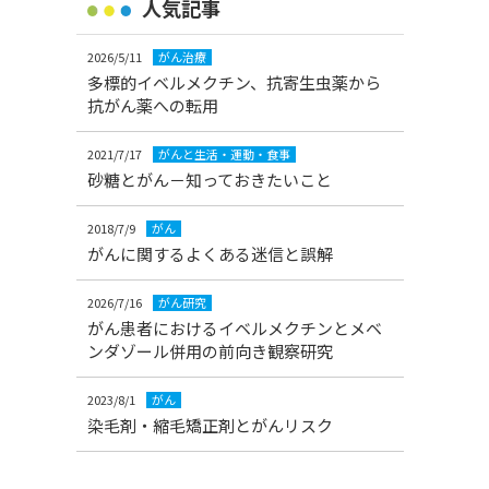
人気記事
2026/5/11
がん治療
多標的イベルメクチン、抗寄生虫薬から
抗がん薬への転用
2021/7/17
がんと生活・運動・食事
砂糖とがん－知っておきたいこと
2018/7/9
がん
がんに関するよくある迷信と誤解
2026/7/16
がん研究
がん患者におけるイベルメクチンとメベ
ンダゾール併用の前向き観察研究
2023/8/1
がん
染毛剤・縮毛矯正剤とがんリスク