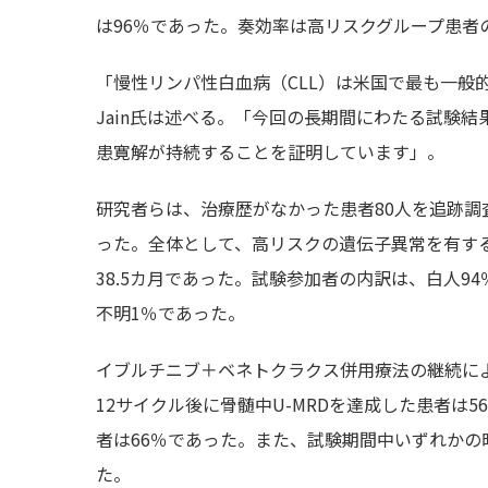
は96％であった。奏効率は高リスクグループ患者
「慢性リンパ性白血病（CLL）は米国で最も一般
Jain氏は述べる。「今回の長期間にわたる試験結
患寛解が持続することを証明しています」。
研究者らは、治療歴がなかった患者80人を追跡調査
った。全体として、高リスクの遺伝子異常を有する
38.5カ月であった。試験参加者の内訳は、白人9
不明1％であった。
イブルチニブ＋ベネトクラクス併用療法の継続によ
12サイクル後に骨髄中U-MRDを達成した患者は5
者は66％であった。また、試験期間中いずれかの時
た。