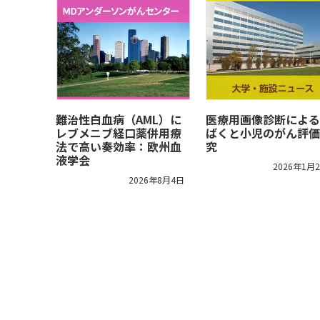
難治性白血病（AML）に
医療用画像診断による
レブメニブ経口薬併用療
ばくと小児のがん評価
法で高い奏効率：欧州血
究
液学会
2026年1月
2026年8月4日