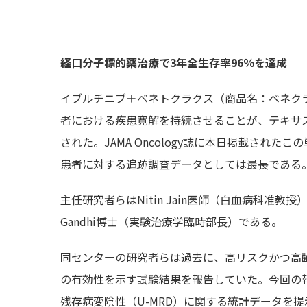
経口分子標的薬治療で3年全生存率96％を達成
イブルチニブ＋ベネトクラクス（商品名：ベネクラ
者における疾患寛解を持続させることが、テキサ
された。JAMA Oncology誌に本日掲載され
患者に対する追跡調査データとしては最長である
主任研究者らはNitin Jain医師（白血病科准教授）、
Gandhi博士（実験治療学臨時部長）である。
同センターの研究者らは過去に、高リスクかつ高齢
の有効性を示す試験結果を報告していた。今回の
残存病変陰性（U-MRD）に関する統計データを提