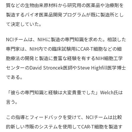
質などの生物由来原材料から研究用の医薬品や治療剤を
製造するバイオ医薬品開発プログラム
が既に製造所とし
て決定していた。
NCI
チームは、
NIH
に製造の専門知識を求めた。相談した
専門家は、
NIH
内での臨床試験用に
CAR-T
細胞などの細
胞療法の開発と製造に豊富な経験を有する
NIH
細胞工学
センターの
David Stroncek医師
や
Steve Highfill医学博士
である。
「彼らの専門知識と経験は大変貴重でした」
Welch氏
は
言う。
この指導とフィードバックを受けて、
NCI
チームは比較
的新しい市販のシステムを使用して
CAR-T
細胞を製造す