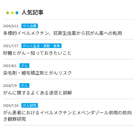
人気記事
2026/5/11
がん治療
多標的イベルメクチン、抗寄生虫薬から抗がん薬への転用
2021/7/17
がんと生活・運動・食事
砂糖とがん－知っておきたいこと
2023/8/1
がん
染毛剤・縮毛矯正剤とがんリスク
2018/7/9
がん
がんに関するよくある迷信と誤解
2026/7/16
がん研究
がん患者におけるイベルメクチンとメベンダゾール併用の前向
き観察研究