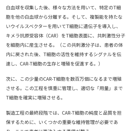
白血球を収集した後、様々な方法を用いて、特定の
T
細
胞を他の白血球から分離する。そして、複製能を持たな
いウイルスベクターを用いて
T
細胞に遺伝子を導入し、
キメラ抗原受容体（
CAR
）を
T
細胞表面に、共刺激性分子
を細胞内に産生させる。（この共刺激分子は、患者の体
内に戻された後、
T
細胞の活性を維持するシグナルを伝
達し、
CAR-T
細胞の生存と増殖を促進する。）
次に、この少量の
CAR-T
細胞を数百万個になるまで増殖
させる。この工程を慎重に管理し、適切な「用量」まで
T
細胞を確実に増殖させる。
製造工程の最終段階では、
CAR-T
細胞の純度と品質を担
保するために、いくつかの重要な維持管理が必要であ