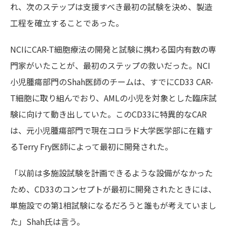
れ、次のステップは支援すべき最初の試験を決め、製造
工程を確立することであった。
NCI
に
CAR-T
細胞療法の開発と試験に携わる国内有数の専
門家がいたことが、最初のステップの救いだった。
NCI
小児腫瘍部門
の
Shah医師
のチームは、すでに
CD33 CAR-
T
細胞に取り組んでおり、
AML
の小児を対象とした臨床試
験に向けて動き出していた。この
CD33
に特異的な
CAR
は、元小児腫瘍部門
で現在コロラド大学医学部に在籍す
る
Terry Fry医師
によって最初に開発された。
「以前は多施設試験を計画できるような設備がなかった
ため、
CD33
のコンセプトが最初に開発されたときには、
単施設での第
1
相試験になるだろうと誰もが考えていまし
た」
Shah氏
は言う。