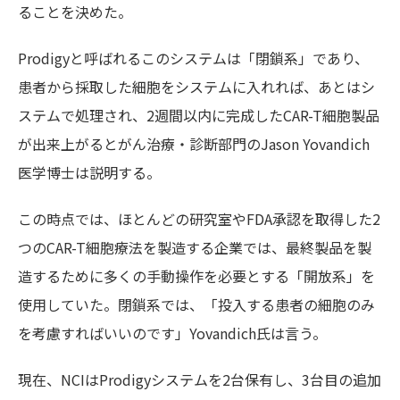
ることを決めた。
Prodigy
と呼ばれるこのシステムは「閉鎖系」であり、
患者から採取した細胞をシステムに入れれば、あとはシ
ステムで処理され、
2
週間以内に完成した
CAR-T
細胞製品
が出来上がるとがん治療・診断部門
の
Jason Yovandich
医学博士
は説明する。
この時点では、ほとんどの研究室や
FDA
承認を取得した
2
つの
CAR-T
細胞療法を製造する企業では、最終製品を製
造するために多くの手動操作を必要とする「開放系」を
使用していた。閉鎖系では、「投入する患者の細胞のみ
を考慮すればいいのです」
Yovandich氏
は言う。
現在、
NCI
は
Prodigy
システムを
2
台保有し、
3
台目の追加