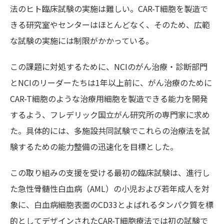
法のヒト臨床試験の実施は難しい。
CAR-T
細胞を製造で
きる研究室やセンターはほとんどなく、そのため、広範
な試験の実施には制限がかかっている。
この課題に対処するために、NCIのがん治療・診断部門
と
NCI
のリーダーたちは
1
年以上前に、がん治療のために
CAR-T
細胞のような治療用細胞を製造できる能力を開発
するよう、フレデリック国立がん研究所
の専門家に求め
た。具体的には、多施設共同試験でこれらの治療法を試
験するための能力整備の迅速化を目標とした。
この取り組みの支援を受ける最初の臨床試験は、進行し
た急性骨髄性白血病（
AML
）の小児および若年成人を対
象に、白血病細胞表面の
CD33
とよばれるタンパク質を標
的としてデザインされた
CAR-T
細胞療法では初の試験で