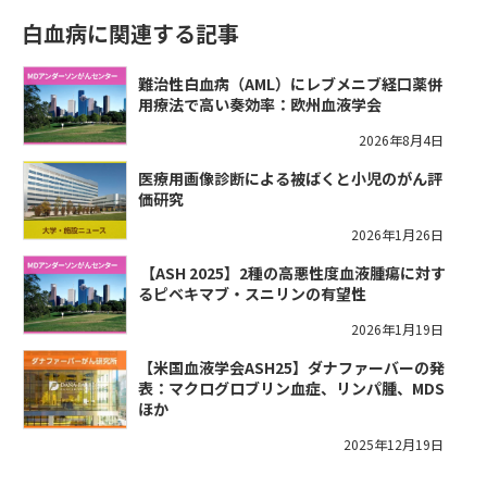
白血病に関連する記事
難治性白血病（AML）にレブメニブ経口薬併
用療法で高い奏効率：欧州血液学会
2026年8月4日
医療用画像診断による被ばくと小児のがん評
価研究
2026年1月26日
​【ASH 2025】2種の高悪性度血液腫瘍に対す
るピベキマブ・スニリンの有望性
2026年1月19日
【米国血液学会ASH25】ダナファーバーの発
表：マクログロブリン血症、リンパ腫、MDS
ほか
2025年12月19日