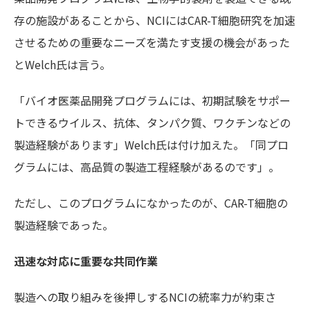
存の施設があることから、
NCI
には
CAR-T
細胞研究を加速
させるための重要なニーズを満たす支援の機会があった
と
Welch氏
は言う。
「バイオ医薬品開発プログラム
には、初期試験をサポー
トできるウイルス、抗体、タンパク質、ワクチンなどの
製造経験があります」
Welch氏
は付け加えた。「
同プロ
グラム
には、高品質の製造工程経験があるのです」。
ただし、このプログラムになかったのが、
CAR-T
細胞の
製造経験であった。
迅速な対応に重要な共同作業
製造への取り組みを後押しする
NCIの統率力が約束
さ