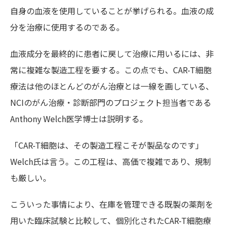
自身の血液を使用していることが挙げられる。血液の成
分を治療に使用するのである。
血液成分を最終的に患者に戻して治療に用いるには、非
常に複雑な製造工程を要する。この点でも、
CAR-T
細胞
療法は他のほとんどのがん治療とは一線を画している、
NCI
のがん治療・診断部門
のプロジェクト担当者である
Anthony Welch医学博士
は説明する。
「
CAR-T
細胞は、その製造工程こそが製品なのです」
Welch氏
は言う。この工程は、高価で複雑であり、規制
も厳しい。
こういった事情により、在庫を管理できる既製の薬剤を
用いた臨床試験と比較して、個別化された
CAR-T
細胞療