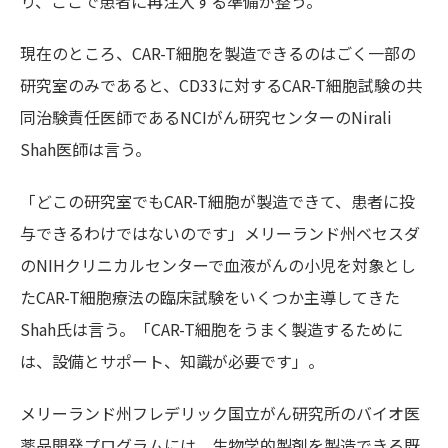
り、ここで患者に再注入する準備が整う。
現在のところ、
CAR-T
細胞を製造できるのはごく一部の
研究室のみであると、
CD33
に対する
CAR-T
細胞試験の共
同治験責任医師
である
NCI
がん研究センターの
Nirali
Shah医師
は言う。
「どこの研究室でも
CAR-T
細胞が製造できて、患者に投
与できるわけではないのです」メリーランド州ベセスダ
の
NIH
クリニカルセンターで血液がんの小児を対象とし
た
CAR-T
細胞療法の臨床試験をいくつか主導してきた
Shah氏
は言う。「
CAR-T
細胞をうまく製造するために
は、設備とサポート、知識が必要です」。
メリーランド州フレデリック国立がん研究所
のバイオ医
薬品開発プログラム
には、生物学的製剤を製造できる既