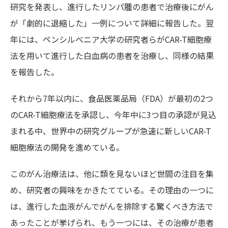
研究を発表し、進行したリンパ腫の患者で治療後にがん
が「劇的に退縮した」一例について詳細に報告した。翌
年には、ペンシルべニア大学の研究者らがCAR-T細胞療
法を用いて進行した白血病の患者を治療し、同様の結果
を報告した。
それから
7
年以内に、食品医薬品局（
FDA
）が最初の
2
つ
の
CAR-T
細胞療法を承認し、今年中に
3
つ目の承認が見込
まれる中、世界中の研究グループが急速に新しい
CAR-T
細胞療法の開発を進めている。
このがん治療法は、他に類を見ないほど世間の注目を集
め、研究者の興味をかきたてている。その理由の一つに
は、進行した血液がんでがんを排除する驚くべき方法で
あったことが挙げられ、もう一つには、その治療が患者