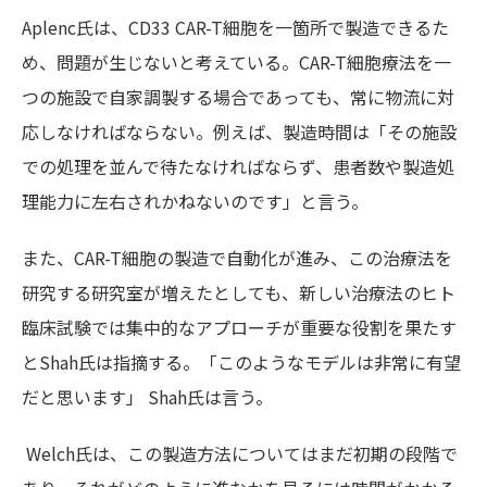
Aplenc氏
は、
CD33 CAR-T
細胞を一箇所で製造できるた
め、問題が生じないと考えている。
CAR-T
細胞療法を一
つの施設で自家調製する場合であっても、常に物流に対
応しなければならない。例えば、製造時間は「その施設
での処理を並んで待たなければならず、患者数や製造処
理能力に左右されかねないのです」と言う
。
また、
CAR-T
細胞の製造で自動化が進み、この治療法を
研究する研究室が増えたとしても、新しい治療法のヒト
臨床試験では集中的なアプローチが重要な役割を果たす
と
Shah氏
は指摘する。「このようなモデルは非常に有望
だと思います」
Shah氏
は言う。
Welch氏
は、この製造方法についてはまだ初期の段階で