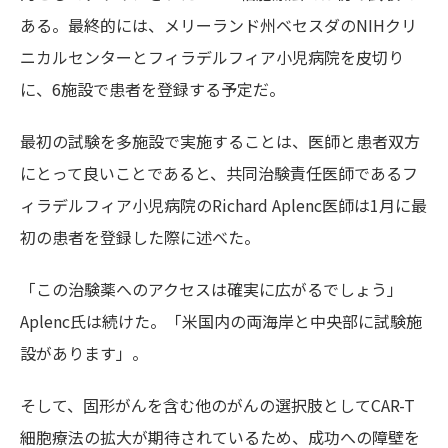
ある。最終的には、メリーランド州ベセスダの
NIH
クリ
ニカルセンターとフィラデルフィア小児病院
を皮切り
に、
6
施設で患者を登録する予定だ。
最初の試験を多施設で実施することは、医師と患者双方
にとって良いことであると、共同治験責任医師
であるフ
ィラデルフィア小児病院
の
Richard Aplenc医師
は
1
月に最
初の患者を登録した際に述べた。
「この治験薬へのアクセスは確実に広がるでしょう」
Aplenc氏
は続けた。「米国内の両海岸と中央部に試験施
設があります」。
そして、固形がんを含む他のがんの選択肢として
CAR-T
細胞療法の拡大が期待されているため、成功への障壁を