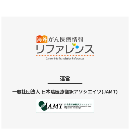
運営
一般社団法人 日本癌医療翻訳アソシエイツ(JAMT)