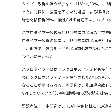
タイプ一致群のほうが少なく（16％対33％）、3
った。同様に、強度を下げた前処置による移植後の
縁者間移植群28％、慢性GVHD発症率は、ハプロ
ハプロタイプ一致移植と非血縁者間移植の生存成
ロタイプ一致群の患者は、非血縁者間移植群と比較
し、他方で、強度を下げた移植前処置を受けたハプ
わずかに高かった。
ハプロタイプ一致群はシクロホスファミドも投与
後にシクロホスファミドを投与されたAML患者
なることが示唆される。本研究は、非血縁合致ド
GVHDのリスクの低い幹細胞移植の選択肢を提供
監訳者注： 本研究は、HLA半合致移植とHLA適合非血縁