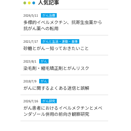
人気記事
2026/5/11
がん治療
多標的イベルメクチン、抗寄生虫薬から
抗がん薬への転用
2021/7/17
がんと生活・運動・食事
砂糖とがん－知っておきたいこと
2023/8/1
がん
染毛剤・縮毛矯正剤とがんリスク
2018/7/9
がん
がんに関するよくある迷信と誤解
2026/7/16
がん研究
がん患者におけるイベルメクチンとメベ
ンダゾール併用の前向き観察研究