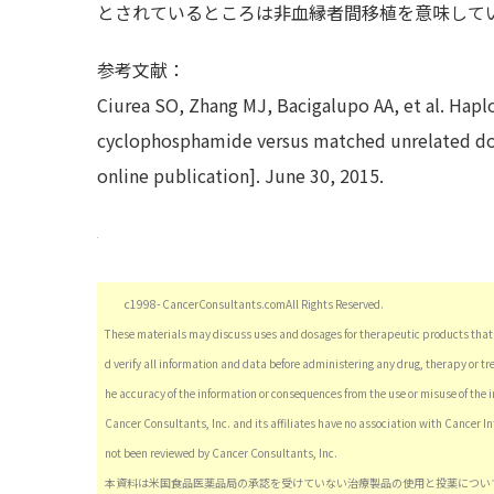
とされているところは非血縁者間移植を意味して
参考文献：
Ciurea SO, Zhang MJ, Bacigalupo AA, et al. Haplo
cyclophosphamide versus matched unrelated don
online publication]. June 30, 2015.
c1998- CancerConsultants.comAll Rights Reserved.
These materials may discuss uses and dosages for therapeutic products that 
d verify all information and data before administering any drug, therapy or tr
he accuracy of the information or consequences from the use or misuse of the 
Cancer Consultants, Inc. and its affiliates have no association with Cancer I
not been reviewed by Cancer Consultants, Inc.
本資料は米国食品医薬品局の承認を受けていない治療製品の使用と投薬につい