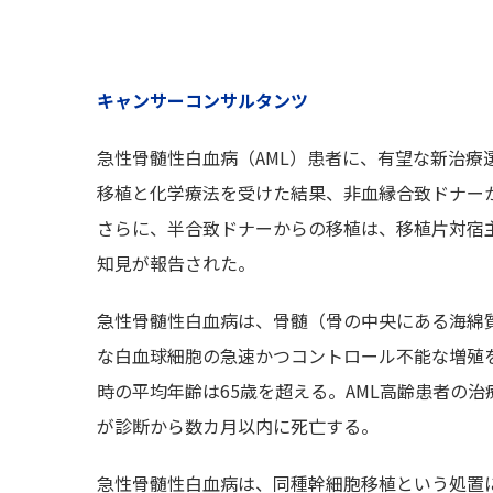
キャンサーコンサルタンツ
急性骨髄性白血病（AML）患者に、有望な新治
移植と化学療法を受けた結果、非血縁合致ドナー
さらに、半合致ドナーからの移植は、移植片対宿主病
知見が報告された。
急性骨髄性白血病は、骨髄（骨の中央にある海綿
な白血球細胞の急速かつコントロール不能な増殖
時の平均年齢は65歳を超える。AML高齢患者の
が診断から数カ月以内に死亡する。
急性骨髄性白血病は、同種幹細胞移植という処置