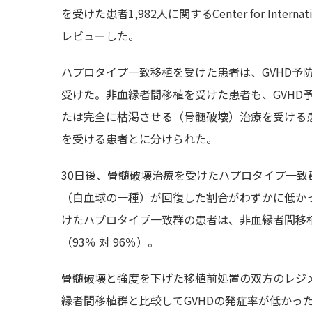
を受けた患者1,982人に関するCenter for Internation
レビューした。
ハプロタイプ一致移植を受けた患者は、GVHD予
受けた。非血縁者間移植を受けた患者も、GVHD
たは完全に枯渇させる（骨髄破壊）治療を受ける
を受ける患者とに分けられた。
30日後、骨髄破壊治療を受けたハプロタイプ一
（白血球の一種）が回復した割合がわずかに低かっ
けたハプロタイプ一致群の患者は、非血縁者間移
（93％ 対 96％）。
骨髄破壊と強度を下げた移植前処置の双方のレジ
縁者間移植群と比較してGVHDの発症率が低かっ