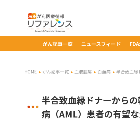
がん記事一覧
ニュースフィード
FD
HOME
がん記事一覧
血液腫瘍
白血病
半合致血縁
半合致血縁ドナーからの
病（AML）患者の有望