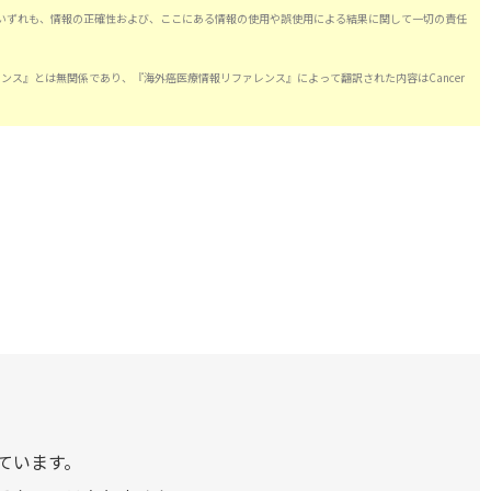
いずれも、情報の正確性および、ここにある情報の使用や誤使用による結果に関して一切の責任
情報リファレンス』とは無関係であり、『海外癌医療情報リファレンス』によって翻訳された内容はCancer
）
ています。