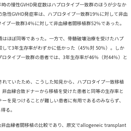
年時の慢性GVHD発症数はハプロタイプ一致群のほうが少なか
急性GVHD発症率は、ハプロタイプ一致群19％に対して非血
タイプ一致群34％に対して非血縁者間移植群52％であった。
績はほぼ同等であった。一方で、骨髄破壊治療を受けたハプ
して3年生存率がわずかに低かった（45％対 50％）。しか
ロタイプ一致群の患者では、3年生存率が46％（対44％）と
されていたため、こうした知見から、ハプロタイプ一致移植
が、非血縁合致ドナーから移植を受けた患者と同等の生存率と
ナーを見つけることが難しい患者に有用であるのみならず、
し得る。
者間移植の比較であり、原文でallogeneic transplant