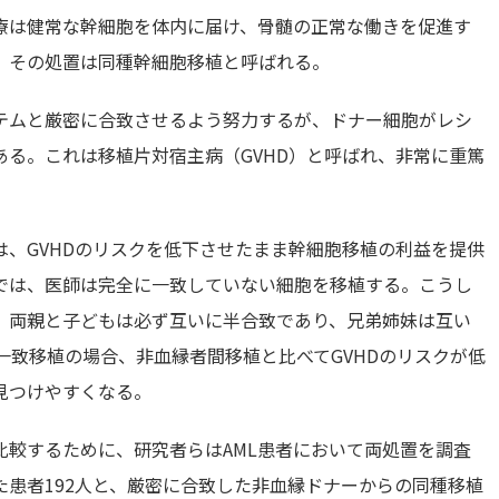
療は健常な幹細胞を体内に届け、骨髄の正常な働きを促進す
、その処置は同種幹細胞移植と呼ばれる。
テムと厳密に合致させるよう努力するが、ドナー細胞がレシ
る。これは移植片対宿主病（GVHD）と呼ばれ、非常に重篤
、GVHDのリスクを低下させたまま幹細胞移植の利益を提供
では、医師は完全に一致していない細胞を移植する。こうし
。両親と子どもは必ず互いに半合致であり、兄弟姉妹は互い
一致移植の場合、非血縁者間移植と比べてGVHDのリスクが低
見つけやすくなる。
比較するために、研究者らはAML患者において両処置を調査
患者192人と、厳密に合致した非血縁ドナーからの同種移植