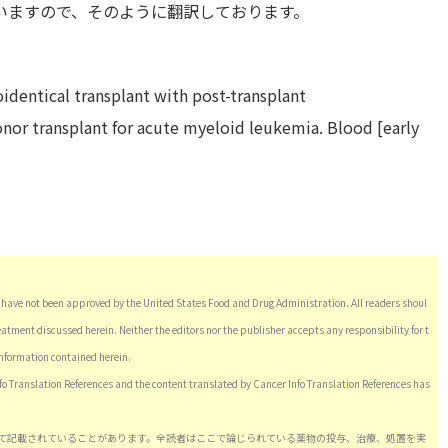
いますので、そのように翻訳しております。
identical transplant with post-transplant
or transplant for acute myeloid leukemia. Blood [early
have not been approved by the United States Food and Drug Administration. All readers shoul
eatment discussed herein. Neither the editors nor the publisher accepts any responsibility for t
information contained herein.
nfo Translation References and the content translated by Cancer Info Translation References has
て記載されていることがあります。全読者はここで論じられている薬物の投与、治療、処置を実