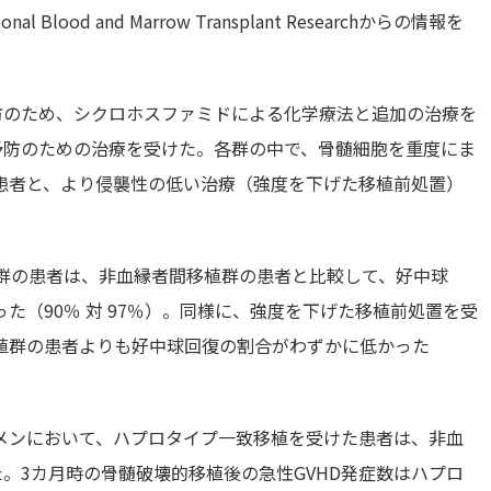
al Blood and Marrow Transplant Researchからの情報を
防のため、シクロホスファミドによる化学療法と追加の治療を
予防のための治療を受けた。各群の中で、骨髄細胞を重度にま
患者と、より侵襲性の低い治療（強度を下げた移植前処置）
致群の患者は、非血縁者間移植群の患者と比較して、好中球
た（90％ 対 97％）。同様に、強度を下げた移植前処置を受
植群の患者よりも好中球回復の割合がわずかに低かった
メンにおいて、ハプロタイプ一致移植を受けた患者は、非血
た。3カ月時の骨髄破壊的移植後の急性GVHD発症数はハプロ