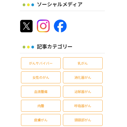
ソーシャルメディア
記事カテゴリー
がんサバイバー
乳がん
女性のがん
消化器がん
血液腫瘍
泌尿器がん
肉腫
呼吸器がん
皮膚がん
頭頸部がん