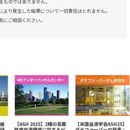
るものではありません。
により発生した結果について一切責任はとれません。
医にご相談ください。
被
​【ASH 2025】2種の高悪
【米国血液学会ASH25】
研
性度血液腫瘍に対するピ
ダナファーバーの発表：