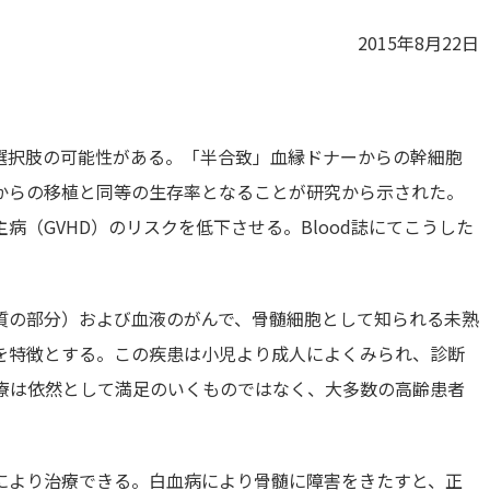
2015年8月22日
療選択肢の可能性がある。「半合致」血縁ドナーからの幹細胞
からの移植と同等の生存率となることが研究から示された。
（GVHD）のリスクを低下させる。Blood誌にてこうした
質の部分）および血液のがんで、骨髄細胞として知られる未熟
を特徴とする。この疾患は小児より成人によくみられ、診断
治療は依然として満足のいくものではなく、大多数の高齢患者
により治療できる。白血病により骨髄に障害をきたすと、正