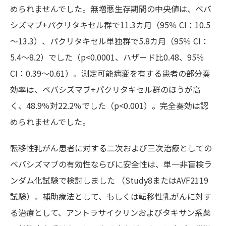
められませんでした。無増悪生存期間の中央値は、ベバ
シズマブ+パクリタキセル群で11.3カ月（95％ CI：10.5
～13.3）、パクリタキセル単独群で5.8カ月（95％ CI：
5.4～8.2）でした（p<0.0001、ハザード比0.48、95％
CI：0.39～0.61）。測定可能病変を有する患者の部分奏
効率は、ベバシズマブ+パクリタキセル群のほうが高
く、48.9％対22.2％でした（p<0.001）。完全奏効は認
められませんでした。
転移性乳がん患者に対する二次および三次治療としての
ベバシズマブの有効性ならびに安全性は、単一非盲検ラ
ンダム化試験で検討しました （Study8またはAVF2119
試験）。補助療法として、もしくは転移性乳がんに対す
る治療として、アントラサイクリンおよびタキサン系薬