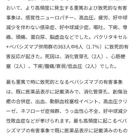
おいて、より高頻度に発生する重篤および致死的な有害
事象は、感覚性ニューロパチー、高血圧、疲労、好中球
減少を伴わない感染症、好中球減少症、嘔吐、下痢、骨
痛、頭痛、蛋白尿、脳虚血などでした。パクリタキセル
+ベバシズマブ併用群の363人中6人（1.7％）に致死的有
害反応が起きた。死因は、消化管穿孔（2人）、心筋梗
塞（2人）、下痢/腹痛/衰弱/低血圧（2人）でした。
最も重篤で時に致死的となるベバシズマブの有害事象
は、既に医薬品表示に記載済みで、消化管穿孔、創傷治
癒の合併症、出血、動脈血栓塞栓イベント、高血圧クリ
ーゼ、ネフローゼ症候群、うっ血性心不全、好中球減少
性敗血症などが挙げられます。最も高頻度に起こるベバ
シズマブの有害事象で既に医薬品表示に記載済みのもの