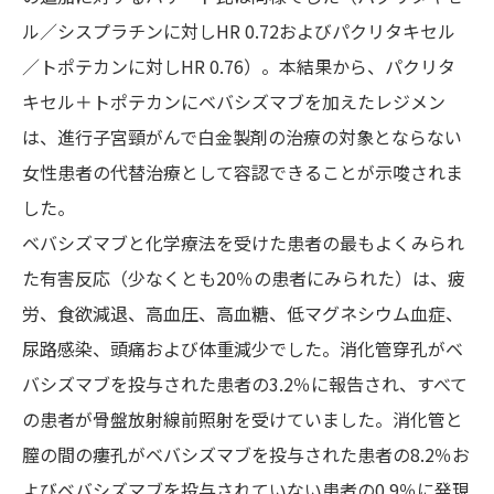
ル／シスプラチンに対しHR 0.72およびパクリタキセル
／トポテカンに対しHR 0.76）。本結果から、パクリタ
キセル＋トポテカンにベバシズマブを加えたレジメン
は、進行子宮頸がんで白金製剤の治療の対象とならない
女性患者の代替治療として容認できることが示唆されま
した。
ベバシズマブと化学療法を受けた患者の最もよくみられ
た有害反応（少なくとも20％の患者にみられた）は、疲
労、食欲減退、高血圧、高血糖、低マグネシウム血症、
尿路感染、頭痛および体重減少でした。消化管穿孔がベ
バシズマブを投与された患者の3.2％に報告され、すべて
の患者が骨盤放射線前照射を受けていました。消化管と
膣の間の瘻孔がベバシズマブを投与された患者の8.2％お
よびベバシズマブを投与されていない患者の0.9％に発現