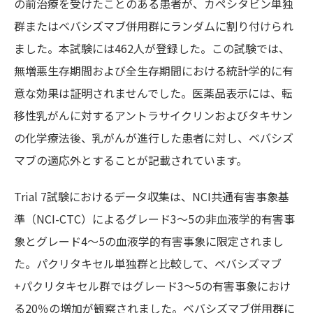
の前治療を受けたことのある患者が、カペシタビン単独
群またはベバシズマブ併用群にランダムに割り付けられ
ました。本試験には462人が登録した。この試験では、
無増悪生存期間および全生存期間における統計学的に有
意な効果は証明されませんでした。医薬品表示には、転
移性乳がんに対するアントラサイクリンおよびタキサン
の化学療法後、乳がんが進行した患者に対し、ベバシズ
マブの適応外とすることが記載されています。
Trial 7試験におけるデータ収集は、NCI共通有害事象基
準（NCI-CTC）によるグレード3～5の非血液学的有害事
象とグレード4～5の血液学的有害事象に限定されまし
た。パクリタキセル単独群と比較して、ベバシズマブ
+パクリタキセル群ではグレード3～5の有害事象におけ
る20％の増加が観察されました。ベバシズマブ併用群に