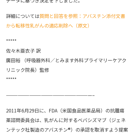
データに基づき決定を下しました。
詳細については
質問と回答を参照：アバスチン添付文書
から転移性乳がんの適応削除へ（原文）
*****
佐々木亜衣子 訳
廣田裕 （呼吸器外科／とみます外科プライマリーケアク
リニック院長）監修
*****
——————————————————————–
2011年6月29日に、FDA（米国食品医薬品局）の抗腫瘍
薬諮問委員会は、乳がんに対するベバシズマブ（ジェネ
ンテック社製造のアバスチン®）の承認を取消すよう提案