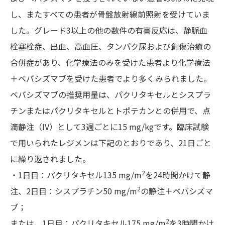
し、またすべての患者が骨盤放射線前照射を受けていま
した。グレード3以上の他の数件の有害反応は、静脈血
栓塞栓症、出血、高血圧、タンパク尿および創傷治癒の
合併症があり、化学療法のみを受けた患者より化学療法
＋ベバシズマブを受けた患者でより多くみられました。
ベバシズマブの推奨用量は、パクリタキセルとシスプラ
チンまたはパクリタキセルとトポテカンとの併用で、点
滴静注（IV）として3週ごとに15 mg/kgです。臨床試験
で用いられたレジメンは下記のとおりであり、21日ごと
に繰り返されました。
2
・1日目：パクリタキセル135 mg/m
を24時間かけて静
2
注、2日目：シスプラチン50 mg/m
の静注＋ベバシズマ
ブ；
2
または、1日目：パクリタキセル175 mg/m
を3時間かけ