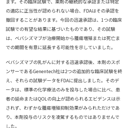
ます。その臨床試験で、薬剤の継続的な承認または特定
の適応に正当性が認められない場合、FDAはその承認を
撤回することがあります。今回の迅速承認は、1つの臨床
試験での有望な結果に基づいたものであり、その試験
は、ベバシズマブが治療開始から腫瘍増殖または死亡ま
での期間を有意に延長する可能性を示していました。
ベバシズマブの乳がんに対する迅速承認後、本剤のスポ
ンサーであるGenentech社は2つの追加的な臨床試験を終
え、それらの試験データをFDAに提出しました。そのデ
ータは、標準の化学療法のみを投与した場合に比べ、患
者の延命またはQOLの向上が認められるエビデンスは示
されず、わずかな腫瘍増殖抑制効果がみられただけであ
り、本剤投与のリスクを凌駕するものではありませんで
した。