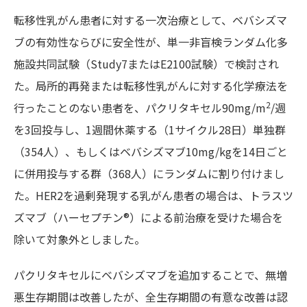
転移性乳がん患者に対する一次治療として、ベバシズマ
ブの有効性ならびに安全性が、単一非盲検ランダム化多
施設共同試験（Study7またはE2100試験）で検討され
た。局所的再発または転移性乳がんに対する化学療法を
2
行ったことのない患者を、パクリタキセル90mg/m
/週
を3回投与し、1週間休薬する（1サイクル28日）単独群
（354人）、もしくはベバシズマブ10mg/kgを14日ごと
に併用投与する群（368人）にランダムに割り付けまし
た。HER2を過剰発現する乳がん患者の場合は、トラスツ
ズマブ（ハーセプチン®）による前治療を受けた場合を
除いて対象外としました。
パクリタキセルにベバシズマブを追加することで、無増
悪生存期間は改善したが、全生存期間の有意な改善は認