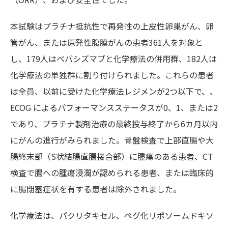
本試験はプラチナ抵抗性で再発性の上皮性卵巣がん、卵
管がん、または原発性腹膜がんの患者361人を対象と
し、179人はベバシズマブと化学療法の併用群、182人は
化学療法の単独群に割り付けられました。これらの患者
は全員、以前に受けた化学療法レジメンが2つ以下で、、
ECOG によるパフォーマンスステータスが0、1、または2
であり、プラチナ製剤治療の最終投与終了から6カ月以内
にがんの進行がみられました。骨盤検査で上部直腸や大
腸終末部（S状結腸直腸接合部）に腫瘍のある患者、CT
検査で腸への腫瘍浸潤が認められる患者、または臨床的
に腸閉塞症状を有する患者は除外されました。
化学療法は、パクリタキセル、ペグ化リポソームドキソ