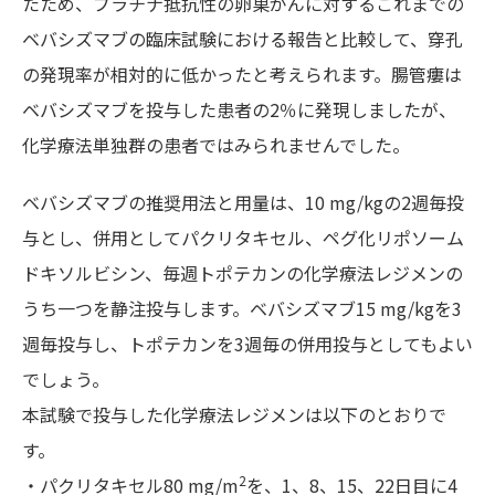
たため、プラチナ抵抗性の卵巣がんに対するこれまでの
ベバシズマブの臨床試験における報告と比較して、穿孔
の発現率が相対的に低かったと考えられます。腸管瘻は
ベバシズマブを投与した患者の2％に発現しましたが、
化学療法単独群の患者ではみられませんでした。
ベバシズマブの推奨用法と用量は、10 mg/kgの2週毎投
与とし、併用としてパクリタキセル、ペグ化リポソーム
ドキソルビシン、毎週トポテカンの化学療法レジメンの
うち一つを静注投与します。ベバシズマブ15 mg/kgを3
週毎投与し、トポテカンを3週毎の併用投与としてもよい
でしょう。
本試験で投与した化学療法レジメンは以下のとおりで
す。
2
・パクリタキセル80 mg/m
を、1、8、15、22日目に4