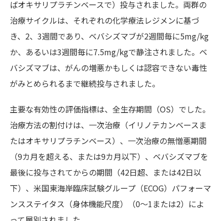
ばオキサリプラチンベースで）投与されました。両群の
治療サイクルは、それぞれの化学療法レジメンに基づ
き、2、3週間であり、ベバシズマブが2週間毎に5mg/kg
か、あるいは3週間毎に7.5mg/kgで静注されました。ベ
バシズマブは、がんの増悪かもしくは認容できない毒性
がみとめられるまで継続投与されました。
主要な有効性の評価指標は、全生存期間（OS）でした。
治療方法の割付けは、一次治療（イリノテカンベースま
たはオキサリプラチンベース）、一次治療の無憎悪期間
（9カ月を超える、または9カ月以下）、ベバシズマブを
最後に投与されてからの期間（42日超、または42日以
下）、米国東海岸臨床試験グループ（ECOG）パフォーマ
ンスステイタス（身体機能尺度）（0～1または2）によ
って層別されました。