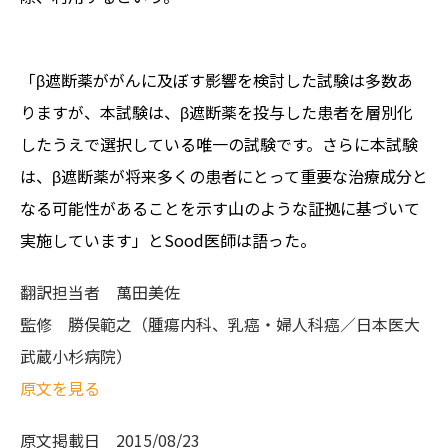
「β遮断薬ががんに及ぼす影響を検討した試験は多数あ
りますが、本試験は、β遮断薬を投与した患者を層別化
したうえで選択している唯一の試験です。さらに本試験
は、β遮断薬が将来多くの患者にとって重要な治療成分と
なる可能性があることを示す山のような証拠に基づいて
実施しています」とSood医師は語った。
翻訳担当者
萬田美佐
監修
勝俣範之（腫瘍内科、乳癌・婦人科癌／日本医大
武蔵小杉病院）
原文を見る
原文掲載日
2015/08/23