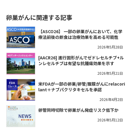
卵巣がんに関連する記事
【ASCO26】 一部の卵巣がんにおいて、化学
療法前後の断食は治療効果を高める可能性
2026年5月28日
[AACR26] 進行固形がんでゼドレセルチブ+ル
ンレセルチブは有望な抗腫瘍効果を示す
2026年5月21日
米FDAが一部の卵巣/卵管/腹膜がんにrelacori
lant＋ナブパクリタキセルを承認
2026年4月2日
卵管同時切除で卵巣がん発症リスク低下か
2026年5月12日