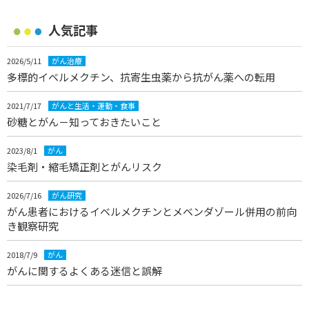
人気記事
2026/5/11
がん治療
多標的イベルメクチン、抗寄生虫薬から抗がん薬への転用
2021/7/17
がんと生活・運動・食事
砂糖とがん－知っておきたいこと
2023/8/1
がん
染毛剤・縮毛矯正剤とがんリスク
2026/7/16
がん研究
がん患者におけるイベルメクチンとメベンダゾール併用の前向
き観察研究
2018/7/9
がん
がんに関するよくある迷信と誤解