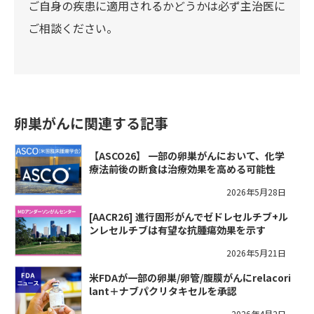
ご自身の疾患に適用されるかどうかは必ず主治医に
ご相談ください。
卵巣がんに関連する記事
【ASCO26】 一部の卵巣がんにおいて、化学
療法前後の断食は治療効果を高める可能性
2026年5月28日
[AACR26] 進行固形がんでゼドレセルチブ+ル
ンレセルチブは有望な抗腫瘍効果を示す
2026年5月21日
米FDAが一部の卵巣/卵管/腹膜がんにrelacori
lant＋ナブパクリタキセルを承認
2026年4月2日