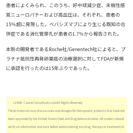
患者によくみられ、このうち、好中球減少症、末梢性感
覚ニューロパチーおよび高血圧は、それぞれ、患者の
15％超に発現した。ベバシズマブにより生じる既知の合
併症である消化管穿孔が患者の1.7％から報告された。
本剤の開発者であるRoche社/Genentech社によると、プ
ラチナ抵抗性再発卵巣癌の治療選択に対してFDAが新規
に承認を行ったのは15年ぶりであった。
c1998- CancerConsultants.comAll Rights Reserved.
These materials may discuss uses and dosages for therapeutic products that have not
been approved by the United States Food and Drug Administration. All readers should
verify all information and data before administering any drug, therapy or treatment di