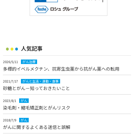
人気記事
2026/5/11
がん治療
多標的イベルメクチン、抗寄生虫薬から抗がん薬への転用
2021/7/17
がんと生活・運動・食事
砂糖とがん－知っておきたいこと
2023/8/1
がん
染毛剤・縮毛矯正剤とがんリスク
2018/7/9
がん
がんに関するよくある迷信と誤解