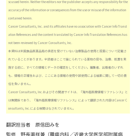
scussed herein. Neither the editors nor the publisher accepts any responsibility for the
accuracy of the information or consequences from the use or misuse of the information
contained herein.
Cancer Consultants, Inc. and its affiliates have no association with Cancer Info Transl
ation References and the content translated by Cancer Info Translation References has
not been reviewed by Cancer Consultants, Inc.
本資料は米国食品医薬品局の承認を受けていない治療製品の使用と投薬について記載さ
れていることがあります。全読者はここで論じられている薬物の投与、治療、処置を実
施する前に、すべての情報とデータの確認をしてください。編集者、出版者のいずれ
も、情報の正確性および、ここにある情報の使用や誤使用による結果に関して一切の責
任を負いません。
Cancer Consultants, Inc.およびその関連サイトは、『海外癌医療情報リファレンス』と
は無関係であり、『海外癌医療情報リファレンス』によって翻訳された内容はCancer C
onsultants, Inc.による検閲はなされていません。
翻訳担当者
原信田みを
監修
野長瀬祥兼（腫瘍内科／近畿大学医学部附属病