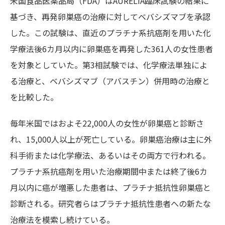
米国食品医薬品局（FDA）はAURELIA臨床試験の結果に
基づき、再発卵巣癌の治療に対してベバシズマブを承認
した。この試験は、直近のプラチナ系抗癌剤を用いた化
学療法後6カ月以内に卵巣癌を再発した361人の女性患者
を対象としていた。第3相試験では、化学療法単独によ
る治療と、ベバシズマブ（アバスチン）併用時の治療と
を比較した。
毎年米国ではおよそ22,000人の女性が卵巣癌と診断さ
れ、15,000人以上が死亡している。卵巣癌治療は主に外
科手術または化学療法、あるいはその両方で行われる。
プラチナ系抗癌剤を用いた治療期間中または終了後6カ
月以内に癌が増悪した患者は、プラチナ抵抗性卵巣癌と
診断される。研究者らはプラチナ抵抗性患者への新たな
治療法を模索し続けている。