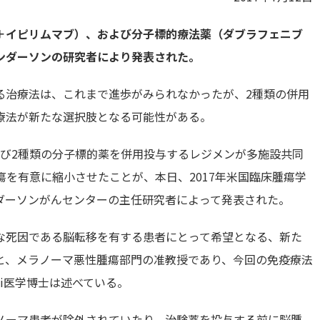
＋イピリムマブ）、および分子標的療法薬（ダブラフェニブ
ンダーソンの研究者により発表された。
る治療法は、これまで進歩がみられなかったが、2種類の併用
療法が新たな選択肢となる可能性がある。
よび2種類の分子標的薬を併用投与するレジメンが多施設共同
瘍を有意に縮小させたことが、本日、2017年米国臨床腫瘍学
ンダーソンがんセンターの主任研究者によって発表された。
な死因である脳転移を有する患者にとって希望となる、新た
と、メラノーマ悪性腫瘍部門の准教授であり、今回の免疫療法
wbi医学博士は述べている。
ノーマ患者が除外されていたり、治験薬を投与する前に脳腫