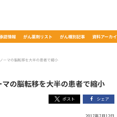
A承認情報
がん薬剤リスト
がん種別記事
資料アーカ
ラノーマの脳転移を大半の患者で縮小
ーマの脳転移を大半の患者で縮小
シェア
2017年7月12日