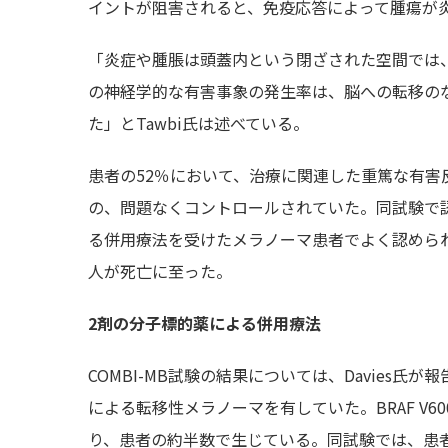
イントが阻害されると、免疫応答によって腫瘍が
「炎症や腫脹は頭蓋内という閉ざされた空間では
の神経学的な有害事象の発生率は、脳への転移の
た」とTawbi氏は述べている。
患者の52％において、治療に関連した重篤な有害
の、問題なくコントロールされていた。同試験で
る併用療法を受けたメラノーマ患者でよく認めら
人が死亡に至った。
2剤の分子標的薬による併用療法
COMBI-MB試験の結果については、Davies氏が
による転移性メラノーマを有していた。BRAF V
り、患者の約半数で生じている。同試験では、患者に