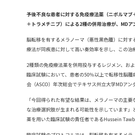
予後不良な患者に対する免疫療法薬（ニボルマブ
＋トラメチニブ）による2種の併用治療が、MDア
脳転移を有するメラノーマ（悪性黒色腫）に対す
療法が同疾患に対して高い奏効率を示し、この治
2種類の免疫療法薬を併用投与するレジメン、お
臨床試験において、患者の50％以上で転移性脳腫
会（ASCO）年次総会でテキサス州立大学MDア
「今回得られた有望な結果は、メラノーマの主要
な治療選択肢が生まれる可能性を示しています」
薬を用いた臨床試験の責任者であるHussein Ta
臨床試験のプロトコルでは、脳転移を有するメラ