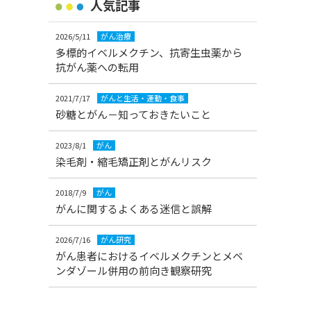
人気記事
2026/5/11
がん治療
多標的イベルメクチン、抗寄生虫薬から
抗がん薬への転用
2021/7/17
がんと生活・運動・食事
砂糖とがん－知っておきたいこと
2023/8/1
がん
染毛剤・縮毛矯正剤とがんリスク
2018/7/9
がん
がんに関するよくある迷信と誤解
2026/7/16
がん研究
がん患者におけるイベルメクチンとメベ
ンダゾール併用の前向き観察研究