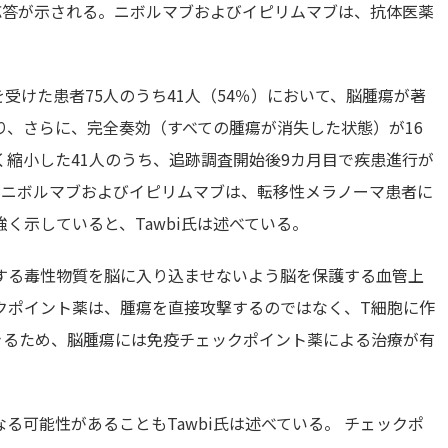
応答が示される。ニボルマブおよびイピリムマブは、抗体医薬
を受けた患者75人のうち41人（54％）において、脳腫瘍が著
り、さらに、完全奏効（すべての腫瘍が消失した状態）が16
縮小した41人のうち、追跡調査開始後9カ月目で疾患進行が
、ニボルマブおよびイピリムマブは、転移性メラノーマ患者に
く示していると、Tawbi氏は述べている。
する毒性物質を脳に入り込ませないよう脳を保護する血管上
クポイント薬は、腫瘍を直接攻撃するのではなく、T細胞に作
きるため、脳腫瘍には免疫チェックポイント薬による治療が有
る可能性があることもTawbi氏は述べている。 チェックポ