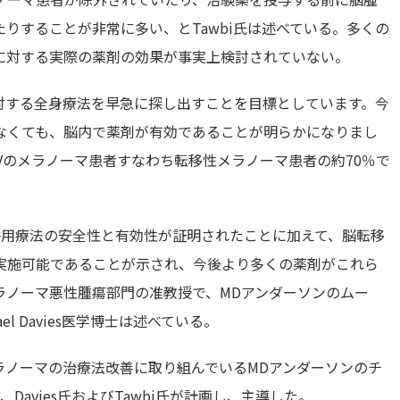
りすることが非常に多い、とTawbi氏は述べている。多くの
に対する実際の薬剤の効果が事実上検討されていない。
対する全身療法を早急に探し出すことを目標としています。今
なくても、脳内で薬剤が有効であることが明らかになりまし
IVのメラノーマ患者すなわち転移性メラノーマ患者の約70％で
併用療法の安全性と有効性が証明されたことに加えて、脳転移
実施可能であることが示され、今後より多くの薬剤がこれら
ラノーマ悪性腫瘍部門の准教授で、MDアンダーソンのムー
l Davies医学博士は述べている。
たメラノーマの治療法改善に取り組んでいるMDアンダーソンのチ
avies氏およびTawbi氏が計画し、主導した。