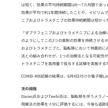
は短く、効果の平均持続期間は6〜7カ月間であ
効果が平均で約1年間持続したことや、イピリム
ニブおよびトラメチニブの効果持続期間は短かっ
「ダブラフェニブおよびトラメチニブによる治療
のようにしてこの2つの薬剤の効果を持続させるかと
およびトラメチニブと、脳転移において特異的に
法との組み合わせが、1つの治療法となる可能性
トラメチニブを高用量で投与する試験を実施する可能
COMBI-MB試験の結果は、6月4日付けの電子版Lan
次の段階
Davies氏およびTawbi氏は、脳転移を伴う
用療法の効果を十分に評価するには、今後も追跡