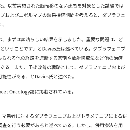
った。以前実施された脳転移のない患者を対象とした試験では
マブおよびニボルマブの効果持続期間を考えると、ダブラフェ
た。
は、まずは素晴らしい結果を示しました。重要な問題は、ど
いうことです」とDavies氏は述べている。ダブラフェニブ
みられる他の経路を遮断する薬剤や放射線療法など他の治療
がある。また、予後改善の戦略として、ダブラフェニブおよび
性がある、とDavies氏と述べた。
cet Oncology誌に掲載されている。
メラノーマ患者に対するダブラフェニブおよびトラメチニブによる併
調査を行う必要があると述べている。しかし、併用療法を用