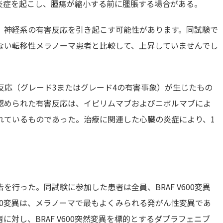
炎症を起こし、腫瘍が縮小する前に腫脹する場合がある。
、神経系の有害反応を引き起こす可能性があります。同試験で
ない転移性メラノーマ患者と比較して、上昇していませんでし
反応（グレード3またはグレード4の有害事象）が生じたもの
認められた有害反応は、イピリムマブおよびニボルマブによ
れているものであった。治療に関連した心臓の炎症により、1
報告を行った。同試験に参加した患者は全員、BRAF V600変異
600変異は、メラノーマで最もよくみられる発がん性変異であ
対し、BRAF V600突然変異を標的とするダブラフェニブ