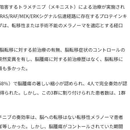
して阻害するトラメチニブ（メキニスト）による治療が実施され
AS/RAF/MEK/ERKシグナル伝達経路に存在するプロテインキ
ブは、転移性または手術不能のメラノーマを適応とする経口
、脳転移に対する前治療の有無、脳転移症状のコントロールの
00E突然変異を有し、脳腫瘍に対する前治療歴はなく、脳転移に
最も多かった。
人（58％）で脳腫瘍の著しい縮小が認められ、4人で完全奏効が認
得られた。しかし、この3群に割り付けられた患者数は、1群
チニブの奏効率は、脳への転移はない転移性メラノーマ患者
ぼ等しかった。しかし、脳腫瘍がコントールされていた期間