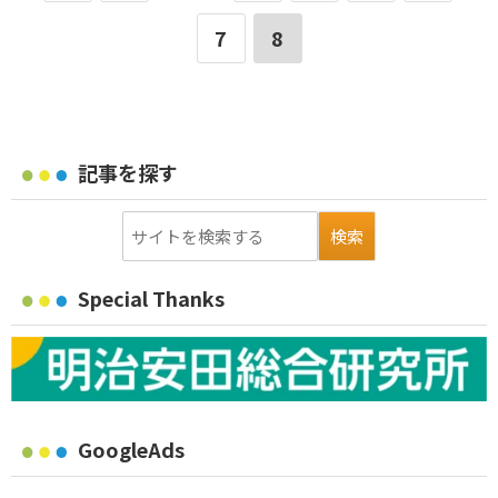
7
8
記事を探す
Special Thanks
GoogleAds