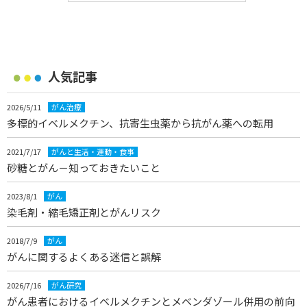
人気記事
2026/5/11
がん治療
多標的イベルメクチン、抗寄生虫薬から抗がん薬への転用
2021/7/17
がんと生活・運動・食事
砂糖とがん－知っておきたいこと
2023/8/1
がん
染毛剤・縮毛矯正剤とがんリスク
2018/7/9
がん
がんに関するよくある迷信と誤解
2026/7/16
がん研究
がん患者におけるイベルメクチンとメベンダゾール併用の前向