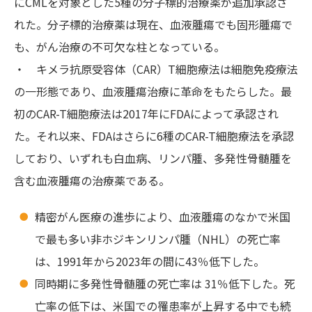
にCMLを対象とした5種の分子標的治療薬が追加承認さ
れた。分子標的治療薬は現在、血液腫瘍でも固形腫瘍で
も、がん治療の不可欠な柱となっている。
・ キメラ抗原受容体（CAR）T細胞療法は細胞免疫療法
の一形態であり、血液腫瘍治療に革命をもたらした。最
初のCAR-T細胞療法は2017年にFDAによって承認され
た。それ以来、FDAはさらに6種のCAR-T細胞療法を承認
しており、いずれも白血病、リンパ腫、多発性骨髄腫を
含む血液腫瘍の治療薬である。
精密がん医療の進歩により、血液腫瘍のなかで米国
で最も多い非ホジキンリンパ腫（NHL）の死亡率
は、1991年から2023年の間に43％低下した。
同時期に多発性骨髄腫の死亡率は 31％低下した。死
亡率の低下は、米国での罹患率が上昇する中でも続