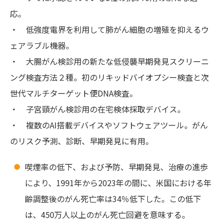
応。
・ 低強度電界を利用して肺がん細胞の増殖を抑えるウ
ェアラブル機器。
・ 大腸がん検診用の新たな低侵襲早期発見スクリーニ
ング検査方法２種。初のリキッドバイオプシー検査と次
世代マルチターゲット便DNA検査。
・ 子宮頸がん検診用の在宅検体採取デバイス。
・ 複数のAI搭載デバイスやソフトウェアツール。がん
のリスク予測、診断、早期発見に有用。
喫煙率の低下、および予防、早期発見、治療の進歩
により、1991年から2023年の間に、米国における年
齢調整後のがん死亡率は34％低下した。この低下
は、450万人以上のがん死亡回避を意味する。