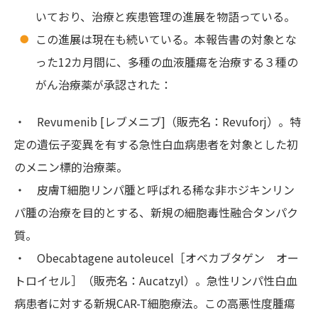
いており、治療と疾患管理の進展を物語っている。
この進展は現在も続いている。本報告書の対象とな
った12カ月間に、多種の血液腫瘍を治療する３種の
がん治療薬が承認された：
・ Revumenib [レブメニブ]（販売名：Revuforj）。特
定の遺伝子変異を有する急性白血病患者を対象とした初
のメニン標的治療薬。
・ 皮膚T細胞リンパ腫と呼ばれる稀な非ホジキンリン
パ腫の治療を目的とする、新規の細胞毒性融合タンパク
質。
・ Obecabtagene autoleucel［オベカブタゲン オー
トロイセル］（販売名：Aucatzyl）。急性リンパ性白血
病患者に対する新規CAR-T細胞療法。この高悪性度腫瘍