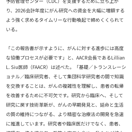
予防管理センター（CDC）を支援するために立ち上が
り、2026会計年度にがん研究への資金を大幅に増額する
よう強く求めるタイムリーな行動喚起で締めくくられて
いる。
「この報告書が示すように、がんに対する進歩には高度
な協働プロセスが必要です」と、AACR会長であるLillian
L. Siu医師（FAACR）は述べた。「基礎／トランスレーシ
ョナル／臨床研究者、そして集団科学研究者の間で知識
を交換することは、がんの複雑性を理解し、患者の転帰
を改善するために不可欠です。研究から臨床へ、そして
研究に戻す技術革新が、がんの早期発見と、延命と生活
の質の維持につながる、より精密な治療法の開発を急速
に推進しています。研究者や臨床医だけでなく、患者、