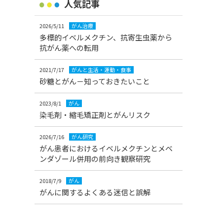
人気記事
2026/5/11
がん治療
多標的イベルメクチン、抗寄生虫薬から
抗がん薬への転用
2021/7/17
がんと生活・運動・食事
砂糖とがん－知っておきたいこと
2023/8/1
がん
染毛剤・縮毛矯正剤とがんリスク
2026/7/16
がん研究
がん患者におけるイベルメクチンとメベ
ンダゾール併用の前向き観察研究
2018/7/9
がん
がんに関するよくある迷信と誤解