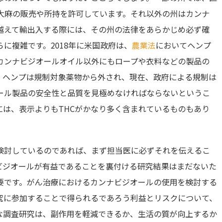
む大麻の販売や所持を許可しています。それ以外の州はカンナ
越えて輸出入する際には、その州の法律をあらかじめ必ず確
に複雑です。2018年に米国政府は、
農業法
においてヘンプ
カンナビジオールオイル以外にもロープや衣料などの製品の
、ヘンプは規制対象薬物から外され、現在、政府による規制は
ール製品の安全性と品質を見極めなければならないというこ
には、表示よりもTHCがかなり多く含まれているものもあり
検討しているのであれば、まず担当医に必ずそれを伝えるこ
ビジオールが有益であることを裏付ける研究結果はまだないた
要です。がん治療におけるカンナビジオールの使用を検討する
究に参加することで得られるであろう利益とリスクについて、
な調査研究は、副作用を軽減できるか、生活の質が向上するか