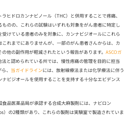
トラヒドロカンナビノール（THC）と併用することで疼痛、
るものの、これらの試験はいずれも対象をがん患者に特定し
を受けている患者のみを対象に、カンナビジオールにこれら
はこれまでにありませんが、一部のがん患者さんからは、カ
その他の副作用が軽減されたという報告があります。
ASCOガ
合法と認められている州では、慢性疼痛の管理を目的に担当
がら、
当ガイドライン
には、放射線療法または化学療法に伴う
ンナビジオールを使用することを支持する十分なエビデンス
国食品医薬品局が承認する合成大麻製剤には、ナビロン
yndros）の2種類があり、これらの製剤は実験室で製造されていま