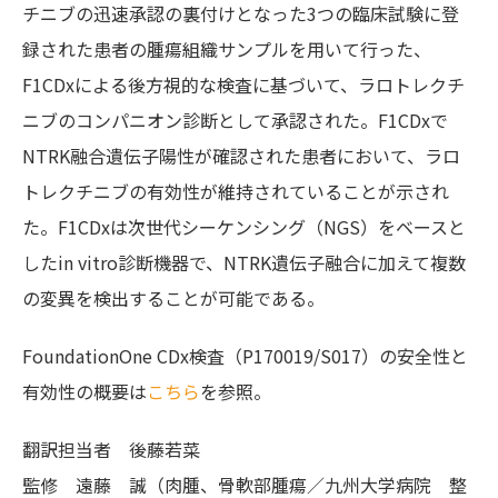
チニブの迅速承認の裏付けとなった3つの臨床試験に登
録された患者の腫瘍組織サンプルを用いて行った、
F1CDxによる
後方視的
な検査に基づいて、ラロトレクチ
ニブのコンパニオン診断として承認された。F1CDxで
NTRK融合遺伝子陽性が確認された患者において、ラロ
トレクチニブの有効性が維持されていることが示され
た。F1CDxは次世代シーケンシング（NGS）をベースと
したin vitro診断機器で、NTRK遺伝子融合に加えて複数
の変異を検出することが可能である。
FoundationOne CDx検査（P170019/S017）の安全性と
有効性の概要は
こちら
を参照。
翻訳担当者
後藤若菜
監修
遠藤 誠（肉腫、骨軟部腫瘍／九州大学病院 整