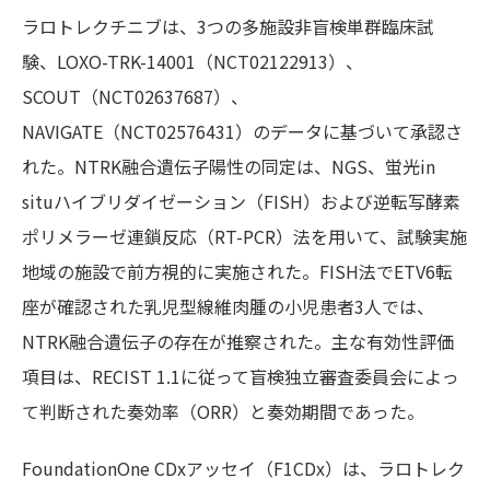
ラロトレクチニブは、3つの多施設非盲検単群臨床試
験、LOXO-TRK-14001（NCT02122913）、
SCOUT（NCT02637687）、
NAVIGATE（NCT02576431）のデータに基づいて承認さ
れた。NTRK融合遺伝子陽性の同定は、NGS、蛍光in
situハイブリダイゼーション（FISH）および逆転写酵素
ポリメラーゼ連鎖反応（RT-PCR）法を用いて、
試験実施
地域の
施設で前
方視的
に実施された。FISH法でETV6転
座が確認された乳児型線維肉腫の小児患者3人では、
NTRK融合遺伝子の存在が推察された。主な有効性評価
項目は、RECIST 1.1に従って盲検独立審査委員会によっ
て判断された奏効率（ORR）と奏効期間であった。
FoundationOne CDxアッセイ（F1CDx）は、ラロトレク