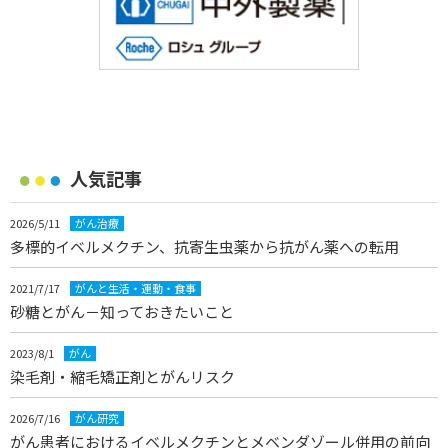
人気記事
2026/5/11
がん治療
多標的イベルメクチン、抗寄生虫薬から抗がん薬への転用
2021/7/17
がんと生活・運動・食事
砂糖とがん－知っておきたいこと
2023/8/1
がん
染毛剤・縮毛矯正剤とがんリスク
2026/7/16
がん研究
がん患者におけるイベルメクチンとメベンダゾール併用の前向