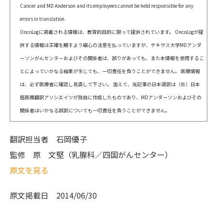
Cancer and MD Anderson and its employees cannot be held responsible for any
errors in translation.
OncoLogに掲載される情報は、教育的目的に限って提供されています。 OncoLogが提
供する情報は正確を期すよう細心の注意を払っていますが、テキサス大学MDアンダ
ーソンがんセンターおよびその関係者は、誤りがあっても、また本情報を使用するこ
とによっていかなる結果が生じても、一切責任を負うことができません。 医療情報
は、必ず医療者に確認し見直して下さい。 加えて、当記事の日本語訳は（社）日本
癌医療翻訳アソシエイツが独自に作成したものであり、MDアンダーソンおよびその
関係者はいかなる誤訳についても一切責任を負うことができません。
翻訳担当者
石岡優子
監修
原 文堅（乳腺科／四国がんセンター）
原文を見る
原文掲載日
2014/06/30