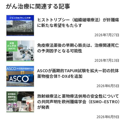
がん治療に関連する記事
ヒストトリプシー（組織破壊療法）が肝腫瘍
に新たな希望をもたらす
2026年7月27日
免疫療法薬後の早期心筋炎は、治療関連死亡
の予測因子となる可能性
2026年7月13日
ASCOが画期的TAPUR試験を拡大ー初の抗体
薬物複合体T-DXdを追加
2026年6月5日
放射線療法と薬物療法併用の安全性について
の共同声明を欧州腫瘍学会（ESMO–ESTRO）
が発表
2026年6月9日