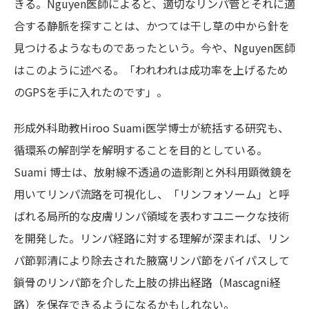
きる。Nguyen医師によると、適切なリンパ管とそれに適
合する静脈を探すことは、かつては干し草の中から針を
見つけるようなものであったという。今や、Nguyen医師
はこのように述べる。「われわれは成功率を上げるため
のGPSを手に入れたのです」。
形成外科助教Hiroo Suami医学博士が統括する研究も、
循環系の解剖学を解明することを目的としている。
Suami 博士は、放射線不透過の造影剤と外科用顕微鏡を
用いてリンパ流路を可視化し、「リンフォソーム」と呼
ばれる局所的な皮膚リンパ領域を表わすユニークな技術
を開発した。リンパ経路に対する理解が深まれば、リン
パ節郭清により除去された腋窩リンパ節をバイパスして
鎖骨のリンパ節を介した上肢の排出経路（Mascagni経
路）を保存できるようになるかもしれない。