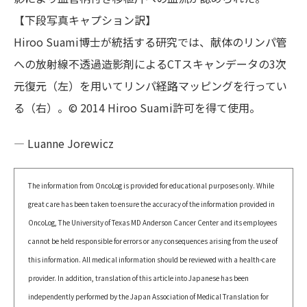
【下段写真キャプション訳】
Hiroo Suami博士が統括する研究では、献体のリンパ管
への放射線不透過造影剤によるCTスキャンデータの3次
元復元（左）を用いてリンパ経路マッピングを行ってい
る（右）。© 2014 Hiroo Suami許可を得て使用。
— Luanne Jorewicz
The information from OncoLog is provided for educational purposes only. While
great care has been taken to ensure the accuracy of the information provided in
OncoLog, The University of Texas MD Anderson Cancer Center and its employees
cannot be held responsible for errors or any consequences arising from the use of
this information. All medical information should be reviewed with a health-care
provider. In addition, translation of this article into Japanese has been
independently performed by the Japan Association of Medical Translation for