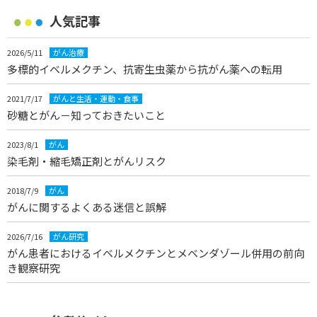
人気記事
2026/5/11
がん治療
多標的イベルメクチン、抗寄生虫薬から抗がん薬への転用
2021/7/17
がんと生活・運動・食事
砂糖とがん－知っておきたいこと
2023/8/1
がん
染毛剤・縮毛矯正剤とがんリスク
2018/7/9
がん
がんに関するよくある迷信と誤解
2026/7/16
がん研究
がん患者におけるイベルメクチンとメベンダゾール併用の前向
き観察研究