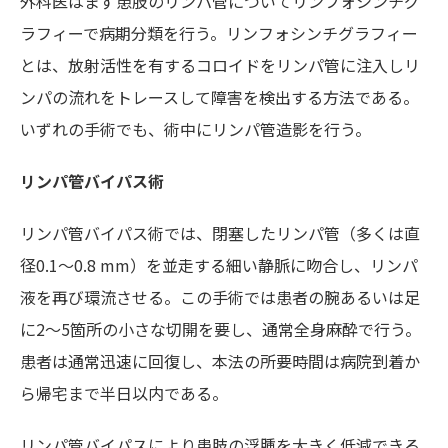
外科医はまず患肢のリンパ管についてリンフォシンチグ
ラフィーで病期分類を行う。リンフォシンチグラフィー
とは、放射活性を有するコロイドをリンパ管に注入しリ
ンパの流れをトレースして障害を検出する方法である。
いずれの手術でも、術中にリンパ管造影を行う。
リンパ管バイパス術
リンパ管バイパス術では、閉塞したリンパ管（多くは直
径0.1～0.8 mm）を並走する細い静脈に吻合し、リンパ
液を再び環流させる。この手術では患者の腕あるいは足
に2～5箇所の小さな切開を要し、通常全身麻酔で行う。
患者は通常迅速に回復し、本法の所要時間は病院到着か
ら帰宅まで半日以内である。
リンパ管バイパスにより患肢の浮腫を大きく低減できる