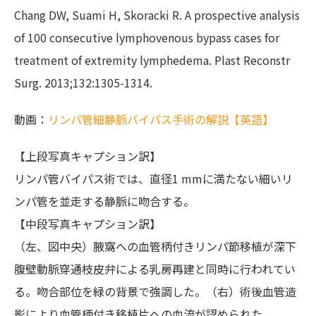
Chang DW, Suami H, Skoracki R. A prospective analysis
of 100 consecutive lymphovenous bypass cases for
treatment of extremity lymphedema. Plast Reconstr
Surg. 2013;132:1305-1314.
動画：
リンパ管細静脈バイパス手術の解説【英語】
【上段写真キャプション訳】
リンパ管バイパス術では、直径1 mmに満たない細いリ
ンパ管を並走する静脈に吻合する。
【中段写真キャプション訳】
（左、図中央）腋窩への血管柄付きリンパ節移植が深下
腹壁動脈穿通枝皮弁による乳房再建と同時に行われてい
る。吻合部位を緑の背景で強調した。（右）術後血管造
影により血管柄付き移植片への血流が認められた。