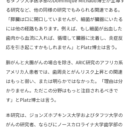
るタフツ大学医学部のDominique Michaud博士が主導す
る研究など、他の同様の研究でもみられる関連である。
「膵臓は口に開口していませんが、細菌が臓器にいたる
には他の経路もあります。例えば、もし細菌が出血した
歯肉から血流に入れば、循環して臓器に沈着し、炎症反
応を引き起こすかもしれません」とPlatz博士は言う。
肺がんと大腸がんの場合を除き、ARIC研究のアフリカ系
アメリカ人患者では、歯周炎とがんリスク上昇との関連
はもっと弱い、または明らかではなかった。「理由は分
かりません。ただこの分野はもっと注目されるべきで
す」とPlatz博士は言う。
本研究は、ジョンズホプキンス大学およびタフツ大学の
がんの研究者、ならびにノースカロライナ大学歯学部の