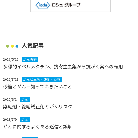
人気記事
2026/5/11
がん治療
多標的イベルメクチン、抗寄生虫薬から抗がん薬への転用
2021/7/17
がんと生活・運動・食事
砂糖とがん－知っておきたいこと
2023/8/1
がん
染毛剤・縮毛矯正剤とがんリスク
2018/7/9
がん
がんに関するよくある迷信と誤解