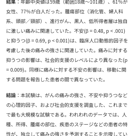
結果
：年齢中央値は59歳（範囲18歳～101歳）、61％が
女性、77％が白人だった。腫瘍部位（消化管、婦人科
系、頭部／頸部）、進行がん、黒人、低所得者層は独自
に激しい痛みに関連していた。不安(β = 0.48, p < .001)
と抑うつ(β = 0.69, p < 0.001)は、臨床人口動態的因子を
考慮した後の痛みの強さに関連していた。痛みに対する
抑うつの影響は、社会的支援のレベルにより異なった(p
= 0.009)。同様に痛みに対する不安の影響は、移動に関
する問題を報告した患者の間で異なっていた。
結論
：本試験は、がんの痛みの強さ、不安や抑うつなど
の心理的因子、および社会的支援を調査した、これまで
で最も大規模な試験である。われわれのデータでは、人
種、所得、腫瘍の部位、疾患のステージなどの患者の特
性が、独立して痛みの強さを予測することを示唆してい