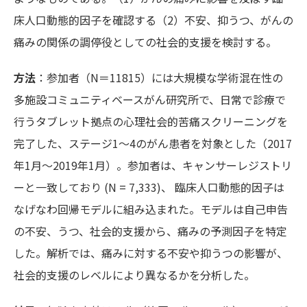
床人口動態的因子を確認する（2）不安、抑うつ、がんの
痛みの関係の調停役としての社会的支援を検討する。
方法
：参加者（N＝11815）には大規模な学術混在性の
多施設コミュニティベースがん研究所で、日常で診療で
行うタブレット拠点の心理社会的苦痛スクリーニングを
完了した、ステージ1～4のがん患者を対象とした（2017
年1月～2019年1月）。参加者は、キャンサーレジストリ
ーと一致しており (N = 7,333)、 臨床人口動態的因子は
なげなわ回帰モデルに組み込まれた。モデルは自己申告
の不安、うつ、社会的支援から、痛みの予測因子を特定
した。解析では、痛みに対する不安や抑うつの影響が、
社会的支援のレベルにより異なるかを分析した。