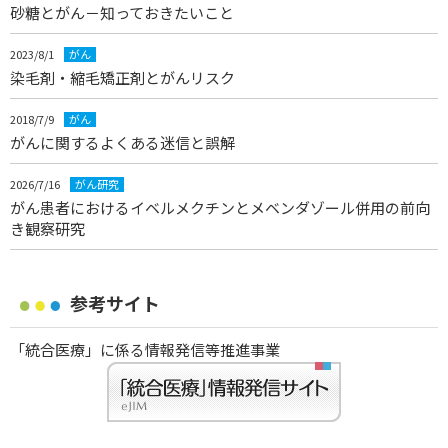
砂糖とがん－知っておきたいこと
2023/8/1
がん
染毛剤・縮毛矯正剤とがんリスク
2018/7/9
がん
がんに関するよくある迷信と誤解
2026/7/16
がん研究
がん患者におけるイベルメクチンとメベンダゾール併用の前向
き観察研究
参考サイト
「統合医療」に係る情報発信等推進事業