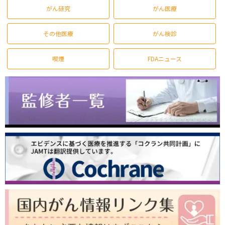
がん研究
がん医療
その他医療
がん検診
喫煙
FDAニュース