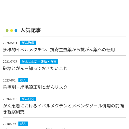
人気記事
2026/5/11
がん治療
多標的イベルメクチン、抗寄生虫薬から抗がん薬への転用
2021/7/17
がんと生活・運動・食事
砂糖とがん－知っておきたいこと
2023/8/1
がん
染毛剤・縮毛矯正剤とがんリスク
2026/7/16
がん研究
がん患者におけるイベルメクチンとメベンダゾール併用の前向
き観察研究
2018/7/9
がん