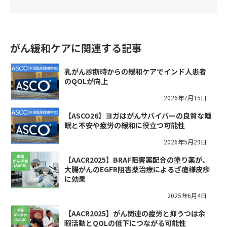
がん緩和ケアに関連する記事
乳がん診断時からの緩和ケアでインド人患者
のQOLが向上
2026年7月15日
【ASCO26】ヨガはがんサバイバーの良質な睡
眠と不安や疲労の緩和に役立つ可能性
2026年5月29日
【AACR2025】BRAF阻害薬配合の塗り薬が、
大腸がんのEGFR阻害薬治療によるざ瘡様皮疹
に効果
2025年6月4日
【AACR2025】がん関連の疲労と抑うつは余
暇活動とQOLの低下につながる可能性