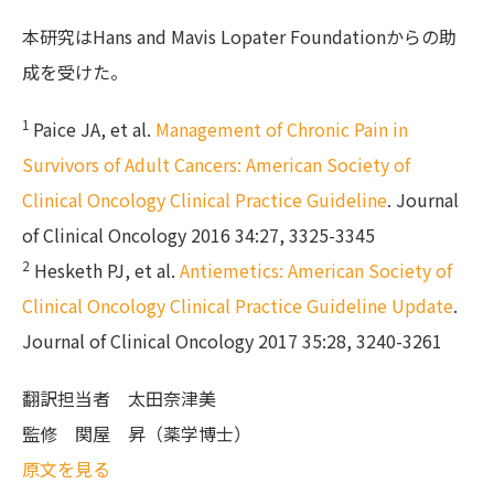
本研究はHans and Mavis Lopater Foundationからの助
成を受けた。
1
Paice JA, et al.
Management of Chronic Pain in
Survivors of Adult Cancers: American Society of
Clinical Oncology Clinical Practice Guideline
. Journal
of Clinical Oncology 2016 34:27, 3325-3345
​2
Hesketh PJ, et al.
Antiemetics: American Society of
Clinical Oncology Clinical Practice Guideline Update
.
Journal of Clinical Oncology 2017 35:28, 3240-3261
翻訳担当者
太田奈津美
監修
関屋 昇（薬学博士）
原文を見る