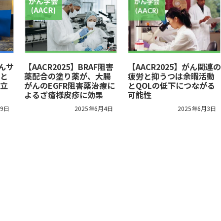
がんサ
【AACR2025】BRAF阻害
【AACR2025】がん関連の
と
薬配合の塗り薬が、大腸
疲労と抑うつは余暇活動
立
がんのEGFR阻害薬治療に
とQOLの低下につながる
よるざ瘡様皮疹に効果
可能性
29日
2025年6月4日
2025年6月3日