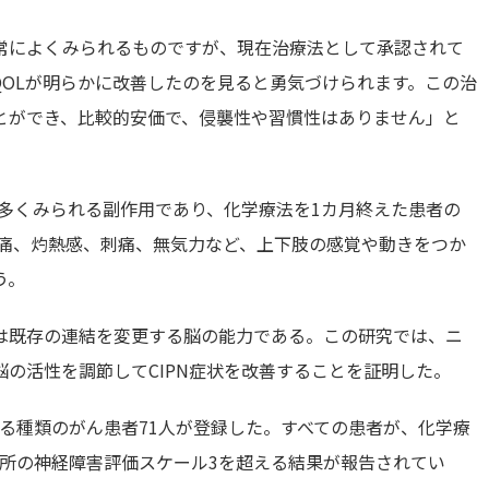
常によくみられるものですが、現在治療法として承認されて
OLが明らかに改善したのを見ると勇気づけられます。この治
とができ、比較的安価で、侵襲性や習慣性はありません」と
、多くみられる副作用であり、化学療法を1カ月終えた患者の
疼痛、灼熱感、刺痛、無気力など、上下肢の感覚や動きをつか
う。
は既存の連結を変更する脳の能力である。この研究では、ニ
の活性を調節してCIPN症状を改善することを証明した。
る種類のがん患者71人が登録した。すべての患者が、化学療
究所の神経障害評価スケール3を超える結果が報告されてい