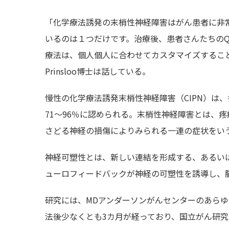
「化学療法誘発の末梢性神経障害はがん患者に非
いるのは１つだけです。治療後、患者さんたちのQ
療法は、個人個人に合わせてカスタマイズするこ
Prinsloo博士は話している。
慢性の化学療法誘発末梢性神経障害（CIPN）は
71～96％に認められる。末梢性神経障害とは、
さどる神経の損傷によりみられる一連の症状をい
神経可塑性とは、新しい連結を形成する、あるい
ューロフィードバックが神経の可塑性を誘導し、脳
研究には、MDアンダーソンがんセンターのあらゆ
法後少なくとも3カ月が経っており、国立がん研