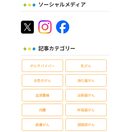
ソーシャルメディア
記事カテゴリー
がんサバイバー
乳がん
女性のがん
消化器がん
血液腫瘍
泌尿器がん
肉腫
呼吸器がん
皮膚がん
頭頸部がん