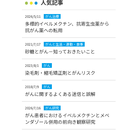
人気記事
2026/5/11
がん治療
多標的イベルメクチン、抗寄生虫薬から
抗がん薬への転用
2021/7/17
がんと生活・運動・食事
砂糖とがん－知っておきたいこと
2023/8/1
がん
染毛剤・縮毛矯正剤とがんリスク
2018/7/9
がん
がんに関するよくある迷信と誤解
2026/7/16
がん研究
がん患者におけるイベルメクチンとメベ
ンダゾール併用の前向き観察研究