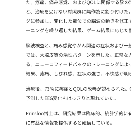
た。疼痛、痛み感覚、およびQOLに関係する脳
と、治療を受けない対照群に無作為に割り付けた
グに参加し、変化した部位での脳波の動きを修正
ーニングを繰り返した結果、ゲーム結果に応じた
脳波検査と、痛み感覚やがん関連の症状および一
では、大脳皮質の活性パターンを示した。正常な
る。ニューロフィードバックのトレーニングによ
結果、疼痛、しびれ感、症状の強さ、不快感が明
治療後、73％に疼痛とQOLの改善が認められた。
予測したEEG変化もはっきりと現れていた。
Prinsloo博士は、研究結果は臨床的、統計学
に有益な情報を提供すると確信している。