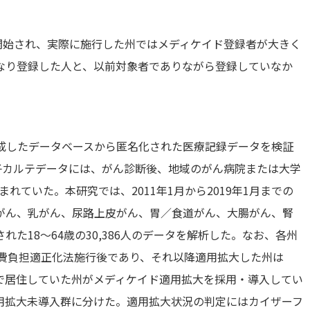
ら開始され、実際に施行した州ではメディケイド登録者が大きく
なり登録した人と、以前対象者でありながら登録していなか
ルテで生成したデータベースから匿名化された医療記録データを検証
子カルテデータには、がん診断後、地域のがん病院または大学
まれていた。本研究では、2011年1月から2019年1月までの
がん、乳がん、尿路上皮がん、胃／食道がん、大腸がん、腎
た18～64歳の30,386人のデータを解析した。なお、各州
療費負担適正化法施行後であり、それ以降適用拡大した州は
で居住していた州がメディケイド適用拡大を採用・導入してい
用拡大未導入群に分けた。適用拡大状況の判定にはカイザーフ