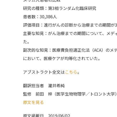
研究の種類：第3相ランダム化臨床研究
患者数：30,386人
評価項目：進行がんの診断から治療までの期間が3
主要な知見：がん治療までの期間について、メデ
た。
副次的な知見：医療費負担適正化法（ACA）のメ
において、医療ケアが均等化されていた。
アブストラクト全文は
こちら
。
翻訳担当者
瀧井希純
監修
前田 梓（医学生物物理学／トロント大学
原文を見る
原文掲載日
2019/06/02