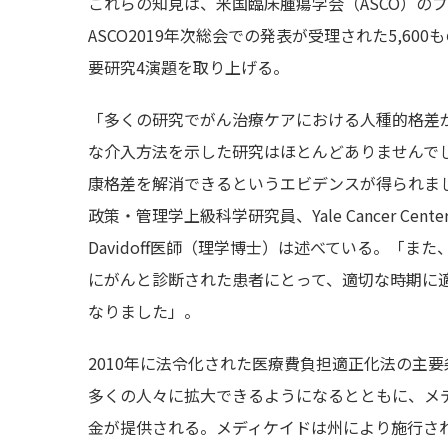
これらの知見は、米国臨床腫瘍学会（ASCO）の
ASCO2019年次総会での発表が受理された5,6
要研究4演題を取り上げる。
「多くの研究でがん治療ケアにおける人種的格差
な介入方法を示した研究はほとんどありませんで
康格差を解消できるというエビデンスが得られました」と、本研
政策・管理学上級科学研究員、Yale Cancer Ce
Davidoff医師（理学博士）は述べている。「
にがんと診断された患者にとって、適切な時期に
なりました」。
2010年に法令化された医療費負担適正化法の主
多くの人々に拡大できるようになるとともに、メ
金が提供される。メディケイドは州により施行され