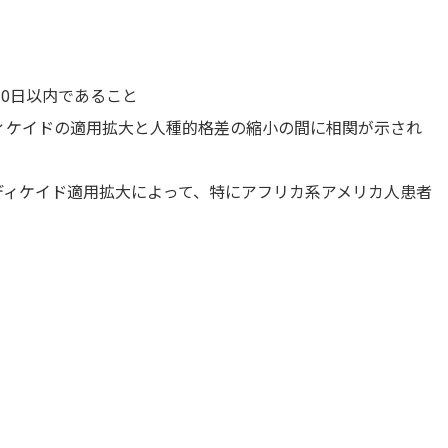
0日以内であること
ィケイドの適用拡大と人種的格差の縮小の間に相関が示され
ディケイド適用拡大によって、特にアフリカ系アメリカ人患者
）