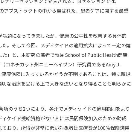
プレナリーセッションで発表される。同セッションでは、
00ものアブストラクトの中から選ばれた、患者ケアに関する最重
が話題になってきましたが、健康の公平性を改善する具体的
した。そして今回、メディケイドの適用拡大によって一定の健
究の著者でYale School of Public Health健康
nter（コネチカット州ニューヘイブン）研究員であるAmy J.
また、健康保険に入っているかどうか不明であることは、特に新規
適切な治療を受ける上で大きな違いとなり得ることも明らかに
要条項のうち2つにより、各州でメディケイドの適用範囲をより
ディケイド受給資格がない人には民間保険加入のための助成
ており、所得が非常に低い対象者は医療費が100％保険適用