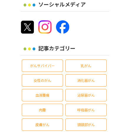
ソーシャルメディア
記事カテゴリー
がんサバイバー
乳がん
女性のがん
消化器がん
血液腫瘍
泌尿器がん
肉腫
呼吸器がん
皮膚がん
頭頸部がん