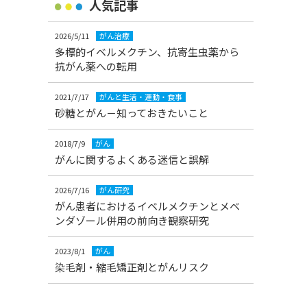
人気記事
2026/5/11
がん治療
多標的イベルメクチン、抗寄生虫薬から
抗がん薬への転用
2021/7/17
がんと生活・運動・食事
砂糖とがん－知っておきたいこと
2018/7/9
がん
がんに関するよくある迷信と誤解
2026/7/16
がん研究
がん患者におけるイベルメクチンとメベ
ンダゾール併用の前向き観察研究
2023/8/1
がん
染毛剤・縮毛矯正剤とがんリスク