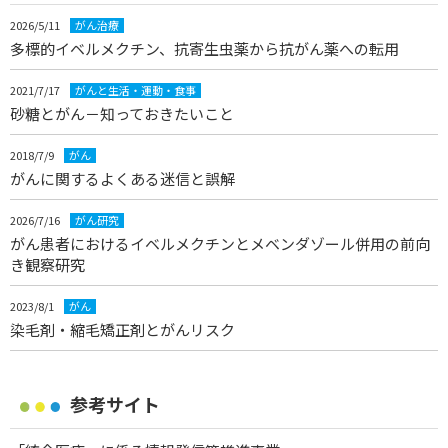
2026/5/11
がん治療
多標的イベルメクチン、抗寄生虫薬から抗がん薬への転用
2021/7/17
がんと生活・運動・食事
砂糖とがん－知っておきたいこと
2018/7/9
がん
がんに関するよくある迷信と誤解
2026/7/16
がん研究
がん患者におけるイベルメクチンとメベンダゾール併用の前向
き観察研究
2023/8/1
がん
染毛剤・縮毛矯正剤とがんリスク
参考サイト