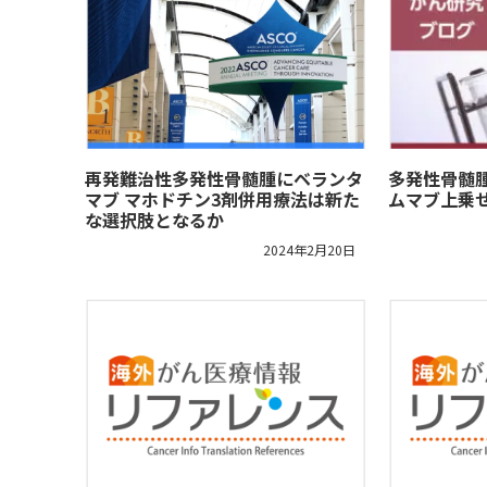
再発難治性多発性骨髄腫にベランタ
多発性骨髄
マブ マホドチン3剤併用療法は新た
ムマブ上乗
な選択肢となるか
2024年2月20日