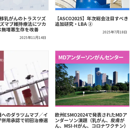
転移乳がんのトラスツズ
【ASCO2025】年次総会注目すべき
ツズマブ維持療法にツカ
追加研究・LBA ②
は無増悪生存を改善
2025年7月18日
2025年11月14日
腫へのダラツムマブ／イ
欧州ESMO2024で発表されたMDア
ブ併用承認で初回治療選
ンダーソン演題（乳がん、皮膚が
ん、MSI-Hがん、コロナワクチン）