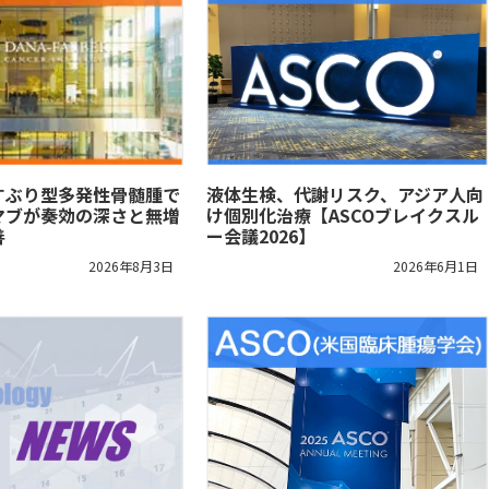
すぶり型多発性骨髄腫で
液体生検、代謝リスク、アジア人向
マブが奏効の深さと無増
け個別化治療【ASCOブレイクスル
善
ー会議2026】
2026年8月3日
2026年6月1日