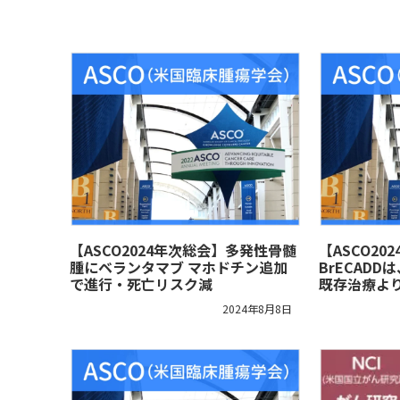
【ASCO2024年次総会】多発性骨髄
【ASCO2
腫にベランタマブ マホドチン追加
BrECAD
で進行・死亡リスク減
既存治療よ
2024年8月8日