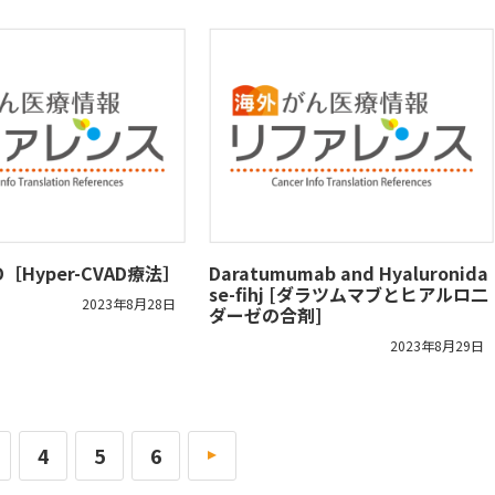
AD［Hyper-CVAD療法］
Daratumumab and Hyaluronida
se-fihj [ダラツムマブとヒアルロ二
2023年8月28日
ダーゼの合剤]
2023年8月29日
4
5
6
»