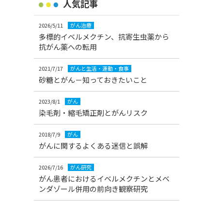
人気記事
2026/5/11
がん治療
多標的イベルメクチン、抗寄生虫薬から
抗がん薬への転用
2021/7/17
がんと生活・運動・食事
砂糖とがん－知っておきたいこと
2023/8/1
がん
染毛剤・縮毛矯正剤とがんリスク
2018/7/9
がん
がんに関するよくある迷信と誤解
2026/7/16
がん研究
がん患者におけるイベルメクチンとメベ
ンダゾール併用の前向き観察研究