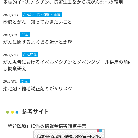
多標的イベルメクチン、抗寄生虫薬から抗がん薬への転用
2021/7/17
がんと生活・運動・食事
砂糖とがん－知っておきたいこと
2018/7/9
がん
がんに関するよくある迷信と誤解
2026/7/16
がん研究
がん患者におけるイベルメクチンとメベンダゾール併用の前向
き観察研究
2023/8/1
がん
染毛剤・縮毛矯正剤とがんリスク
参考サイト
「統合医療」に係る情報発信等推進事業