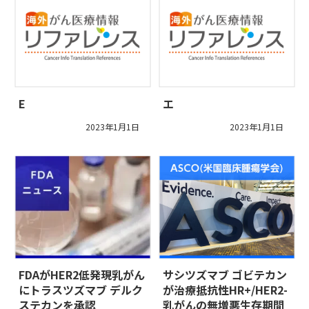
E
エ
2023年1月1日
2023年1月1日
FDAがHER2低発現乳がん
サシツズマブ ゴビテカン
にトラスツズマブ デルク
が治療抵抗性HR+/HER2-
ステカンを承認
乳がんの無増悪生存期間