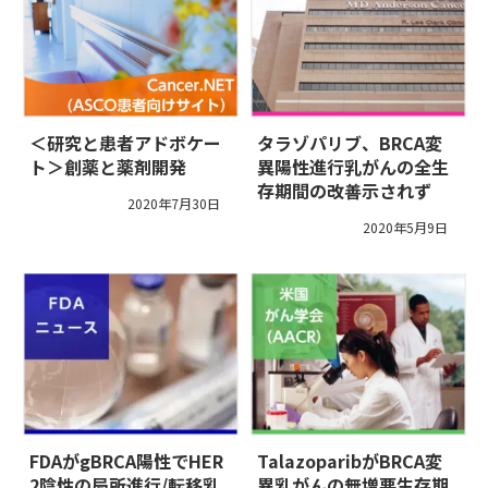
＜研究と患者アドボケー
タラゾパリブ、BRCA変
ト＞創薬と薬剤開発
異陽性進行乳がんの全生
存期間の改善示されず
2020年7月30日
2020年5月9日
FDAがgBRCA陽性でHER
TalazoparibがBRCA変
2陰性の局所進行/転移乳
異乳がんの無増悪生存期