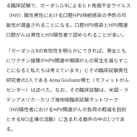
る臨床試験で、ガーダシル9によるヒト免疫不全ウイルス
（HIV）陽性男性における口腔HPV持続感染の予防の可
能性が調査されることになる。口腔HPV感染とHPV関連
口腔がんは男性とHIV陽性者で認められることが多い。
「ガーダシル9の有効性を明らかにできれば、男女とも
にワクチン接種がHPV関連中咽頭がんの発生を減らすこ
とになると私たちは考えています」とその臨床試験責任
研究者の1人である Anna Giuliano博士（モフィットがん
センター）は述べた。なお、その臨床試験は、米国―ラ
テンアメリカ―カリブ海地域臨床試験ネットワーク
（HIV陽性者におけるHPV関連がんの負荷の軽減を目的
とするNCI主導の活動）に含まれる数件の中の1つであ
る。