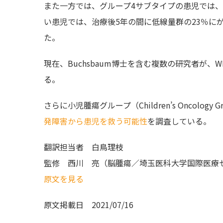
また一方では、グループ4サブタイプの患児では
い患児では、治療後5年の間に低線量群の23％に
た。
現在、Buchsbaum博士を含む複数の研究者が
る。
さらに小児腫瘍グループ（Children’s Oncology 
発障害から患児を救う可能性
を調査している。
翻訳担当者
白鳥理枝
監修
西川 亮（脳腫瘍／埼玉医科大学国際医療
原文を見る
原文掲載日
2021/07/16