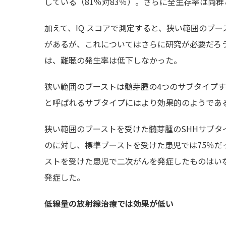
している（81％対83％）。さらに全生存率は両群
加えて、IQ スコアで測定すると、狭い範囲のブ
があるが、これについてはさらに研究が必要だろうと
は、難聴の発生率は低下しなかった。
狭い範囲のブーストは髄芽腫の4つのサブタイプす
と呼ばれるサブタイプにはより効果的のようであ
狭い範囲のブーストを受けた髄芽腫のSHHサブタ
のに対し、標準ブーストを受けた患児では75％だ
ストを受けた患児で二次がんを発症したものはい
発症した。
低線量の放射線治療では効果が低い