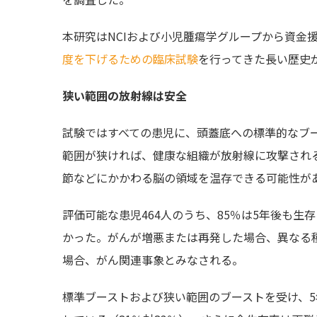
本研究はNCIおよび小児腫瘍学グループから資金
度を下げるための臨床試験
を行ってきた長い歴史が
狭い範囲の放射線は安全
試験ではすべての患児に、頭蓋底への標準的なブ
範囲が狭ければ、健康な組織が放射線に攻撃され
節などにかかわる脳の領域を温存できる可能性がある
評価可能な患児464人のうち、85％は5年後も生
かった。がんが増悪または再発した場合、異なる
場合、がん関連事象とみなされる。
標準ブーストおよび狭い範囲のブーストを受け、