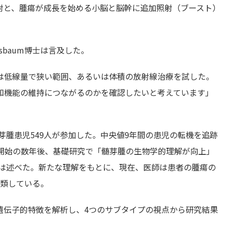
射と、腫瘍が成長を始める小脳と脳幹に追加照射（ブースト）
sbaum博士は言及した。
は低線量で狭い範囲、あるいは体積の放射線治療を試した。
知機能の維持につながるのかを確認したいと考えています」
芽腫患児549人が参加した。中央値9年間の患児の転機を追跡
験開始の数年後、基礎研究で「髄芽腫の生物学的理解が向上」
i博士は述べた。新たな理解をもとに、現在、医師は患者の腫瘍の
分類している。
遺伝子的特徴を解析し、4つのサブタイプの視点から研究結果