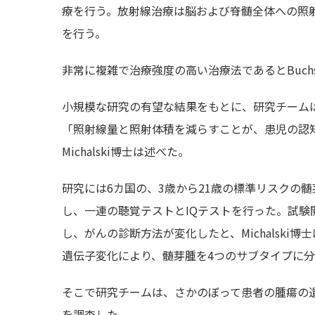
療を行う。放射線治療は脳および脊髄全体への照
を行う。
非常に複雑で治療強度の高い治療法であるとBuch
小規模な研究の有望な結果をもとに、研究チーム
「照射線量と照射体積を減らすことが、患児の認
Michalski博士は述べた。
研究には6カ国の、3歳から21歳の標準リスクの髄
し、一連の聴覚テストとIQテストを行った。試
し、がんの診断方法が変化したと、Michalsk
遺伝子変化により、髄芽腫を4つのサブタイプに
そこで研究チームは、さかのぼって患者の腫瘍の
を調査した。