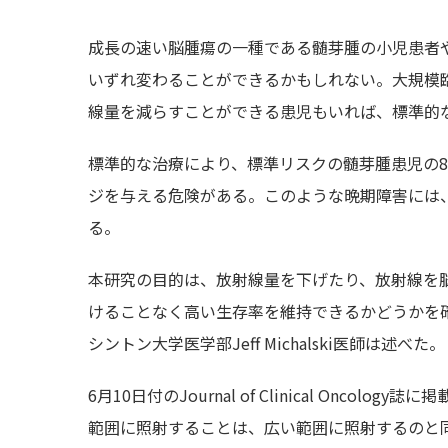
成長の速い脳腫瘍の一種である髄芽腫の小児患者
いずれ変わることができるかもしれない。大規模
線量を減らすことができる患児もいれば、標準的
標準的な治療により、標準リスクの髄芽腫患児の
ジを与える危険がある。このような晩期障害には
る。
本研究の目的は、放射線量を下げたり、放射線を
けることなく高い生存率を維持できるかどうかを
シントン大学医学部Jeff Michalski医師は述べた。
6月10日付のJournal of Clinical On
範囲に照射することは、広い範囲に照射するのと