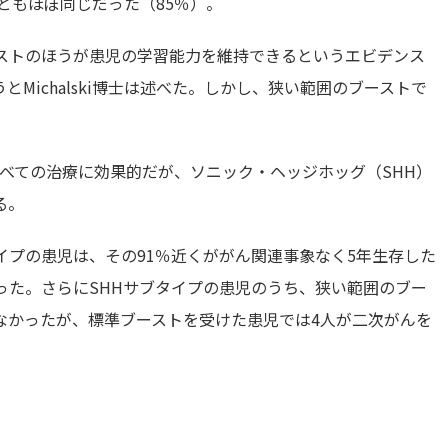
ともほぼ同じだった（85％）。
ーストのほうが患児の学習能力を維持できるというエビデンス
Michalski博士は述べた。しかし、狭い範囲のブーストで
べての治療に効果的だが、ソニック・ヘッジホッグ（SHH）
る。
イプの患児は、その91％近くががん関連事象なく5年生存した
った。さらにSHHサブタイプの患児のうち、狭い範囲のブー
なかったが、標準ブーストを受けた患児では4人が二次がんを