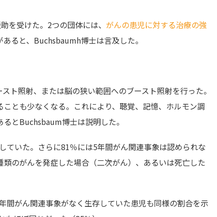
援助を受けた。2つの団体には、
がんの患児に対
する治療の強
あると、Buchsbaumh博士は言及した。
ースト照射、または脳の狭い範囲へのブースト照射を行った。
ることも少なくなる。これにより、聴覚、記憶、ホルモン調
とBuchsbaum博士は説明した。
存していた。さらに81％には5年間がん関連事象は認められな
種類のがんを発症した場合（二次がん）、あるいは死亡した
5年間がん関連事象がなく生存していた患児も同様の割合を示