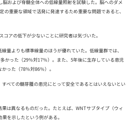
対し脳および脊髄全体への低線量照射を試験した。脳へのダメ
特定の重要な領域で活発に発達するため重要な問題であると、
 スコアの低下が少ないことに研究者は気づいた。
低線量よりも標準線量のほうが優れていた。低線量群では、
多かった（29％対17％）。また、5年後に生存している患児
かった（78％対86％）。
、すべての髄芽腫の患児にとって安全であるとはいえないとい
結果は異なるものだった。たとえば、WNTサブタイプ（ウィ
効果を示したという例がある。