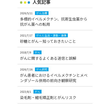
人気記事
2026/5/11
がん治療
多標的イベルメクチン、抗寄生虫薬から
抗がん薬への転用
2021/7/17
がんと生活・運動・食事
砂糖とがん－知っておきたいこと
2018/7/9
がん
がんに関するよくある迷信と誤解
2026/7/16
がん研究
がん患者におけるイベルメクチンとメベ
ンダゾール併用の前向き観察研究
2023/8/1
がん
染毛剤・縮毛矯正剤とがんリスク