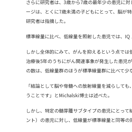
さらに研究者は、3歳から7歳の最年少の患児に
ージは、とくに7歳未満の子どもにとって、脳が
研究者は指摘した。
標準線量に比べ、低線量を照射した患児では、IQ
しかし全体的にみて、がんを抑えるという点では
治療後5年のうちにがん関連事象が発生した患児が
の数は、低線量群のほうが標準線量群に比べて少な
「結論として脳や脊髄への放射線量を減らしても
うことです」とMichalski博士は述べた。
しかし、特定の髄芽腫サブタイプの患児にとって
ント）の患児に対し、低線量が標準線量と同等の