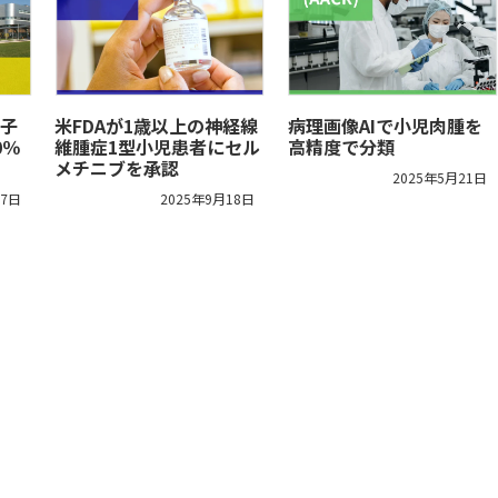
子
米FDAが1歳以上の神経線
病理画像AIで小児肉腫を
0％
維腫症1型小児患者にセル
高精度で分類
メチニブを承認
2025年5月21日
27日
2025年9月18日