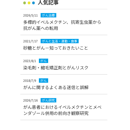
人気記事
2026/5/11
がん治療
多標的イベルメクチン、抗寄生虫薬から
抗がん薬への転用
2021/7/17
がんと生活・運動・食事
砂糖とがん－知っておきたいこと
2023/8/1
がん
染毛剤・縮毛矯正剤とがんリスク
2018/7/9
がん
がんに関するよくある迷信と誤解
2026/7/16
がん研究
がん患者におけるイベルメクチンとメベ
ンダゾール併用の前向き観察研究