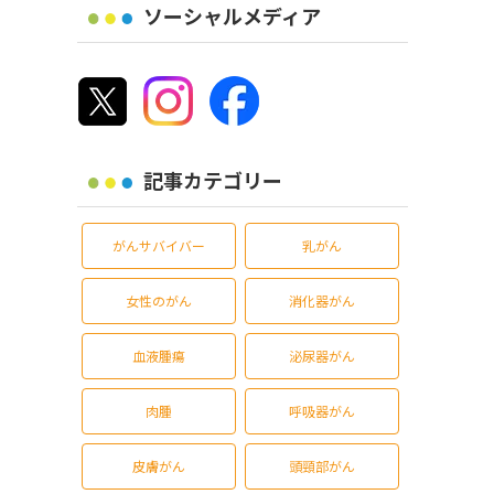
ソーシャルメディア
記事カテゴリー
がんサバイバー
乳がん
女性のがん
消化器がん
血液腫瘍
泌尿器がん
肉腫
呼吸器がん
皮膚がん
頭頸部がん