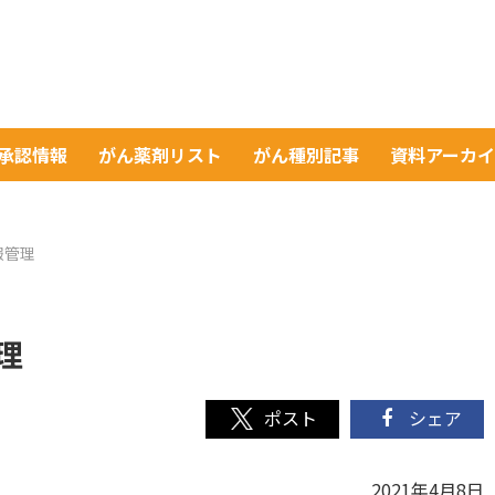
A承認情報
がん薬剤リスト
がん種別記事
資料アーカ
報管理
理
シェア
2021年4月8日