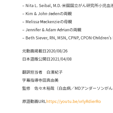
– Nita L. Seibal, M.D.―― 米国国立がん研究所
– Kim & John―― Jadenの両親
– Melissa―― Mackenzieの母親
– Jennifer & Adam―― Adrianの両親
– Beth Siever, RN, MSN, CPNP, CPON―― C
元動画掲載日
2020/08/26
日本語版公開日
2021/04/08
翻訳担当者
白濱紀子
字幕指導
寺田真由美
監修
佐々木裕哉（白血病／MDアンダーソンが
原語動画URL
https://youtu.be/vrlyRdierRo