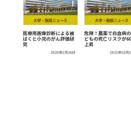
医療用画像診断による被
危険！農薬で白血病の
ばくと小児のがん評価研
どもの死亡リスクが6
究
上昇
2026年1月26日
2025年10月