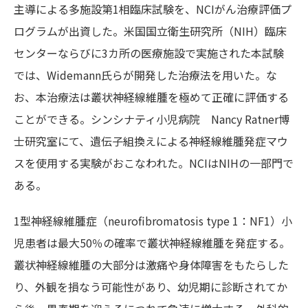
主導による多施設第1相臨床試験を、NCIがん治療評価プ
ログラムが出資した。米国国立衛生研究所（NIH）臨床
センターならびに3カ所の医療施設で実施された本試験
では、Widemann氏らが開発した治療法を用いた。な
お、本治療法は叢状神経線維腫を極めて正確に評価する
ことができる。シンシナティ小児病院 Nancy Ratner博
士研究室にて、遺伝子組換えによる神経線維腫発症マウ
スを使用する実験がおこなわれた。NCIはNIHの一部門で
ある。
1型神経線維腫症（neurofibromatosis type 1：NF1）小
児患者は最大50％の確率で叢状神経線維腫を発症する。
叢状神経線維腫の大部分は激痛や身体障害をもたらした
り、外観を損なう可能性があり、幼児期に診断されてか