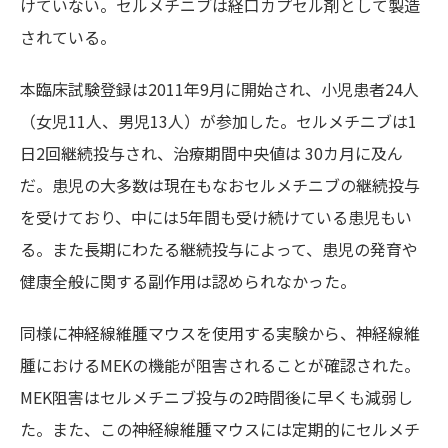
けていない。セルメチニブは経口カプセル剤として製造
されている。
本臨床試験登録は2011年9月に開始され、小児患者24人
（女児11人、男児13人）が参加した。セルメチニブは1
日2回継続投与され、治療期間中央値は 30カ月に及ん
だ。患児の大多数は現在もなおセルメチニブの継続投与
を受けており、中には5年間も受け続けている患児もい
る。また長期にわたる継続投与によって、患児の発育や
健康全般に関する副作用は認められなかった。
同様に神経線維腫マウスを使用する実験から、神経線維
腫におけるMEKの機能が阻害されることが確認された。
MEK阻害はセルメチニブ投与の2時間後に早くも減弱し
た。また、この神経線維腫マウスには定期的にセルメチ