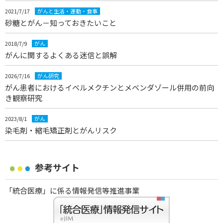
2021/7/17
がんと生活・運動・食事
砂糖とがん－知っておきたいこと
2018/7/9
がん
がんに関するよくある迷信と誤解
2026/7/16
がん研究
がん患者におけるイベルメクチンとメベンダゾール併用の前向
き観察研究
2023/8/1
がん
染毛剤・縮毛矯正剤とがんリスク
参考サイト
「統合医療」に係る情報発信等推進事業