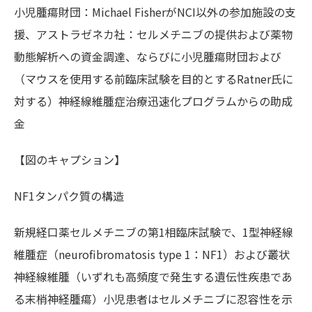
小児腫瘍財団：Michael FisherがNCI以外の参加施設の支
援、アストラゼネカ社：セルメチニブの提供および薬物
動態解析への資金調達、ならびに小児腫瘍財団および
（マウスを使用する前臨床試験を目的とするRatner氏に
対する）神経線維腫症治療迅速化プログラムからの助成
金
【図のキャプション】
NF1タンパク質の構造
新規経口薬セルメチニブの第1相臨床試験で、1型神経線
維腫症（neurofibromatosis type 1：NF1）および叢状
神経線維腫（いずれも高頻度で発生する遺伝性疾患であ
る末梢神経腫瘍）小児患者はセルメチニブに忍容性を示