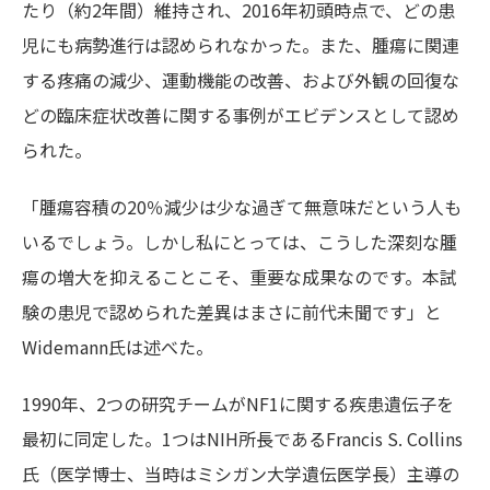
たり（約2年間）維持され、2016年初頭時点で、どの患
児にも病勢進行は認められなかった。また、腫瘍に関連
する疼痛の減少、運動機能の改善、および外観の回復な
どの臨床症状改善に関する事例がエビデンスとして認め
られた。
「腫瘍容積の20％減少は少な過ぎて無意味だという人も
いるでしょう。しかし私にとっては、こうした深刻な腫
瘍の増大を抑えることこそ、重要な成果なのです。本試
験の患児で認められた差異はまさに前代未聞です」と
Widemann氏は述べた。
1990年、2つの研究チームがNF1に関する疾患遺伝子を
最初に同定した。1つはNIH所長であるFrancis S. Collins
氏（医学博士、当時はミシガン大学遺伝医学長）主導の