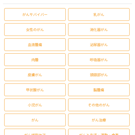
がんサバイバー
乳がん
女性のがん
消化器がん
血液腫瘍
泌尿器がん
肉腫
呼吸器がん
皮膚がん
頭頸部がん
甲状腺がん
脳腫瘍
小児がん
その他のがん
がん
がん治療
がん緩和ケア
がんと生活・運動・食事