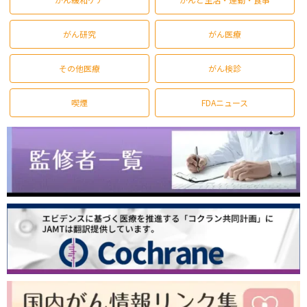
がん研究
がん医療
その他医療
がん検診
喫煙
FDAニュース