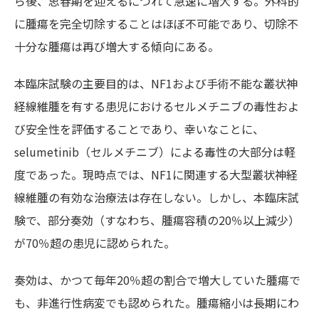
ら後、思春期を迎えるにつれて急速に増大する。外科的
に腫瘍を完全切除することはほぼ不可能であり、切除不
十分な腫瘍は再び増大する傾向にある。
本臨床試験の主要目的は、NF1および手術不能な叢状神
経線維腫を有する患児におけるセルメチニブの毒性およ
び安全性を評価することであり、幸いなことに、
selumetinib（セルメチニブ）による毒性の大部分は軽
度であった。現時点では、NF1に関連する大型叢状神経
線維腫の有効な治療法は存在しない。しかし、本臨床試
験で、部分奏効（すなわち、腫瘍容積の20％以上減少）
が70％超の患児に認められた。
奏効は、かつて毎年20％超の割合で増大していた腫瘍で
も、非進行性病変でも認められた。腫瘍縮小は長期にわ