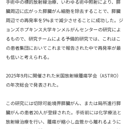
手術中の標的放射線治療、いわゆる術中照射により、膵
臓周辺に広がった膵臓がん細胞を除去することで、膵臓
周辺での再発率を5%まで減少させることに成功した。ジ
ョンズホプキンス大学キンメルがんセンターの研究によ
るもので、研究チームによる予備的研究では、これはこ
の患者集団においてこれまで報告された中で再発率が最
も低いと考えられる。
2025年9月に開催された米国放射線腫瘍学会（ASTRO）
の年次総会で発表された。
この研究には切除可能境界膵臓がん、または局所進行膵
臓がんの患者20人が登録された。手術前には化学療法と
放射線治療を行い、腫瘍が縮小し血管から離れるように