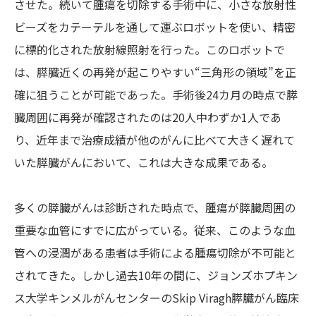
させた。続いて腫瘍を切除する手術中に、小さな放射性
ビーズをカテーテルを通して運ぶロボットを使い、精密
に標的化された放射線照射を行った。このロボットで
は、膵臓近くの再発が起こりやすい“三角形の領域”を正
確に狙うことが可能であった。手術後24カ月の時点で膵
臓周囲に再発が確認されたのは20人中わずか1人であ
り、近年まで治療成績が他のがんに比べて大きく遅れて
いた膵臓がんにおいて、これは大きな成果である。
多くの膵臓がんは診断された時点で、腫瘍が膵臓周囲の
重要な血管にすでに広がっている。従来、このような血
管への浸潤がある患者は手術による腫瘍切除が不可能と
されてきた。しかし過去10年の間に、ジョンズホプキン
ス大学キンメルがんセンターのSkip Viragh膵臓がん臨床