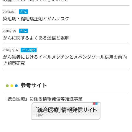
2023/8/1
がん
染毛剤・縮毛矯正剤とがんリスク
2018/7/9
がん
がんに関するよくある迷信と誤解
2026/7/16
がん研究
がん患者におけるイベルメクチンとメベンダゾール併用の前向
き観察研究
参考サイト
「統合医療」に係る情報発信等推進事業