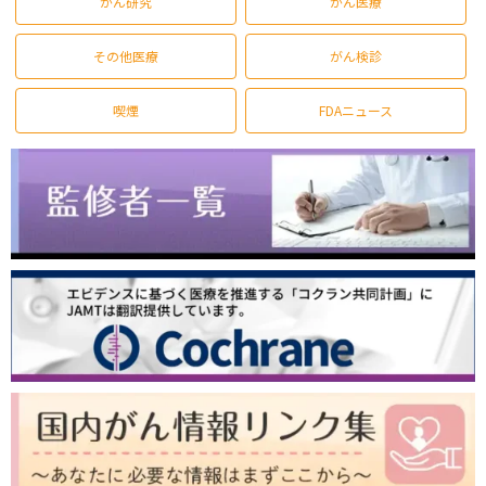
がん研究
がん医療
その他医療
がん検診
喫煙
FDAニュース