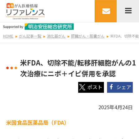
HOME
がん記事一覧
消化器がん
肝臓がん・胆嚢がん
米FDA、切除不
米FDA、切除不能/転移肝細胞がんの1
次治療にニボ＋イピ併用を承認
シェア
2025年4月24日
米国食品医薬品局（FDA）