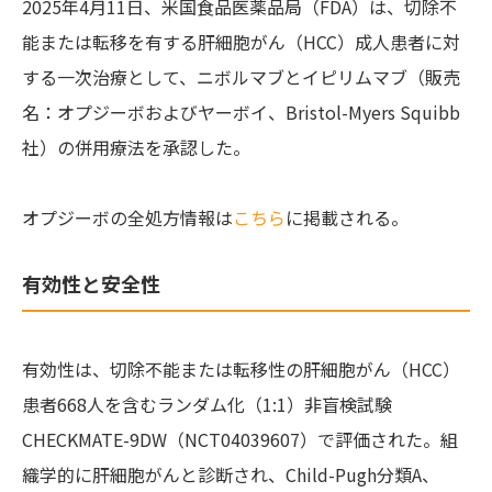
2025年4月11日、米国食品医薬品局（FDA）は、切除不
能または転移を有する肝細胞がん（HCC）成人患者に対
する一次治療として、ニボルマブとイピリムマブ（販売
名：オプジーボおよびヤーボイ、Bristol-Myers Squibb
社）の併用療法を承認した。
オプジーボの全処方情報は
こちら
に掲載される。
有効性と安全性
有効性は、切除不能または転移性の肝細胞がん（HCC）
患者668人を含むランダム化（1:1）非盲検試験
CHECKMATE-9DW（NCT04039607）で評価された。組
織学的に肝細胞がんと診断され、Child-Pugh分類A、