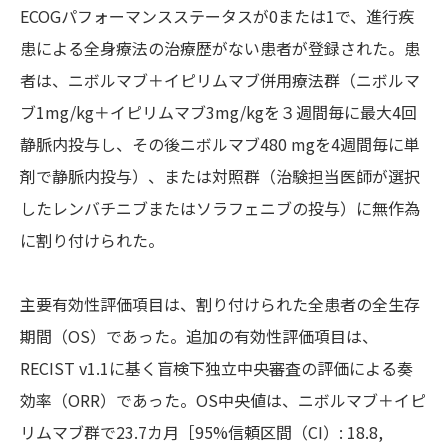
ECOGパフォーマンスステータスが0または1で、進行疾
患による全身療法の治療歴がない患者が登録された。患
者は、ニボルマブ＋イピリムマブ併用療法群（ニボルマ
ブ1mg/kg＋イピリムマブ3mg/kgを３週間毎に最大4回
静脈内投与し、その後ニボルマブ480 mgを4週間毎に単
剤で静脈内投与）、または対照群（治験担当医師が選択
したレンバチニブまたはソラフェニブの投与）に無作為
に割り付けられた。
主要有効性評価項目は、割り付けられた全患者の全生存
期間（OS）であった。追加の有効性評価項目は、
RECIST v1.1に基く盲検下独立中央審査の評価による奏
効率（ORR）であった。OS中央値は、ニボルマブ＋イピ
リムマブ群で23.7カ月［95%信頼区間（CI）: 18.8,