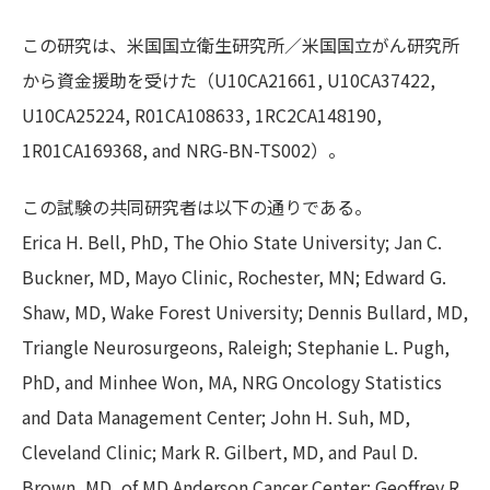
この研究は、米国国立衛生研究所／米国国立がん研究所
から資金援助を受けた（U10CA21661, U10CA37422,
U10CA25224, R01CA108633, 1RC2CA148190,
1R01CA169368, and NRG-BN-TS002）。
この試験の共同研究者は以下の通りである。
Erica H. Bell, PhD, The Ohio State University; Jan C.
Buckner, MD, Mayo Clinic, Rochester, MN; Edward G.
Shaw, MD, Wake Forest University; Dennis Bullard, MD,
Triangle Neurosurgeons, Raleigh; Stephanie L. Pugh,
PhD, and Minhee Won, MA, NRG Oncology Statistics
and Data Management Center; John H. Suh, MD,
Cleveland Clinic; Mark R. Gilbert, MD, and Paul D.
Brown, MD, of MD Anderson Cancer Center; Geoffrey R.