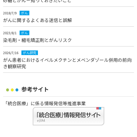
砂糖とがん－知っておきたいこと
2018/7/9
がん
がんに関するよくある迷信と誤解
2023/8/1
がん
染毛剤・縮毛矯正剤とがんリスク
2026/7/16
がん研究
がん患者におけるイベルメクチンとメベンダゾール併用の前向
き観察研究
参考サイト
「統合医療」に係る情報発信等推進事業