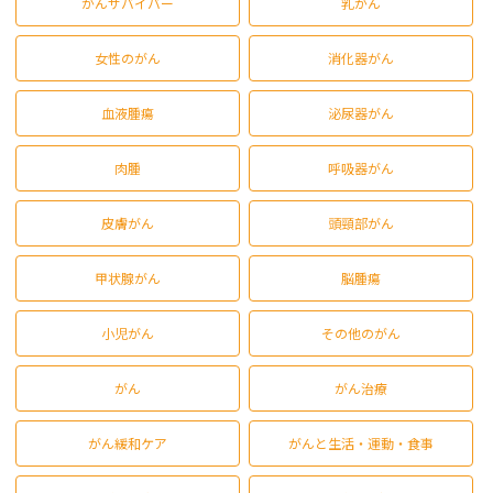
がんサバイバー
乳がん
女性のがん
消化器がん
血液腫瘍
泌尿器がん
肉腫
呼吸器がん
皮膚がん
頭頸部がん
甲状腺がん
脳腫瘍
小児がん
その他のがん
がん
がん治療
がん緩和ケア
がんと生活・運動・食事