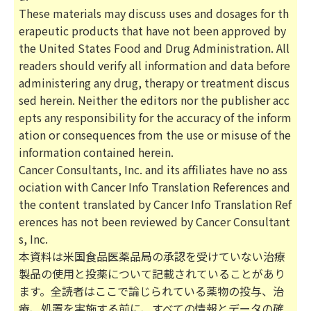
These materials may discuss uses and dosages for th
erapeutic products that have not been approved by
the United States Food and Drug Administration. All
readers should verify all information and data before
administering any drug, therapy or treatment discus
sed herein. Neither the editors nor the publisher acc
epts any responsibility for the accuracy of the inform
ation or consequences from the use or misuse of the
information contained herein.
Cancer Consultants, Inc. and its affiliates have no ass
ociation with Cancer Info Translation References and
the content translated by Cancer Info Translation Ref
erences has not been reviewed by Cancer Consultant
s, Inc.
本資料は米国食品医薬品局の承認を受けていない治療
製品の使用と投薬について記載されていることがあり
ます。全読者はここで論じられている薬物の投与、治
療、処置を実施する前に、すべての情報とデータの確