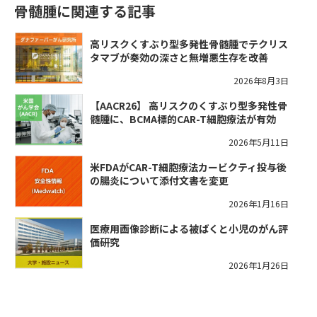
骨髄腫に関連する記事
高リスクくすぶり型多発性骨髄腫でテクリス
タマブが奏効の深さと無増悪生存を改善
2026年8月3日
【AACR26】 高リスクのくすぶり型多発性骨
髄腫に、BCMA標的CAR-T細胞療法が有効
2026年5月11日
米FDAがCAR-T細胞療法カービクティ投与後
の腸炎について添付文書を変更
2026年1月16日
医療用画像診断による被ばくと小児のがん評
価研究
2026年1月26日