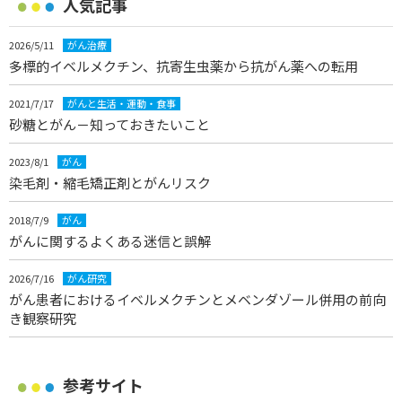
人気記事
2026/5/11
がん治療
多標的イベルメクチン、抗寄生虫薬から抗がん薬への転用
2021/7/17
がんと生活・運動・食事
砂糖とがん－知っておきたいこと
2023/8/1
がん
染毛剤・縮毛矯正剤とがんリスク
2018/7/9
がん
がんに関するよくある迷信と誤解
2026/7/16
がん研究
がん患者におけるイベルメクチンとメベンダゾール併用の前向
き観察研究
参考サイト