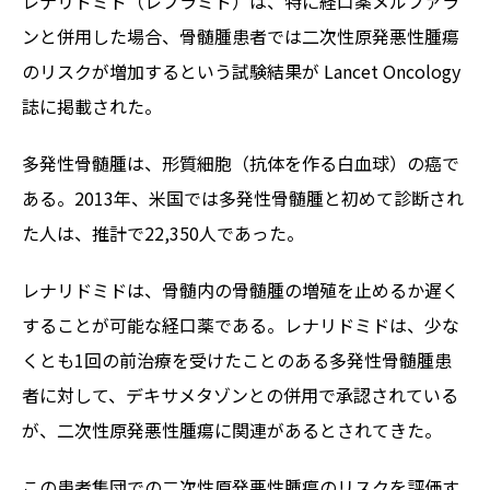
レナリドミド（レブラミド）は、特に経口薬メルファラ
ンと併用した場合、骨髄腫患者では二次性原発悪性腫瘍
のリスクが増加するという試験結果が Lancet Oncology
誌に掲載された。
多発性骨髄腫は、形質細胞（抗体を作る白血球）の癌で
ある。2013年、米国では多発性骨髄腫と初めて診断され
た人は、推計で22,350人であった。
レナリドミドは、骨髄内の骨髄腫の増殖を止めるか遅く
することが可能な経口薬である。レナリドミドは、少な
くとも1回の前治療を受けたことのある多発性骨髄腫患
者に対して、デキサメタゾンとの併用で承認されている
が、二次性原発悪性腫瘍に関連があるとされてきた。
この患者集団での二次性原発悪性腫瘍のリスクを評価す