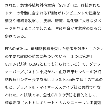
された。急性移植片対宿主病（GVHD）は、移植された
ドナーの骨髄に含まれるT細胞がレシピエントの健康な
細胞や組織を攻撃し、皮膚、肝臓、消化管に大きなダメ
ージを与えることで起こる、生命を脅かす危険のある合
併症である。
FDAの承認は、幹細胞移植を受けた患者を対象とした2つ
の主要な試験の結果に基づいている。１つは第2相
GVHD-1試験（ABA2としても知られている）で、ダナフ
ァーバー／ボストン小児がん・血液疾患センターの幹細
胞移植センター長であるLeslie S. Kean医学博士の主導の
もと、ブリストル・マイヤーズスクイブ社と共同で行な
われた。本試験では、急性GVHDの予防を目的として、
標準治療（メトトレキサートとカルシニューリン阻害剤