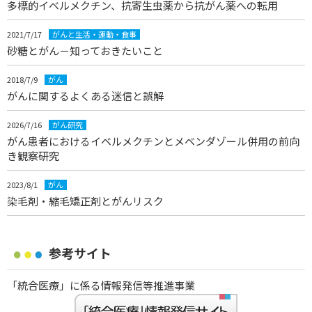
多標的イベルメクチン、抗寄生虫薬から抗がん薬への転用
2021/7/17
がんと生活・運動・食事
砂糖とがん－知っておきたいこと
2018/7/9
がん
がんに関するよくある迷信と誤解
2026/7/16
がん研究
がん患者におけるイベルメクチンとメベンダゾール併用の前向
き観察研究
2023/8/1
がん
染毛剤・縮毛矯正剤とがんリスク
参考サイト
「統合医療」に係る情報発信等推進事業