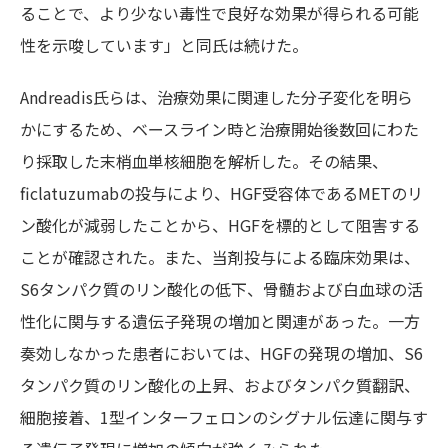
ることで、より少ない毒性で良好な効果が得られる可能
性を示唆しています」と同氏は続けた。
Andreadis氏らは、治療効果に関連した分子変化を明ら
かにするため、ベースライン時と治療開始後数回にわた
り採取した末梢血単核細胞を解析した。その結果、
ficlatuzumab
の投与により、HGF受容体であるMETのリ
ン酸化が減弱したことから、HGFを標的として
阻害する
ことが確認された。また、当剤投与による臨床効果は、
S6タンパク質のリン酸化の低下、骨髄および白血球の活
性化に関与する遺伝子発現の増加と関連があった。一方
奏効しなかった患者においては、HGFの発現の増加、S6
タンパク質のリン酸化の上昇、およびタンパク質翻訳、
細胞接着、1型インターフェロンのシグナル伝達に関与す