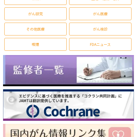
がん研究
がん医療
その他医療
がん検診
喫煙
FDAニュース