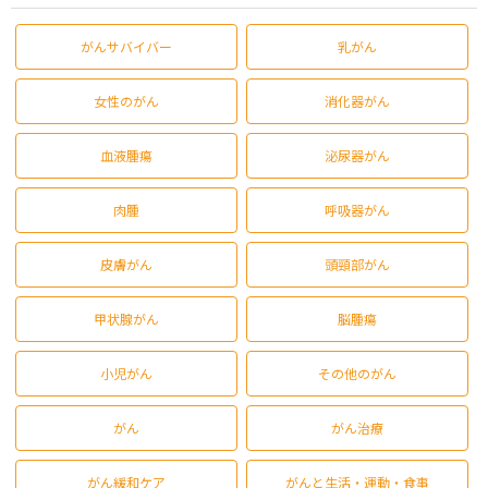
がんサバイバー
乳がん
女性のがん
消化器がん
血液腫瘍
泌尿器がん
肉腫
呼吸器がん
皮膚がん
頭頸部がん
甲状腺がん
脳腫瘍
小児がん
その他のがん
がん
がん治療
がん緩和ケア
がんと生活・運動・食事