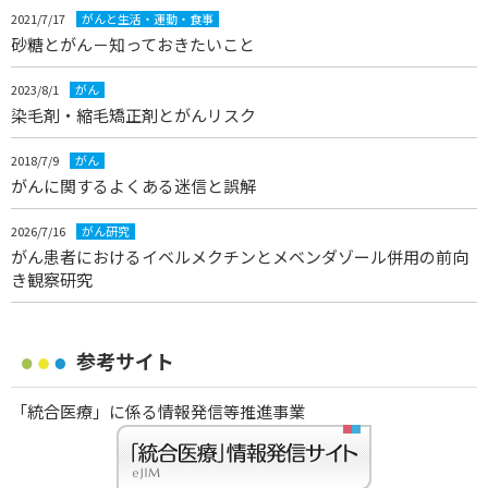
2021/7/17
がんと生活・運動・食事
砂糖とがん－知っておきたいこと
2023/8/1
がん
染毛剤・縮毛矯正剤とがんリスク
2018/7/9
がん
がんに関するよくある迷信と誤解
2026/7/16
がん研究
がん患者におけるイベルメクチンとメベンダゾール併用の前向
き観察研究
参考サイト
「統合医療」に係る情報発信等推進事業