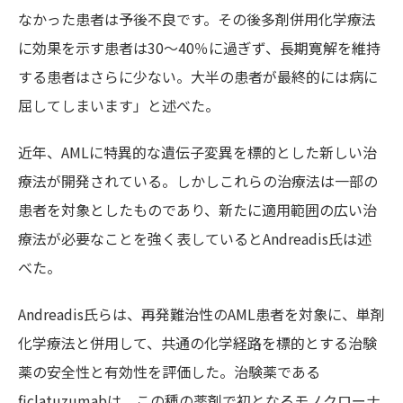
なかった患者は予後不良です。その後多剤併用化学療法
に効果を示す患者は30～40％に過ぎず、長期寛解を維持
する患者はさらに少ない。大半の患者が最終的には病に
屈してしまいます」と述べた。
近年、AMLに特異的な遺伝子変異を標的とした新しい治
療法が開発されている。しかしこれらの治療法は一部の
患者を対象としたものであり、新たに適用範囲の広い治
療法が必要なことを強く表しているとAndreadis氏は述
べた。
Andreadis氏ら
は
、再発難治性のAML患者を対象に、単剤
化学療法と併用して、共通の化学経路を標的とする治験
薬の安全性と有効性を評価した。治験薬である
ficlatuzumab
は、
この種の薬剤で初となる
モノクローナ