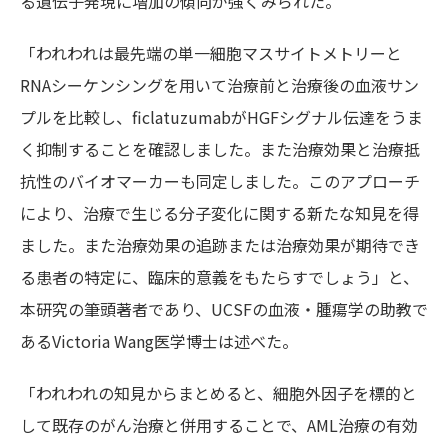
る遺伝子発現に増加の傾向が強くみられた。
「われわれは最先端の単一細胞マスサイトメトリーと
RNAシーケンシングを用いて治療前と治療後の血液サン
プルを比較し、
ficlatuzumab
がHGFシグナル伝達をうま
く抑制することを確認しました。また治療効果と治療抵
抗性のバイオマーカーも同定しました。このアプローチ
により、治療で生じる分子変化に関する新たな知見を得
ました。また治療効果の追跡または治療効果が期待でき
る患者の特定に、臨床的意義をもたらすでしょう」と、
本研究の筆頭著者であり、UCSFの血液・腫瘍学の助教で
あるVictoria Wang医学博士は述べた。
「われわれの知見からまとめると、細胞外因子を標的と
して既存のがん治療と併用することで、AML治療の有効