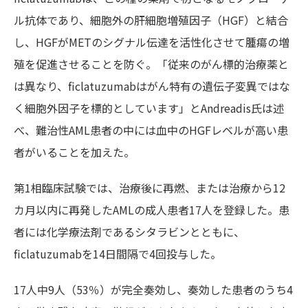
ル抗体であり、細胞外の肝細胞増殖因子（HGF）と結合
し、HGFがMETのシグナル伝達を活性化させて腫瘍の増
殖を促進させることを防ぐ。「従来のがん標的治療薬と
は異なり、ficlatuzumabはがん特有の遺伝子変異ではな
く細胞外因子を標的としています」とAndreadis氏
は述
べ、難治性AML患者の中には血中のHGFレベルが高い患
者がいることを加えた。
第1相臨床試験では、治療後に再燃、または治療から12
カ月以内に再発したAMLの成人患者17人を登録した。患
者には化学療法剤であるシタラビンとともに、
ficlatuzumab
を14日間隔で4回投与した。
17人中9人（53％）が完全奏効し、奏効した患者のうち4