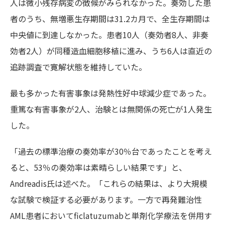
人は微小残存病変の徴候がみられなかった。奏効した患
者のうち、無増悪生存期間は31.2カ月で、全生存期間は
中央値に到達しなかった。患者10人（奏効者8人、非奏
効者2人）が同種造血細胞移植に進み、うち6人は直近の
追跡調査で寛解状態を維持していた。
最も多かった有害事象は発熱性好中球減少症であった。
重篤な有害事象が2人、治験とは無関係の死亡が1人発生
した。
「過去の標準治療の奏効率が30％台であったことを考え
ると、53％の奏効率は素晴らしい結果です」と、
Andreadis氏は述べた。「これらの結果は、より大規模
な試験で検証する必要があります。一方で再発難治性
AML患者においてficlatuzumabと単剤化学療法を併用す