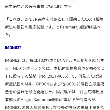
宿主病などの有害事象に特に着目する。
「これは、BPDCN患者を対象として開始したCAR T細胞
療法の最初の臨床試験です」とPemmaraju医師は述べ
た。
IMGN632
IMGN632は、抗CD123抗体とDNAアルキル化剤を結合す
る。MDアンダーソンでは、本抗体薬物複合体を初めてヒ
トに投与する試験（No. 2017-0855）で、再発または治
療抵抗性のAML、BPDCNおよび他のCD123陽性血液腫瘍
患者の登録を最近開始した。同試験では、白血病科教授
兼部長のHagop Kantarjian医師が率いる研究者らが、
IMGN632の最大耐容量および今後の試験の推奨用量を探