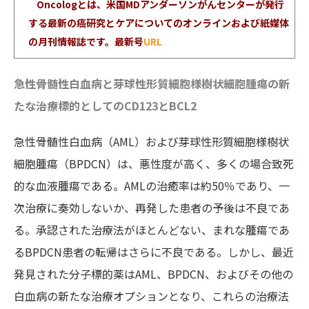
Oncologとは、米国MDアンダーソンがんセンターが発行
する最新の癌研究とケアについてのオンラインおよび紙媒体
の月刊情報誌です。最新号
URL
急性骨髄性白血病と芽球性形質細胞様樹状細胞腫瘍の新
たな治療標的としてのCD123とBCL2
急性骨髄性白血病（AML）および芽球性形質細胞様樹状
細胞腫瘍（BPDCN）は、悪性度が高く、多くの場合致死
的な血液腫瘍である。AMLの治癒率は約50％であり、一
次治療に奏効しないか、再発した患者の予後は不良であ
る。承認された治療法がほとんどない、まれな腫瘍であ
るBPDCN患者の転帰はさらに不良である。しかし、最近
発見された分子標的薬はAML、BPDCN、およびその他の
白血病の新たな治療オプションとなり、これらの治療法