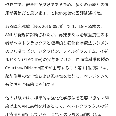
作物質で、安全性が良好であるため、多くの治療との併
用が容易だと思います」とKonopleva医師は述べた。
ある臨床試験（No. 2016-0979）では、18～65歳の、
AMLと新規に診断されたか、再発または治療抵抗性の患
者がベネトクラックスと標準的な強化化学療法レジメン
のフルダラビン、シタラビン、フィルグラスチム、イダ
ルビシン(FLAG-IDA)の投与を受けた。白血病科准教授の
Courtney DiNardo医師が主導するこの第Ⅰ相試験では、
薬剤併用の安全性および忍容性を検討し、本レジメンの
有効性を予備的に評価する。
他の試験では、標準的な強化化学療法を忍容できない60
歳以上のAML患者を対象として、ベネトクラックスの併
用療法を評価している。これらのうちの1試験（No.