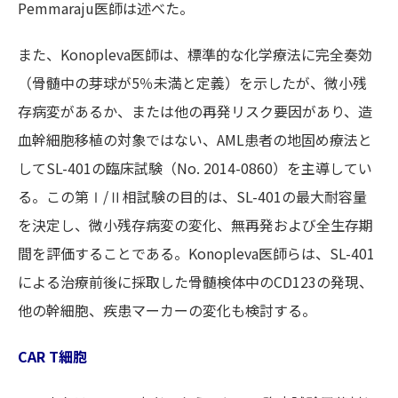
Pemmaraju医師は述べた。
また、Konopleva医師は、標準的な化学療法に完全奏効
（骨髄中の芽球が5％未満と定義）を示したが、微小残
存病変があるか、または他の再発リスク要因があり、造
血幹細胞移植の対象ではない、AML患者の地固め療法と
してSL-401の臨床試験（No. 2014-0860）を主導してい
る。この第Ⅰ/Ⅱ相試験の目的は、SL-401の最大耐容量
を決定し、微小残存病変の変化、無再発および全生存期
間を評価することである。Konopleva医師らは、SL-401
による治療前後に採取した骨髄検体中のCD123の発現、
他の幹細胞、疾患マーカーの変化も検討する。
CAR T細胞