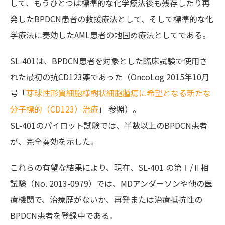
して、もうひとつは標準的な化学療法後も残存したり再
発したBPDCN患者の救援療法として、そして標準的な化
学療法に奏効したAML患者の地固め療法としてである。
SL-401は、BPDCN患者を対象とした臨床試験で使用さ
れた最初の抗CD123薬であった（OncoLog 2015年10月
号「
芽球性形質細胞様樹状細胞腫瘍に希望となる新たな
分子標的（CD123）治療
」 参照）。
SL-401のパイロット試験では、半数以上のBPDCN患者
が、完全奏効を示した。
これらの有望な結果により、現在、SL-401 の第Ⅰ/Ⅱ相
試験（No. 2013-0979）では、MDアンダーソンや他の医
療機関で、治療歴がないか、再発または治療抵抗性の
BPDCN患者を登録中である。