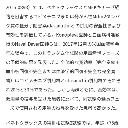
2015-0898）では、ベネトクラックスとMEKキナーゼ経
路を阻害するコビメチニブまたは発がん性Mdm2タンパ
ク質の低分子阻害薬idasanutlinとの併用の安全性および
有効性を評価している。Konopleva医師と白血病科准教
授のNaval Daver医師らは、2017年12月の米国血液学会
年次総会で、この非ランダム化試験の用量漸増フェーズ
の予備的結果を発表した。全体的な奏効率（完全奏効＋
血小板回復不完全または血液学的回復不完全な完全奏
効）はコビメチニブ併用群とidasanutlin併用群でそれぞ
れ20%と33%であった。しかし両群ともに、奏効率は、
低用量の投与を受けた患者に比べて、同試験の延長フェ
ーズで使用される用量の投与を受けた患者で高かった。
ベネトクラックスの第Ⅲ相試験2試験では、年齢（75歳