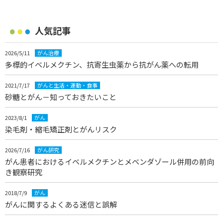
人気記事
2026/5/11
がん治療
多標的イベルメクチン、抗寄生虫薬から抗がん薬への転用
2021/7/17
がんと生活・運動・食事
砂糖とがん－知っておきたいこと
2023/8/1
がん
染毛剤・縮毛矯正剤とがんリスク
2026/7/16
がん研究
がん患者におけるイベルメクチンとメベンダゾール併用の前向
き観察研究
2018/7/9
がん
がんに関するよくある迷信と誤解