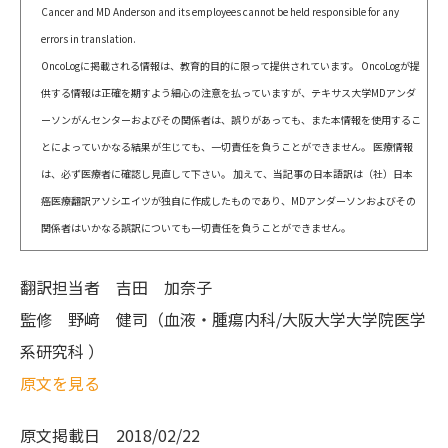
Cancer and MD Anderson and its employees cannot be held responsible for any
errors in translation.
OncoLogに掲載される情報は、教育的目的に限って提供されています。 OncoLogが提
供する情報は正確を期すよう細心の注意を払っていますが、テキサス大学MDアンダ
ーソンがんセンターおよびその関係者は、誤りがあっても、また本情報を使用するこ
とによっていかなる結果が生じても、一切責任を負うことができません。 医療情報
は、必ず医療者に確認し見直して下さい。 加えて、当記事の日本語訳は（社）日本
癌医療翻訳アソシエイツが独自に作成したものであり、MDアンダーソンおよびその
関係者はいかなる誤訳についても一切責任を負うことができません。
翻訳担当者
吉田 加奈子
監修
野﨑 健司（血液・腫瘍内科/大阪大学大学院医学
系研究科 ）
原文を見る
原文掲載日
2018/02/22