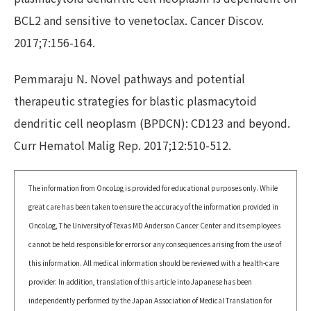
BCL2 and sensitive to venetoclax. Cancer Discov.
2017;7:156-164.
Pemmaraju N. Novel pathways and potential
therapeutic strategies for blastic plasmacytoid
dendritic cell neoplasm (BPDCN): CD123 and beyond.
Curr Hematol Malig Rep. 2017;12:510-512.
The information from OncoLog is provided for educational purposes only. While
great care has been taken to ensure the accuracy of the information provided in
OncoLog, The University of Texas MD Anderson Cancer Center and its employees
cannot be held responsible for errors or any consequences arising from the use of
this information. All medical information should be reviewed with a health-care
provider. In addition, translation of this article into Japanese has been
independently performed by the Japan Association of Medical Translation for