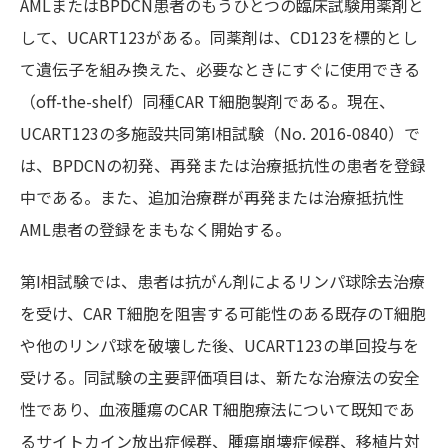
AMLまたはBPDCN患者のもうひとつの臨床試験用薬剤と
して、UCART123がある。同薬剤は、CD123を標的とし
て遺伝子を組み換えた、必要なときにすぐに使用できる
（off-the-shelf）同種CAR T細胞製剤である。現在、
UCART123の多施設共同第I相試験（No. 2016-0840）で
は、BPDCNの初発、再発または治療抵抗性の患者を登録
中である。また、追加治療群が再発または治療抵抗性
AML患者の登録をまもなく開始する。
第I相試験では、患者は抗がん剤によるリンパ球除去治療
を受け、CAR T細胞を阻害する可能性のある既存のT細胞
や他のリンパ球を破壊した後、UCART123の単回投与を
受ける。同試験の主要評価項目は、新たな治療法の安全
性であり、血液腫瘍のCAR T細胞療法について既知であ
るサイトカイン放出症候群、腫瘍崩壊症候群、移植片対