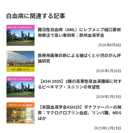
白血病に関連する記事
難治性白血病（AML）にレブメニブ経口薬併
用療法で高い奏効率：欧州血液学会
2026年8月4日
医療用画像診断による被ばくと小児のがん評
価研究
2026年1月26日
​【ASH 2025】2種の高悪性度血液腫瘍に対す
るピベキマブ・スニリンの有望性
2026年1月19日
【米国血液学会ASH25】ダナファーバーの発
表：マクログロブリン血症、リンパ腫、MDS
ほか
2025年12月19日