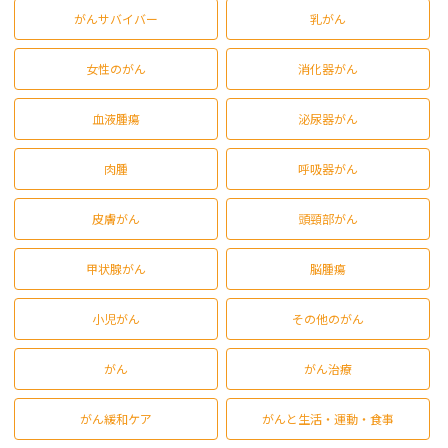
がんサバイバー
乳がん
女性のがん
消化器がん
血液腫瘍
泌尿器がん
肉腫
呼吸器がん
皮膚がん
頭頸部がん
甲状腺がん
脳腫瘍
小児がん
その他のがん
がん
がん治療
がん緩和ケア
がんと生活・運動・食事