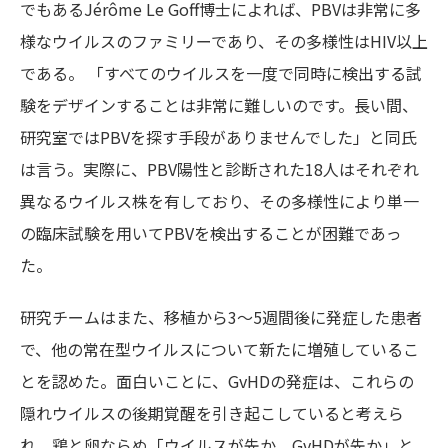
でもあるJérôme Le Goff博士によれば、PBVは非常に多
様なウイルスのファミリーであり、その多様性はHIV以上
である。 「すべてのウイルスを一度で同時に検出する試
験をデザインすることは非常に難しいのです。長い間、
研究室ではPBVを探す手段がありませんでした」と同氏
は言う。実際に、PBV陽性と診断された18人はそれぞれ
異なるウイルス株を有しており、その多様性により単一
の臨床試験を用いてPBVを検出することが困難であっ
た。
研究チームはまた、移植から3〜5週間後に発症した患者
で、他の常在型ウイルスについて新たに増殖しているこ
とを認めた。面白いことに、GvHDの発症は、これらの
隠れウイルスの後期覚醒を引き起こしていると考えら
れ、鶏と卵ならぬ「ウイルスが先か、GvHDが先か」と