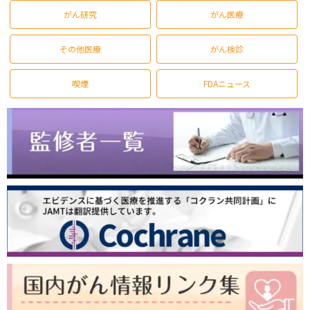
がん研究
がん医療
その他医療
がん検診
喫煙
FDAニュース