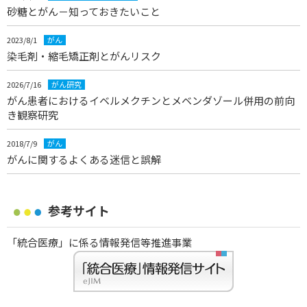
砂糖とがん－知っておきたいこと
2023/8/1
がん
染毛剤・縮毛矯正剤とがんリスク
2026/7/16
がん研究
がん患者におけるイベルメクチンとメベンダゾール併用の前向
き観察研究
2018/7/9
がん
がんに関するよくある迷信と誤解
参考サイト
「統合医療」に係る情報発信等推進事業