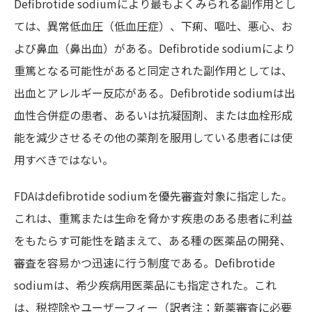
Defibrotide sodiumにより最もよくみられる副作用とし
ては、異常低血圧（低血圧症）、下痢、嘔吐、悪心、お
よび鼻血（鼻出血）がある。Defibrotide sodiumにより
重篤となる可能性があると同定された副作用としては、
出血とアレルギー反応がある。Defibrotide sodiumは出
血性合併症の患者、あるいは抗凝固剤、または血栓形成
能を減少させるその他の薬剤を服用している患者には使
用すべきではない。
FDAはdefibrotide sodiumを優先審査対象に指定した。
これは、重篤または生命を脅かす疾患のある患者に利益
をもたらす可能性を踏まえて、ある種の医薬品の開発、
審査を容易かつ迅速に行う制度である。Defibrotide
sodiumは、希少疾病用医薬品にも指定された。これ
は、税控除やユーザーフィー（訳者注：新薬審査に必要