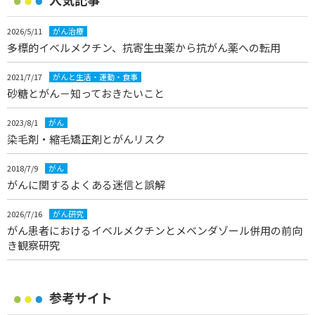
2026/5/11
がん治療
多標的イベルメクチン、抗寄生虫薬から抗がん薬への転用
2021/7/17
がんと生活・運動・食事
砂糖とがん－知っておきたいこと
2023/8/1
がん
染毛剤・縮毛矯正剤とがんリスク
2018/7/9
がん
がんに関するよくある迷信と誤解
2026/7/16
がん研究
がん患者におけるイベルメクチンとメベンダゾール併用の前向
き観察研究
参考サイト