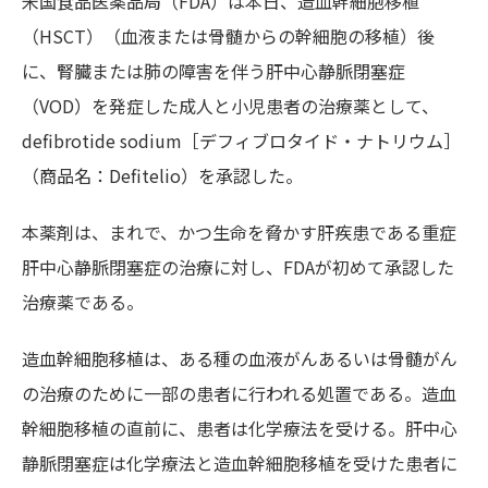
米国食品医薬品局（FDA）は本日、造血幹細胞移植
（HSCT）（血液または骨髄からの幹細胞の移植）後
に、腎臓または肺の障害を伴う肝中心静脈閉塞症
（VOD）を発症した成人と小児患者の治療薬として、
defibrotide sodium［デフィブロタイド・ナトリウム］
（商品名：Defitelio）を承認した。
本薬剤は、まれで、かつ生命を脅かす肝疾患である重症
肝中心静脈閉塞症の治療に対し、FDAが初めて承認した
治療薬である。
造血幹細胞移植は、ある種の血液がんあるいは骨髄がん
の治療のために一部の患者に行われる処置である。造血
幹細胞移植の直前に、患者は化学療法を受ける。肝中心
静脈閉塞症は化学療法と造血幹細胞移植を受けた患者に