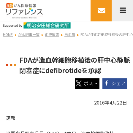
HOME
がん記事一覧
血液腫瘍
白血病
FDAが造血幹細胞移植後の肝中心静脈
FDAが造血幹細胞移植後の肝中心静脈
閉塞症にdefibrotideを承認
シェア
2016年4月22日
速報