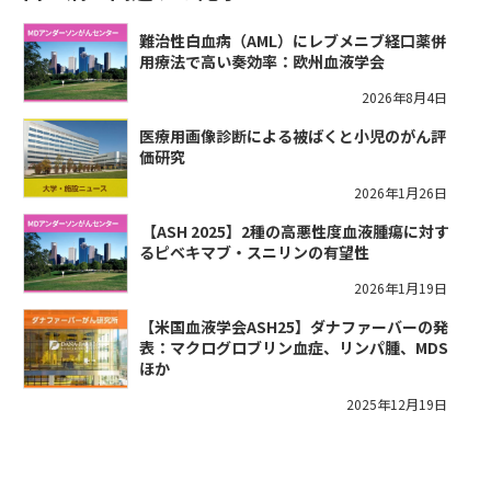
難治性白血病（AML）にレブメニブ経口薬併
用療法で高い奏効率：欧州血液学会
2026年8月4日
医療用画像診断による被ばくと小児のがん評
価研究
2026年1月26日
​【ASH 2025】2種の高悪性度血液腫瘍に対す
るピベキマブ・スニリンの有望性
2026年1月19日
【米国血液学会ASH25】ダナファーバーの発
表：マクログロブリン血症、リンパ腫、MDS
ほか
2025年12月19日