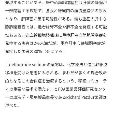
発現することがある。肝中心静脈閉塞症は肝臓の静脈が
一部閉塞する疾患で、腫脹と肝臓内の血流量減少の原因
となり、肝障害に至る可能性がある。最も重症の肝中心
静脈閉塞症では、患者は腎不全や肺不全を発症する可能
性もある。造血幹細胞移植後に重症肝中心静脈閉塞症を
発症する患者は2％未満だが、重症肝中心静脈閉塞症が
発症した患者の80％は死に至る。
「defibrotide sodiumの承認は、化学療法と造血幹細胞
移植を受けた患者にみられる、まれだが多くの場合致命
的となるこの合併症を治療するという、移植コミュニテ
ィの重要な要求を満たす」とFDA医薬品評価研究センタ
ーの血液学・腫瘍製品室長であるRichard Pazdur医師は
述べた。