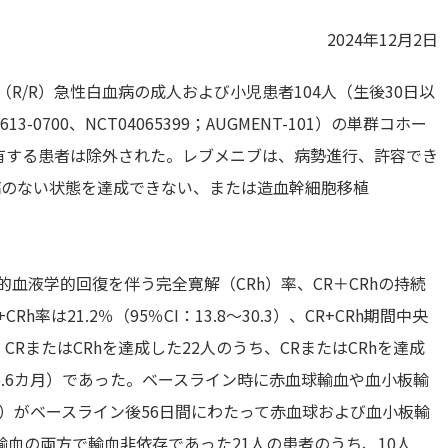
2024年12月2日
（R/R）急性白血病の成人および小児患者104人（生後30日以
0700、NCT04065399；AUGMENT-101）の単群コホー
を有する患者は除外された。レブメニブは、病勢進行、許容でき
病のない状態を達成できない、または造血幹細胞移植
血液学的回復を伴う完全寛解（CRh）率、CR＋CRhの持続
は21.2％（95％CI：13.8～30.3）、CR+CRh期間中央
。CRまたはCRhを達成した22人のうち、CRまたはCRhを達成
～5.6カ月）であった。ベースライン時に赤血球輸血や血小板輸
％）がベースライン後56日間にわたって赤血球および血小板輸
血の両方で輸血非依存であった21人の患者のうち、10人