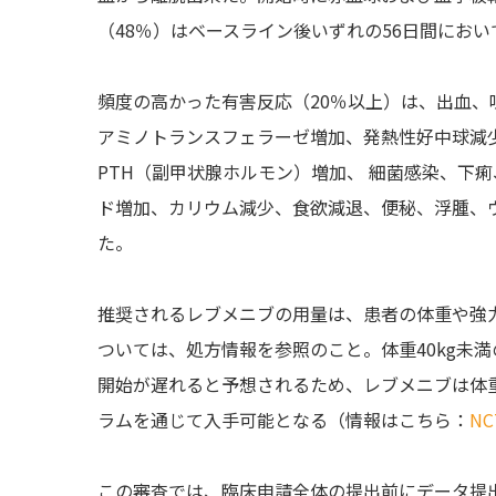
（48％）はベースライン後いずれの56日間にお
頻度の高かった有害反応（20％以上）は、出血
アミノトランスフェラーゼ増加、発熱性好中球減
PTH（副甲状腺ホルモン）増加、 細菌感染、下
ド増加、カリウム減少、食欲減退、便秘、浮腫、
た。
推奨されるレブメニブの用量は、患者の体重や強力
ついては、処方情報を参照のこと。体重40kg未
開始が遅れると予想されるため、レブメニブは体重
ラムを通じて入手可能となる（情報はこちら：
NC
この審査では、臨床申請全体の提出前にデータ提出