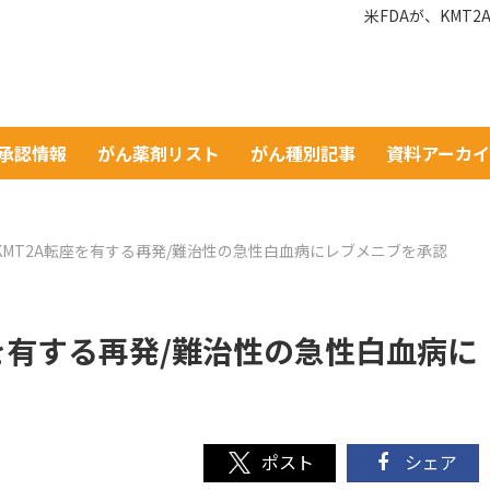
米FDAが、KMT
A承認情報
がん薬剤リスト
がん種別記事
資料アーカ
、KMT2A転座を有する再発/難治性の急性白血病にレブメニブを承認
座を有する再発/難治性の急性白血病に
シェア