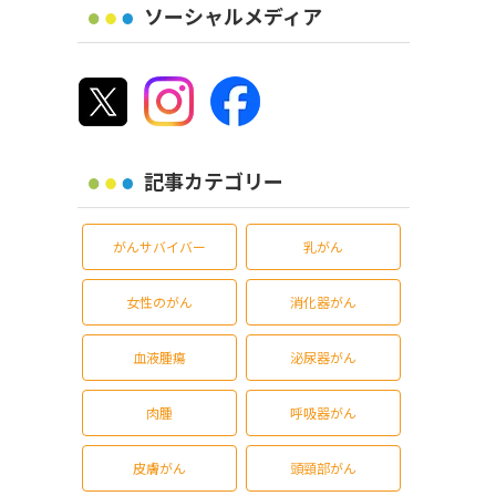
ソーシャルメディア
記事カテゴリー
がんサバイバー
乳がん
女性のがん
消化器がん
血液腫瘍
泌尿器がん
肉腫
呼吸器がん
皮膚がん
頭頸部がん