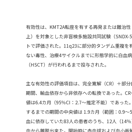
有効性は、KMT2A転座を有する再発または難治性
上）を対象とした非盲検多施設共同試験（SNDX-5613-
トで評価された。11q23に部分的タンデム重複
ない毒性、治療4サイクルまでに形態学的に白血
（HSCT）が行われるまで投与された。
主な有効性の評価項目は、完全寛解（CR）＋部分的
期間、輸血依存から非依存への転換であった。CR+CRh率
値は6.4カ月（95％CI：2.7～推定不能）であった
するまでの期間の中央値は 1.9カ月（範囲：0.9
血に依存していた83人の患者のうち、12人（14
血から離脱出来た。開始時に赤血球および血小板輸