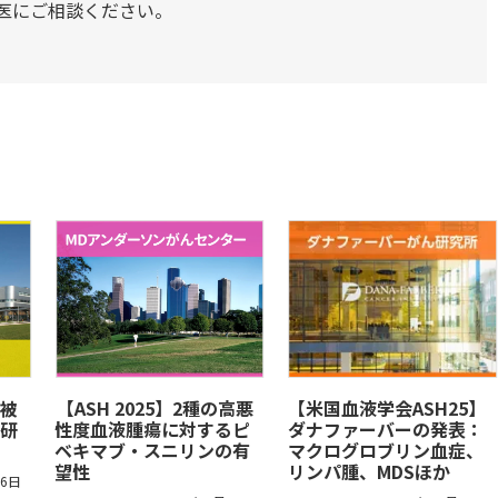
医にご相談ください。
被
​【ASH 2025】2種の高悪
【米国血液学会ASH25】
研
性度血液腫瘍に対するピ
ダナファーバーの発表：
ベキマブ・スニリンの有
マクログロブリン血症、
望性
リンパ腫、MDSほか
26日