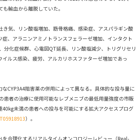
いても輸血から離脱していた。
、吐き気、リン酸塩増加、筋骨格痛、感染症、アスパラギン酸
少症、アラニンアミノトランスフェラーゼ増加、インタクト
痢、分化症候群、心電図QT延長、リン酸塩減少、トリグリセリ
ウイルス感染、疲労、アルカリホスファターゼ増加であっ
なCYP3A4阻害薬の併用によって異なる。具体的な投与量に
満の患者の治療に使用可能なレブメニブの最低用量強度の市販
40kg未満の患者への投与を可能にする拡大アクセスプログ
T05918913
）。
を合理化するリアルタイムオンコロジーレビュー（Real-