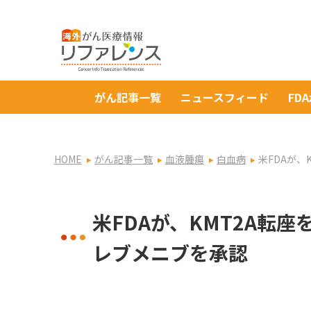
がん記事一覧
ニュースフィード
FD
HOME
がん記事一覧
血液腫瘍
白血病
米FDAが
米FDAが、KMT2A転
レブメニブを承認