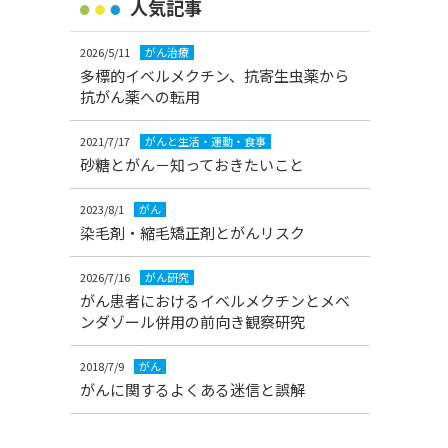
人気記事
2026/5/11
がん治療
多標的イベルメクチン、抗寄生虫薬から
抗がん薬への転用
2021/7/17
がんと生活・運動・食事
砂糖とがん－知っておきたいこと
2023/8/1
がん
染毛剤・縮毛矯正剤とがんリスク
2026/7/16
がん研究
がん患者におけるイベルメクチンとメベ
ンダゾール併用の前向き観察研究
2018/7/9
がん
がんに関するよくある迷信と誤解