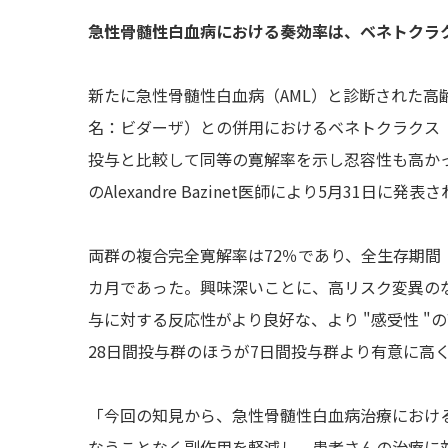
急性骨髄性白血病における奏効率は、ベネトクラ
新たに急性骨髄性白血病（AML）と診断された
名：ビダーザ）との併用におけるベネトクラクス（
投与と比較して同等の寛解率を示し忍容性も高か
のAlexandre Bazinet医師により5月31日に発表
両群の複合完全寛解率は72％であり、全生存期間（O
カ月であった。興味深いことに、高リスク変異の
与に対する反応性がより良好な、より "感受性 
28日間投与群のほうが7日間投与群より有意に高く
「今回の知見から、急性骨髄性白血病治療におけ
なうことなく副作用を軽減し、患者さんの治療に