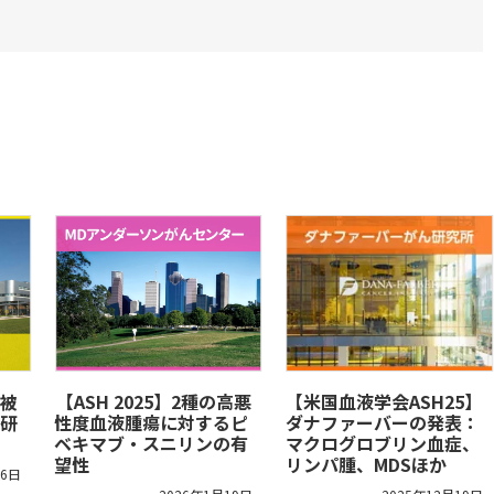
被
​【ASH 2025】2種の高悪
【米国血液学会ASH25】
研
性度血液腫瘍に対するピ
ダナファーバーの発表：
ベキマブ・スニリンの有
マクログロブリン血症、
望性
リンパ腫、MDSほか
26日