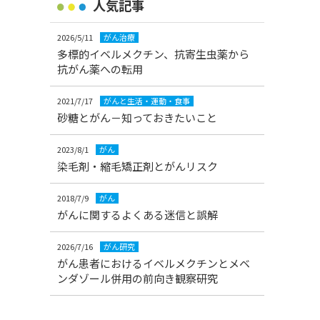
人気記事
2026/5/11
がん治療
多標的イベルメクチン、抗寄生虫薬から
抗がん薬への転用
2021/7/17
がんと生活・運動・食事
砂糖とがん－知っておきたいこと
2023/8/1
がん
染毛剤・縮毛矯正剤とがんリスク
2018/7/9
がん
がんに関するよくある迷信と誤解
2026/7/16
がん研究
がん患者におけるイベルメクチンとメベ
ンダゾール併用の前向き観察研究