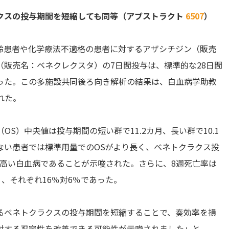
クスの投与期間を短縮しても同等（アブストラクト
6507
）
高齢患者や化学療法不適格の患者に対するアザシチジン（販売
販売名：ベネクレクスタ）の7日間投与は、標準的な28日間
った。この多施設共同後ろ向き解析の結果は、白血病学助教
された。
S）中央値は投与期間の短い群で11.2カ月、長い群で10.1
ない患者では標準用量でのOSがより長く、ベネトクラクス投
"の高い白血病であることが示唆された。さらに、8週死亡率は
、それぞれ16％対6％であった。
るベネトクラクスの投与期間を短縮することで、奏効率を損
対する忍容性を改善できる可能性が示唆されました」と