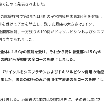
会で初めて発表されました。
全米の試験施設で第3または4期の子宮内膜癌患者396例を登録し
術を受けて子宮を除去し、残った腫瘍の大きさは1インチ
例は全腹部照射、一方残りの190例がドキソルビシンおよびシスプ
割り当てられました。
に1.5 Gyの照射を受け、それから特に骨盤部へ15 Gyの
者の約84％が照射の全コースを終了しました。
、7サイクルをシスプラチンおよびドキソルビシン併用の治療
ました。患者の63％のみが併用化学療法の全コースを終了し
けました。治療後の2年間は3週間おきに、その後は年に2