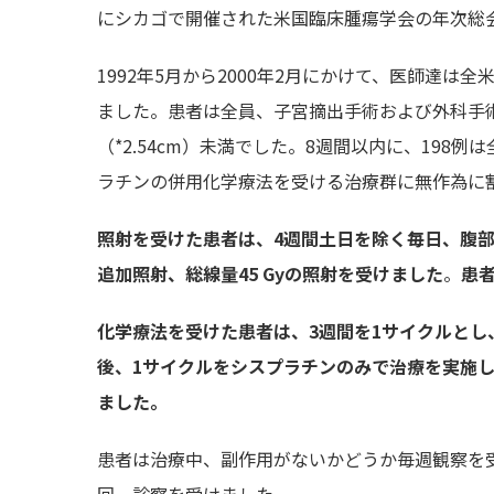
にシカゴで開催された米国臨床腫瘍学会の年次総
1992年5月から2000年2月にかけて、医師達は
ました。患者は全員、子宮摘出手術および外科手
（*2.54cm）未満でした。8週間以内に、198
ラチンの併用化学療法を受ける治療群に無作為に
照射を受けた患者は、4週間土日を除く毎日、腹部全体
追加照射、総線量45 Gyの照射を受けました
。
患
化学療法を受けた患者は、3週間を1サイクルとし
後、1サイクルをシスプラチンのみで治療を実施し
ました。
患者は治療中、副作用がないかどうか毎週観察を受
回、診察を受けました。