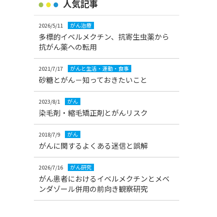
人気記事
2026/5/11
がん治療
多標的イベルメクチン、抗寄生虫薬から
抗がん薬への転用
2021/7/17
がんと生活・運動・食事
砂糖とがん－知っておきたいこと
2023/8/1
がん
染毛剤・縮毛矯正剤とがんリスク
2018/7/9
がん
がんに関するよくある迷信と誤解
2026/7/16
がん研究
がん患者におけるイベルメクチンとメベ
ンダゾール併用の前向き観察研究