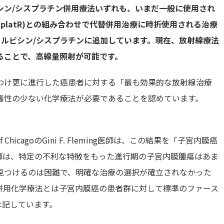
シン/シスプラチン併用療法いずれも、いまだ一般に使用され
aplatR)との組み合わせで代替併用治療に時折使用される治療
ルビシン/シスプラチンに追加しています。現在、放射線療法
ることで、高線量照射が可能です。
わけ更に進行した癌患者に対する「最も効果的な放射線治療
毒性の少ない化学療法が必要であることを認めています。
ChicagoのGini F. Fleming医師は、この結果を「子宮内膜癌
g医師は、特定の不利な特徴をもった進行期の子宮内膜腫瘍はあま
見つけるのは困難で、明確な治療の選択が確立されなかった
併用化学療法とは子宮内膜癌の患者群に対して標準のファース
は記しています。