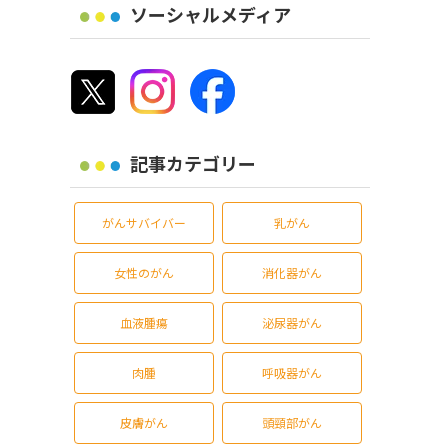
ソーシャルメディア
記事カテゴリー
がんサバイバー
乳がん
女性のがん
消化器がん
血液腫瘍
泌尿器がん
肉腫
呼吸器がん
皮膚がん
頭頸部がん