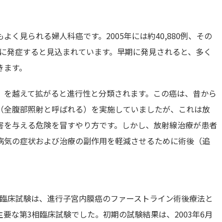
く見られる婦人科癌です。2005年には約40,880例、その
新たに発症すると見込まれています。早期に発見されると、多く
きます。
）を越えて拡がると進行性と分類されます。この癌は、昔から
（全腹部照射と呼ばれる）を実施していましたが、これは放
害を与える危険を冒すやり方です。しかし、放射線治療が患者
病気の症状および治療の副作用を軽減させるために術後（追
roup）122臨床試験は、進行子宮内膜癌のファーストライン術後療法と
要な第3相臨床試験でした。初期の試験結果は、2003年6月