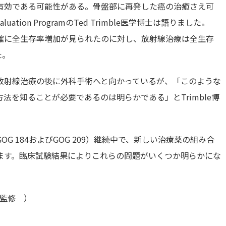
有効である可能性がある。骨盤部に再発した癌の治癒さえ可
luation ProgramのTed Trimble医学博士は語りました。
確に全生存率増加が見られたのに対し、放射線治療は全生存
た。
放射線治療の後に外科手術へと向かっているが、「このような
を知ることが必要であるのは明らかである」とTrimble博
 184およびGOG 209）継続中で、新しい治療薬の組み合
ます。臨床試験結果によりこれらの問題がいくつか明らかにな
 監修 ）