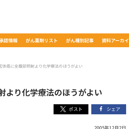
A承認情報
がん薬剤リスト
がん種別記事
資料アーカ
宮体癌に全腹部照射より化学療法のほうがよい
射より化学療法のほうがよい
シェア
2005年12月2日