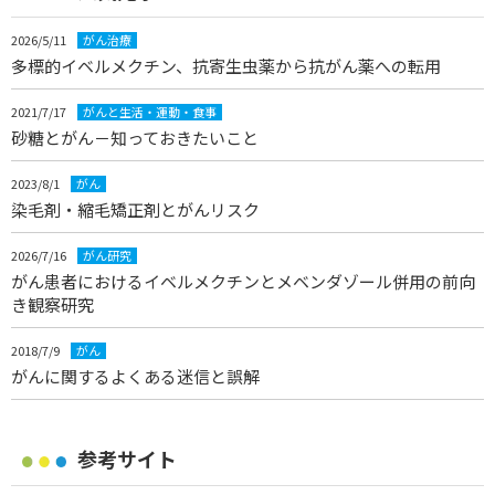
2026/5/11
がん治療
多標的イベルメクチン、抗寄生虫薬から抗がん薬への転用
2021/7/17
がんと生活・運動・食事
砂糖とがん－知っておきたいこと
2023/8/1
がん
染毛剤・縮毛矯正剤とがんリスク
2026/7/16
がん研究
がん患者におけるイベルメクチンとメベンダゾール併用の前向
き観察研究
2018/7/9
がん
がんに関するよくある迷信と誤解
参考サイト