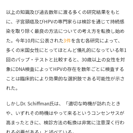
以上の知識及び過去数年に渡る多くの研究結果をもと
に、子宮頸癌及びHPVの専門家らは検診を通じて持続感
染を取り除く最良の方法についての考え方を転換し始め
た。今年10月に公表された
3件
を含む各研究によって、
多くの米国女性にとってほとんど儀礼的になっている年1
回のパップ・テストと比較すると、30歳以上の女性を対
象にDNA検査によってHPVの存在を数年ごとに検査する
ことは臨床的により効果的な選択肢である可能性が示さ
れた。
しかしDr. Schiffman氏は、「適切な時機が訪れたとき
や、いずれその時機はやって来るというコンセンサスが
高まったときに、検診方法の転換は非常に注意深く行わ
れる必要がある」と述べている。