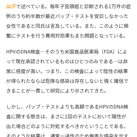
論評
で述べている。毎年子宮頸癌と診断される1万件の症
例のうち約半数が最近パップ・テストを受診しなかった
女性であると同氏は言及している。また、このように頻
繁にテストを行う費用対効果もまた問題となっている。
HPVのDNA検査―そのうち米国食品医薬局（FDA）によ
って現在承認されているものはひとつのみである―は非
常に感度が高い。つまり、この検査によって陰性の結果
が得られたならば危険な感染は存在しないと強く確信で
きることが一貫して研究により示されてきた。
しかし、パップ・テストよりも高額であるHPVのDNA検
査に関する懸念は、まさに1回のテストにおいて陽性が
出た場合どのように対処するべきかということである。
そのような結果は、通常一過性のため無害な感染を示す