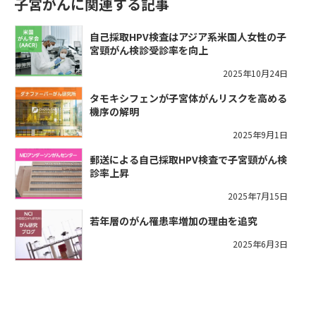
子宮がんに関連する記事
自己採取HPV検査はアジア系米国人女性の子
宮頸がん検診受診率を向上
2025年10月24日
タモキシフェンが子宮体がんリスクを高める
機序の解明
2025年9月1日
郵送による自己採取HPV検査で子宮頸がん検
診率上昇
2025年7月15日
若年層のがん罹患率増加の理由を追究
2025年6月3日