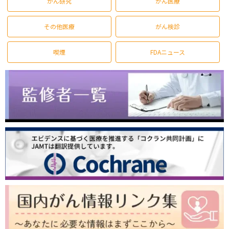
がん研究
がん医療
その他医療
がん検診
喫煙
FDAニュース