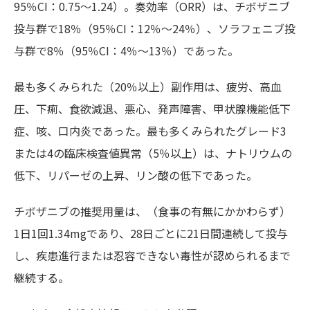
95％CI：0.75～1.24）。奏効率（ORR）は、チボザニブ
投与群で18％（95％CI：12％～24％）、ソラフェニブ投
与群で8％（95％CI：4％～13％）であった。
最も多くみられた（20％以上）副作用は、疲労、高血
圧、下痢、食欲減退、悪心、発声障害、甲状腺機能低下
症、咳、口内炎であった。最も多くみられたグレード3
または4の臨床検査値異常（5％以上）は、ナトリウムの
低下、リパーゼの上昇、リン酸の低下であった。
チボザニブの推奨用量は、（食事の有無にかかわらず）
1日1回1.34mgであり、28日ごとに21日間連続して投与
し、疾患進行または忍容できない毒性が認められるまで
継続する。