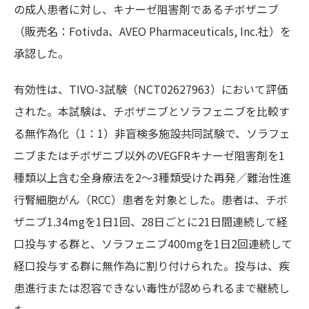
の成人患者に対し、キナーゼ阻害剤であるチボザニブ
（販売名：Fotivda、AVEO Pharmaceuticals, Inc.社）を
承認した。
有効性は、TIVO-3試験（NCT02627963）において評価
された。本試験は、チボザニブとソラフェニブを比較す
る無作為化（1：1）非盲検多施設共同試験で、ソラフェ
ニブまたはチボザニブ以外のVEGFRキナーゼ阻害剤を1
種類以上含む全身療法を2～3種類受けた再発／難治性進
行腎細胞がん（RCC）患者を対象とした。患者は、チボ
ザニブ1.34mgを1日1回、28日ごとに21日間連続して経
口投与する群と、ソラフェニブ400mgを1日2回連続して
経口投与する群に無作為に割り付けられた。投与は、疾
患進行または忍容できない毒性が認められるまで継続し