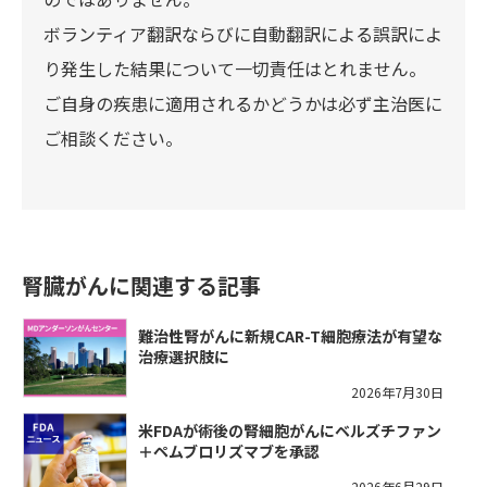
ボランティア翻訳ならびに自動翻訳による誤訳によ
り発生した結果について一切責任はとれません。
ご自身の疾患に適用されるかどうかは必ず主治医に
ご相談ください。
腎臓がんに関連する記事
難治性腎がんに新規CAR-T細胞療法が有望な
治療選択肢に
2026年7月30日
米FDAが術後の腎細胞がんにベルズチファン
＋ペムブロリズマブを承認
2026年6月29日