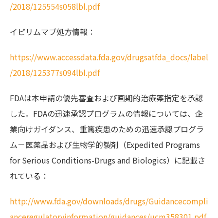
/2018/125554s058lbl.pdf
イピリムマブ処方情報：
https://www.accessdata.fda.gov/drugsatfda_docs/label
/2018/125377s094lbl.pdf
FDAは本申請の優先審査および画期的治療薬指定を承認
した。FDAの迅速承認プログラムの情報については、企
業向けガイダンス、重篤疾患のための迅速承認プログラ
ム－医薬品および生物学的製剤（Expedited Programs
for Serious Conditions-Drugs and Biologics）に記載さ
れている：
http://www.fda.gov/downloads/drugs/Guidancecompli
anceregulatoryinformation/guidances/ucm358301.pdf