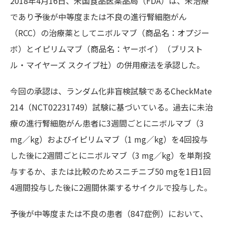
2018年4月16日、米国食品医薬品局（FDA）は、未治療
であり予後が中等度または不良の進行腎細胞がん
（RCC）の治療薬としてニボルマブ（商品名：オプジー
ボ）とイピリムマブ（商品名：ヤーボイ）（ブリスト
ル・マイヤーズ スクイブ社）の併用療法を承認した。
今回の承認は、ランダム化非盲検試験であるCheckMate
214（NCT02231749）試験に基づいている。過去に未治
療の進行腎細胞がん患者に3週間ごとにニボルマブ（3
mg／kg）およびイピリムマブ（1 mg／kg）を4回投与
した後に2週間ごとにニボルマブ（3 mg／kg）を単剤投
与するか、または比較のためスニチニブ50 mgを1日1回
4週間投与した後に2週間休薬するサイクルで投与した。
予後が中等度または不良の患者（847症例）において、